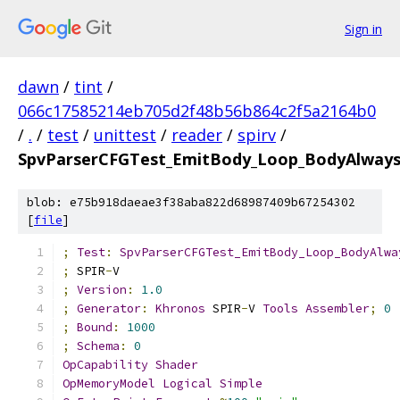
Sign in
dawn
/
tint
/
066c17585214eb705d2f48b56b864c2f5a2164b0
/
.
/
test
/
unittest
/
reader
/
spirv
/
SpvParserCFGTest_EmitBody_Loop_BodyAlway
blob: e75b918daeae3f38aba822d68987409b67254302
[
file
]
;
Test
:
SpvParserCFGTest_EmitBody_Loop_BodyAlwa
;
 SPIR
-
V
;
Version
:
1.0
;
Generator
:
Khronos
 SPIR
-
V 
Tools
Assembler
;
0
;
Bound
:
1000
;
Schema
:
0
OpCapability
Shader
OpMemoryModel
Logical
Simple