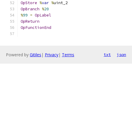
OpStore
%
var
%
uint_2
OpBranch
%
20
%
99
=
OpLabel
OpReturn
OpFunctionEnd
Powered by
Gitiles
|
Privacy
|
Terms
txt
json