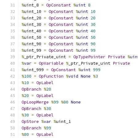
%
uint_8 
=
OpConstant
%
uint
8
%
uint_10 
=
OpConstant
%
uint
10
%
uint_20 
=
OpConstant
%
uint
20
%
uint_30 
=
OpConstant
%
uint
30
%
uint_40 
=
OpConstant
%
uint
40
%
uint_50 
=
OpConstant
%
uint
50
%
uint_90 
=
OpConstant
%
uint
90
%
uint_99 
=
OpConstant
%
uint
99
%
_ptr_Private_uint 
=
OpTypePointer
Private
%
uin
%
var
=
OpVariable
%
_ptr_Private_uint 
Private
%
uint_999 
=
OpConstant
%
uint
999
%
100
=
OpFunction
%
void
None
%
3
%
10
=
OpLabel
OpBranch
%
20
%
20
=
OpLabel
OpLoopMerge
%
99
%
80
None
OpBranch
%
30
%
30
=
OpLabel
OpStore
%
var
%
uint_1
OpBranch
%
99
%
80
=
OpLabel