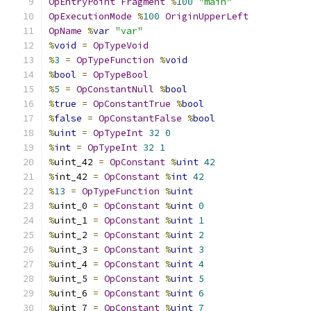
OpEntryPoint
Fragment
%
100
"main"
OpExecutionMode
%
100
OriginUpperLeft
OpName
%
var
"var"
%
void
=
OpTypeVoid
%
3
=
OpTypeFunction
%
void
%
bool
=
OpTypeBool
%
5
=
OpConstantNull
%
bool
%
true
=
OpConstantTrue
%
bool
%
false
=
OpConstantFalse
%
bool
%
uint
=
OpTypeInt
32
0
%
int
=
OpTypeInt
32
1
%
uint_42 
=
OpConstant
%
uint
42
%
int_42 
=
OpConstant
%
int
42
%
13
=
OpTypeFunction
%
uint
%
uint_0 
=
OpConstant
%
uint
0
%
uint_1 
=
OpConstant
%
uint
1
%
uint_2 
=
OpConstant
%
uint
2
%
uint_3 
=
OpConstant
%
uint
3
%
uint_4 
=
OpConstant
%
uint
4
%
uint_5 
=
OpConstant
%
uint
5
%
uint_6 
=
OpConstant
%
uint
6
%
uint_7 
=
OpConstant
%
uint
7