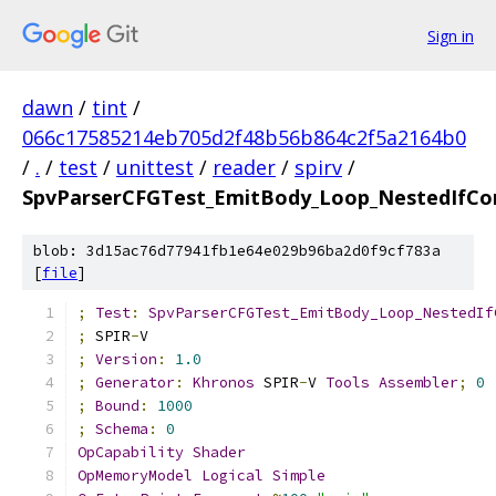
Sign in
dawn
/
tint
/
066c17585214eb705d2f48b56b864c2f5a2164b0
/
.
/
test
/
unittest
/
reader
/
spirv
/
SpvParserCFGTest_EmitBody_Loop_NestedIfCo
blob: 3d15ac76d77941fb1e64e029b96ba2d0f9cf783a
[
file
]
;
Test
:
SpvParserCFGTest_EmitBody_Loop_NestedIf
;
 SPIR
-
V
;
Version
:
1.0
;
Generator
:
Khronos
 SPIR
-
V 
Tools
Assembler
;
0
;
Bound
:
1000
;
Schema
:
0
OpCapability
Shader
OpMemoryModel
Logical
Simple