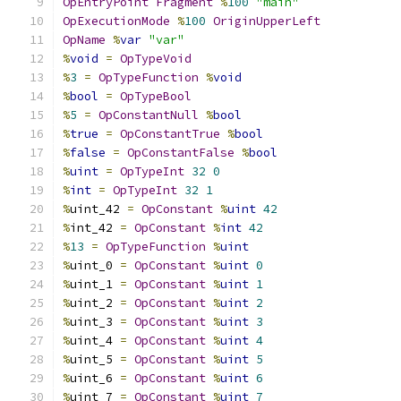
OpEntryPoint
Fragment
%
100
"main"
OpExecutionMode
%
100
OriginUpperLeft
OpName
%
var
"var"
%
void
=
OpTypeVoid
%
3
=
OpTypeFunction
%
void
%
bool
=
OpTypeBool
%
5
=
OpConstantNull
%
bool
%
true
=
OpConstantTrue
%
bool
%
false
=
OpConstantFalse
%
bool
%
uint
=
OpTypeInt
32
0
%
int
=
OpTypeInt
32
1
%
uint_42 
=
OpConstant
%
uint
42
%
int_42 
=
OpConstant
%
int
42
%
13
=
OpTypeFunction
%
uint
%
uint_0 
=
OpConstant
%
uint
0
%
uint_1 
=
OpConstant
%
uint
1
%
uint_2 
=
OpConstant
%
uint
2
%
uint_3 
=
OpConstant
%
uint
3
%
uint_4 
=
OpConstant
%
uint
4
%
uint_5 
=
OpConstant
%
uint
5
%
uint_6 
=
OpConstant
%
uint
6
%
uint_7 
=
OpConstant
%
uint
7