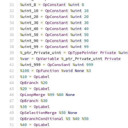
%
uint_8 
=
OpConstant
%
uint
8
%
uint_10 
=
OpConstant
%
uint
10
%
uint_20 
=
OpConstant
%
uint
20
%
uint_30 
=
OpConstant
%
uint
30
%
uint_40 
=
OpConstant
%
uint
40
%
uint_50 
=
OpConstant
%
uint
50
%
uint_90 
=
OpConstant
%
uint
90
%
uint_99 
=
OpConstant
%
uint
99
%
_ptr_Private_uint 
=
OpTypePointer
Private
%
uin
%
var
=
OpVariable
%
_ptr_Private_uint 
Private
%
uint_999 
=
OpConstant
%
uint
999
%
100
=
OpFunction
%
void
None
%
3
%
10
=
OpLabel
OpBranch
%
20
%
20
=
OpLabel
OpLoopMerge
%
99
%
80
None
OpBranch
%
30
%
30
=
OpLabel
OpSelectionMerge
%
50
None
OpBranchConditional
%
5
%
40
%
50
%
40
=
OpLabel