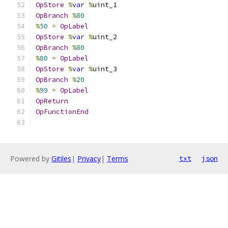
OpStore
%
var
%
uint_1
OpBranch
%
80
%
50
=
OpLabel
OpStore
%
var
%
uint_2
OpBranch
%
80
%
80
=
OpLabel
OpStore
%
var
%
uint_3
OpBranch
%
20
%
99
=
OpLabel
OpReturn
OpFunctionEnd
Powered by
Gitiles
|
Privacy
|
Terms
txt
json