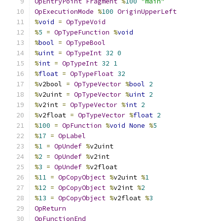
OpEntryPoint
Fragment
%
100
"main"
OpExecutionMode
%
100
OriginUpperLeft
%
void
=
OpTypeVoid
%
5
=
OpTypeFunction
%
void
%
bool
=
OpTypeBool
%
uint
=
OpTypeInt
32
0
%
int
=
OpTypeInt
32
1
%
float
=
OpTypeFloat
32
%
v2bool 
=
OpTypeVector
%
bool
2
%
v2uint 
=
OpTypeVector
%
uint
2
%
v2int 
=
OpTypeVector
%
int
2
%
v2float 
=
OpTypeVector
%
float
2
%
100
=
OpFunction
%
void
None
%
5
%
17
=
OpLabel
%
1
=
OpUndef
%
v2uint
%
2
=
OpUndef
%
v2int
%
3
=
OpUndef
%
v2float
%
11
=
OpCopyObject
%
v2uint 
%
1
%
12
=
OpCopyObject
%
v2int 
%
2
%
13
=
OpCopyObject
%
v2float 
%
3
OpReturn
OpFunctionEnd