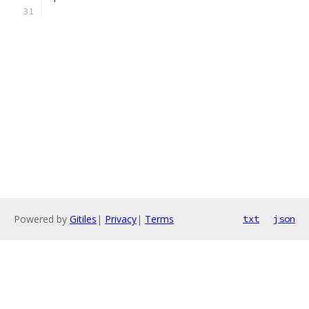
Powered by
Gitiles
|
Privacy
|
Terms
txt
json