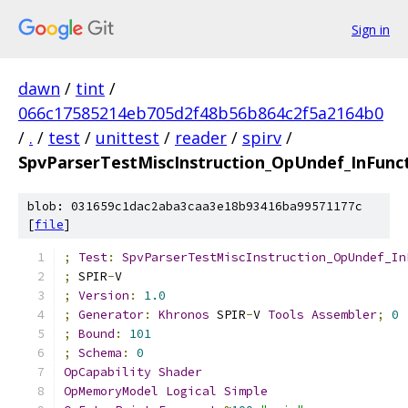
Sign in
dawn
/
tint
/
066c17585214eb705d2f48b56b864c2f5a2164b0
/
.
/
test
/
unittest
/
reader
/
spirv
/
SpvParserTestMiscInstruction_OpUndef_InFunc
blob: 031659c1dac2aba3caa3e18b93416ba99571177c
[
file
]
;
Test
:
SpvParserTestMiscInstruction_OpUndef_In
;
 SPIR
-
V
;
Version
:
1.0
;
Generator
:
Khronos
 SPIR
-
V 
Tools
Assembler
;
0
;
Bound
:
101
;
Schema
:
0
OpCapability
Shader
OpMemoryModel
Logical
Simple