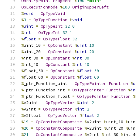
OpEntryPoint
Fragment
%
100
"main"
OpExecutionMode
%
100
OriginUpperLeft
%
void
=
OpTypeVoid
%
3
=
OpTypeFunction
%
void
%
uint
=
OpTypeInt
32
0
%
int
=
OpTypeInt
32
1
%
float
=
OpTypeFloat
32
%
uint_10 
=
OpConstant
%
uint
10
%
uint_20 
=
OpConstant
%
uint
20
%
int_30 
=
OpConstant
%
int
30
%
int_40 
=
OpConstant
%
int
40
%
float_50 
=
OpConstant
%
float
50
%
float_60 
=
OpConstant
%
float
60
%
_ptr_Function_uint 
=
OpTypePointer
Function
%
u
%
_ptr_Function_int 
=
OpTypePointer
Function
%
in
%
_ptr_Function_float 
=
OpTypePointer
Function
%
%
v2uint 
=
OpTypeVector
%
uint
2
%
v2int 
=
OpTypeVector
%
int
2
%
v2float 
=
OpTypeVector
%
float
2
%
19
=
OpConstantComposite
%
v2uint 
%
uint_10 
%
uin
%
20
=
OpConstantComposite
%
v2uint 
%
uint_20 
%
uin
%
21
=
OpConstantComposite
%
v2int 
%
int_30 
%
int_4