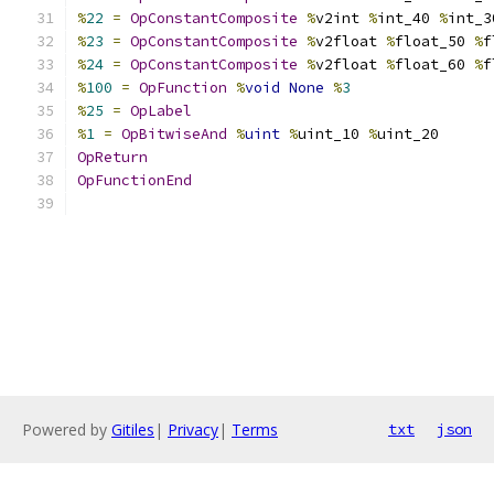
%
22
=
OpConstantComposite
%
v2int 
%
int_40 
%
int_3
%
23
=
OpConstantComposite
%
v2float 
%
float_50 
%
f
%
24
=
OpConstantComposite
%
v2float 
%
float_60 
%
f
%
100
=
OpFunction
%
void
None
%
3
%
25
=
OpLabel
%
1
=
OpBitwiseAnd
%
uint
%
uint_10 
%
uint_20
OpReturn
OpFunctionEnd
Powered by
Gitiles
|
Privacy
|
Terms
txt
json