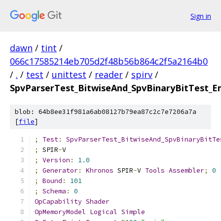
Sign in
dawn
/
tint
/
066c17585214eb705d2f48b56b864c2f5a2164b0
/
.
/
test
/
unittest
/
reader
/
spirv
/
SpvParserTest_BitwiseAnd_SpvBinaryBitTest_E
blob: 64b8ee31f981a6ab08127b79ea87c2c7e7206a7a
[
file
]
;
Test
:
SpvParserTest_BitwiseAnd_SpvBinaryBitTe
;
 SPIR
-
V
;
Version
:
1.0
;
Generator
:
Khronos
 SPIR
-
V 
Tools
Assembler
;
0
;
Bound
:
101
;
Schema
:
0
OpCapability
Shader
OpMemoryModel
Logical
Simple