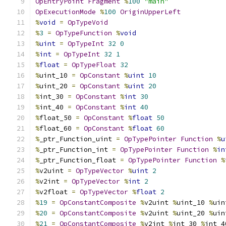
OpEntryPoint
Fragment
%
100
"main"
OpExecutionMode
%
100
OriginUpperLeft
%
void
=
OpTypeVoid
%
3
=
OpTypeFunction
%
void
%
uint
=
OpTypeInt
32
0
%
int
=
OpTypeInt
32
1
%
float
=
OpTypeFloat
32
%
uint_10 
=
OpConstant
%
uint
10
%
uint_20 
=
OpConstant
%
uint
20
%
int_30 
=
OpConstant
%
int
30
%
int_40 
=
OpConstant
%
int
40
%
float_50 
=
OpConstant
%
float
50
%
float_60 
=
OpConstant
%
float
60
%
_ptr_Function_uint 
=
OpTypePointer
Function
%
u
%
_ptr_Function_int 
=
OpTypePointer
Function
%
in
%
_ptr_Function_float 
=
OpTypePointer
Function
%
%
v2uint 
=
OpTypeVector
%
uint
2
%
v2int 
=
OpTypeVector
%
int
2
%
v2float 
=
OpTypeVector
%
float
2
%
19
=
OpConstantComposite
%
v2uint 
%
uint_10 
%
uin
%
20
=
OpConstantComposite
%
v2uint 
%
uint_20 
%
uin
%
21
=
OpConstantComposite
%
v2int 
%
int_30 
%
int_4