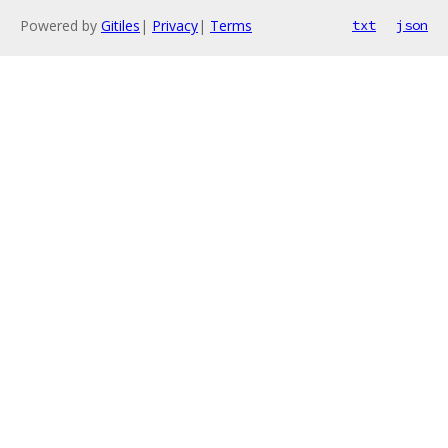
Powered by
Gitiles
|
Privacy
|
Terms
txt
json