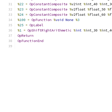
%
22
=
OpConstantComposite
%
v2int 
%
int_40 
%
int_3
%
23
=
OpConstantComposite
%
v2float 
%
float_50 
%
f
%
24
=
OpConstantComposite
%
v2float 
%
float_60 
%
f
%
100
=
OpFunction
%
void
None
%
3
%
25
=
OpLabel
%
1
=
OpShiftRightArithmetic
%
int
%
int_30 
%
int_4
OpReturn
OpFunctionEnd