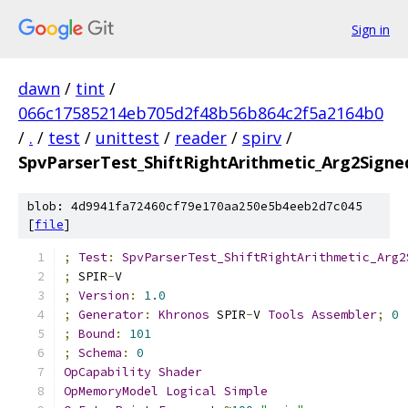
Sign in
dawn
/
tint
/
066c17585214eb705d2f48b56b864c2f5a2164b0
/
.
/
test
/
unittest
/
reader
/
spirv
/
SpvParserTest_ShiftRightArithmetic_Arg2Signe
blob: 4d9941fa72460cf79e170aa250e5b4eeb2d7c045
[
file
]
;
Test
:
SpvParserTest_ShiftRightArithmetic_Arg2
;
 SPIR
-
V
;
Version
:
1.0
;
Generator
:
Khronos
 SPIR
-
V 
Tools
Assembler
;
0
;
Bound
:
101
;
Schema
:
0
OpCapability
Shader
OpMemoryModel
Logical
Simple