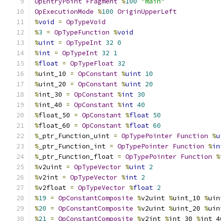
OpEntryPoint
Fragment
%
100
"main"
OpExecutionMode
%
100
OriginUpperLeft
%
void
=
OpTypeVoid
%
3
=
OpTypeFunction
%
void
%
uint
=
OpTypeInt
32
0
%
int
=
OpTypeInt
32
1
%
float
=
OpTypeFloat
32
%
uint_10 
=
OpConstant
%
uint
10
%
uint_20 
=
OpConstant
%
uint
20
%
int_30 
=
OpConstant
%
int
30
%
int_40 
=
OpConstant
%
int
40
%
float_50 
=
OpConstant
%
float
50
%
float_60 
=
OpConstant
%
float
60
%
_ptr_Function_uint 
=
OpTypePointer
Function
%
u
%
_ptr_Function_int 
=
OpTypePointer
Function
%
in
%
_ptr_Function_float 
=
OpTypePointer
Function
%
%
v2uint 
=
OpTypeVector
%
uint
2
%
v2int 
=
OpTypeVector
%
int
2
%
v2float 
=
OpTypeVector
%
float
2
%
19
=
OpConstantComposite
%
v2uint 
%
uint_10 
%
uin
%
20
=
OpConstantComposite
%
v2uint 
%
uint_20 
%
uin
%
21
=
OpConstantComposite
%
v2int 
%
int_30 
%
int_4