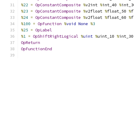
%
22
=
OpConstantComposite
%
v2int 
%
int_40 
%
int_3
%
23
=
OpConstantComposite
%
v2float 
%
float_50 
%
f
%
24
=
OpConstantComposite
%
v2float 
%
float_60 
%
f
%
100
=
OpFunction
%
void
None
%
3
%
25
=
OpLabel
%
1
=
OpShiftRightLogical
%
uint
%
uint_10 
%
int_30
OpReturn
OpFunctionEnd