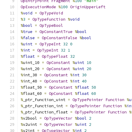
OpEntryPoint
Fragment
%
100
"main"
OpExecutionMode
%
100
OriginUpperLeft
%
void
=
OpTypeVoid
%
3
=
OpTypeFunction
%
void
%
bool
=
OpTypeBool
%
true
=
OpConstantTrue
%
bool
%
false
=
OpConstantFalse
%
bool
%
uint
=
OpTypeInt
32
0
%
int
=
OpTypeInt
32
1
%
float
=
OpTypeFloat
32
%
uint_10 
=
OpConstant
%
uint
10
%
uint_20 
=
OpConstant
%
uint
20
%
int_30 
=
OpConstant
%
int
30
%
int_40 
=
OpConstant
%
int
40
%
float_50 
=
OpConstant
%
float
50
%
float_60 
=
OpConstant
%
float
60
%
_ptr_Function_uint 
=
OpTypePointer
Function
%
u
%
_ptr_Function_int 
=
OpTypePointer
Function
%
in
%
_ptr_Function_float 
=
OpTypePointer
Function
%
%
v2bool 
=
OpTypeVector
%
bool
2
%
v2uint 
=
OpTypeVector
%
uint
2
%
v2int 
=
OpTypeVector
%
int
2