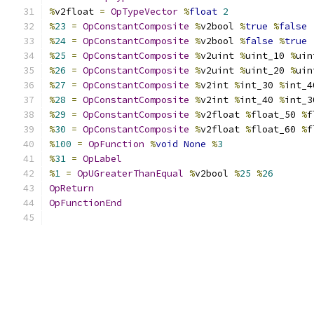
%
v2float 
=
OpTypeVector
%
float
2
%
23
=
OpConstantComposite
%
v2bool 
%
true
%
false
%
24
=
OpConstantComposite
%
v2bool 
%
false
%
true
%
25
=
OpConstantComposite
%
v2uint 
%
uint_10 
%
uin
%
26
=
OpConstantComposite
%
v2uint 
%
uint_20 
%
uin
%
27
=
OpConstantComposite
%
v2int 
%
int_30 
%
int_4
%
28
=
OpConstantComposite
%
v2int 
%
int_40 
%
int_3
%
29
=
OpConstantComposite
%
v2float 
%
float_50 
%
f
%
30
=
OpConstantComposite
%
v2float 
%
float_60 
%
f
%
100
=
OpFunction
%
void
None
%
3
%
31
=
OpLabel
%
1
=
OpUGreaterThanEqual
%
v2bool 
%
25
%
26
OpReturn
OpFunctionEnd