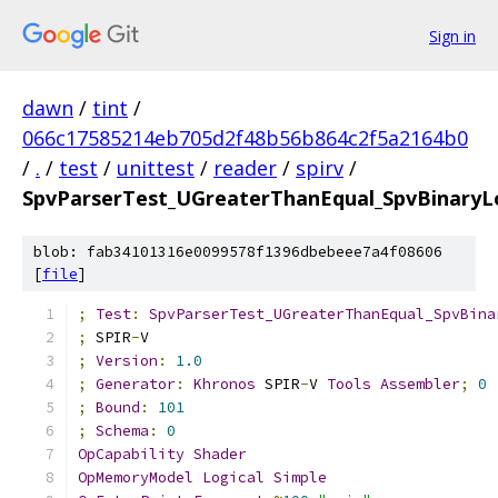
Sign in
dawn
/
tint
/
066c17585214eb705d2f48b56b864c2f5a2164b0
/
.
/
test
/
unittest
/
reader
/
spirv
/
SpvParserTest_UGreaterThanEqual_SpvBinaryLo
blob: fab34101316e0099578f1396dbebeee7a4f08606
[
file
]
;
Test
:
SpvParserTest_UGreaterThanEqual_SpvBina
;
 SPIR
-
V
;
Version
:
1.0
;
Generator
:
Khronos
 SPIR
-
V 
Tools
Assembler
;
0
;
Bound
:
101
;
Schema
:
0
OpCapability
Shader
OpMemoryModel
Logical
Simple