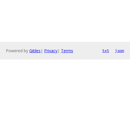
Powered by
Gitiles
|
Privacy
|
Terms
txt
json