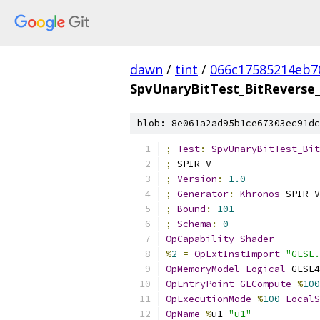
dawn
/
tint
/
066c17585214eb7
SpvUnaryBitTest_BitReverse_
blob: 8e061a2ad95b1ce67303ec91dc
;
Test
:
SpvUnaryBitTest_Bit
;
 SPIR
-
V
;
Version
:
1.0
;
Generator
:
Khronos
 SPIR
-
V
;
Bound
:
101
;
Schema
:
0
OpCapability
Shader
%
2
=
OpExtInstImport
"GLSL.
OpMemoryModel
Logical
 GLSL4
OpEntryPoint
GLCompute
%
100
OpExecutionMode
%
100
LocalS
OpName
%
u1 
"u1"