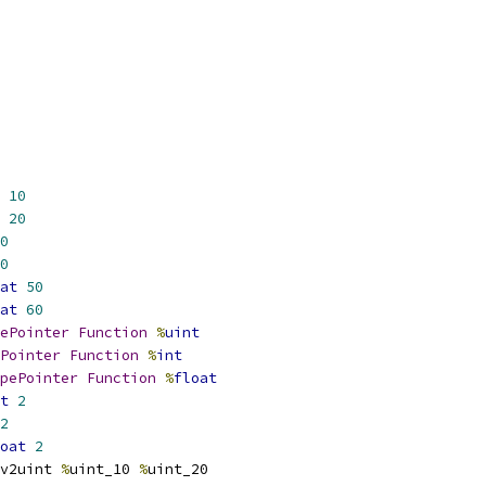
10
20
0
0
at
50
at
60
ePointer
Function
%
uint
Pointer
Function
%
int
pePointer
Function
%
float
t
2
2
oat
2
v2uint 
%
uint_10 
%
uint_20