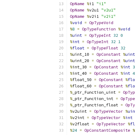
OpName
%
i1 
"i1"
OpName
%
v2u1 
"v2u1"
OpName
%
v2i1 
"v2i1"
%
void
=
OpTypeVoid
%
8
=
OpTypeFunction
%
void
%
uint
=
OpTypeInt
32
0
%
int
=
OpTypeInt
32
1
%
float
=
OpTypeFloat
32
%
uint_10 
=
OpConstant
%
uint
%
uint_20 
=
OpConstant
%
uint
%
int_30 
=
OpConstant
%
int
3
%
int_40 
=
OpConstant
%
int
4
%
float_50 
=
OpConstant
%
flo
%
float_60 
=
OpConstant
%
flo
%
_ptr_Function_uint 
=
OpTyp
%
_ptr_Function_int 
=
OpType
%
_ptr_Function_float 
=
OpTy
%
v2uint 
=
OpTypeVector
%
uin
%
v2int 
=
OpTypeVector
%
int
%
v2float 
=
OpTypeVector
%
fl
%
24
=
OpConstantComposite
%