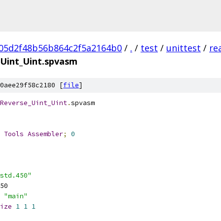
05d2f48b56b864c2f5a2164b0
/
.
/
test
/
unittest
/
re
Uint_Uint.spvasm
0aee29f58c2180 [
file
]
Reverse_Uint_Uint
.
spvasm
 
Tools
Assembler
;
0
std.450"
50
"main"
ize
1
1
1