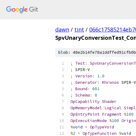
dawn
/
tint
/
066c17585214eb7
SpvUnaryConversionTest_Co
blob: 48e2b14fe78a1ddffed91cfb0b
;
Test
:
SpvUnaryConversionT
;
 SPIR
-
V
;
Version
:
1.0
;
Generator
:
Khronos
 SPIR
-
V
;
Bound
:
601
;
Schema
:
0
OpCapability
Shader
OpMemoryModel
Logical
Simpl
OpEntryPoint
Fragment
%
100
OpExecutionMode
%
100
Origin
%
void
=
OpTypeVoid
%
2
=
OpTypeFunction
%
void