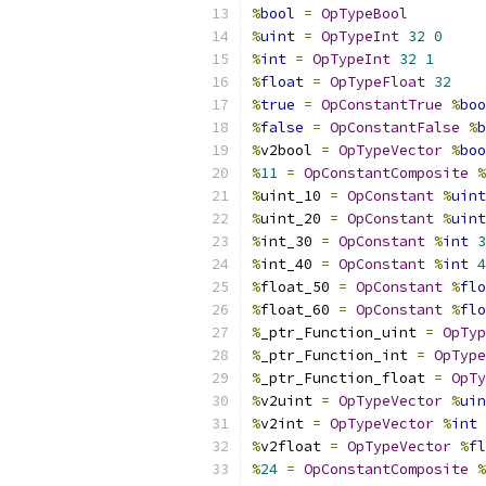
%
bool
=
OpTypeBool
%
uint
=
OpTypeInt
32
0
%
int
=
OpTypeInt
32
1
%
float
=
OpTypeFloat
32
%
true
=
OpConstantTrue
%
boo
%
false
=
OpConstantFalse
%
b
%
v2bool 
=
OpTypeVector
%
boo
%
11
=
OpConstantComposite
%
%
uint_10 
=
OpConstant
%
uint
%
uint_20 
=
OpConstant
%
uint
%
int_30 
=
OpConstant
%
int
3
%
int_40 
=
OpConstant
%
int
4
%
float_50 
=
OpConstant
%
flo
%
float_60 
=
OpConstant
%
flo
%
_ptr_Function_uint 
=
OpTyp
%
_ptr_Function_int 
=
OpType
%
_ptr_Function_float 
=
OpTy
%
v2uint 
=
OpTypeVector
%
uin
%
v2int 
=
OpTypeVector
%
int
%
v2float 
=
OpTypeVector
%
fl
%
24
=
OpConstantComposite
%