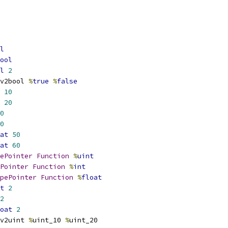
l
ool
l
2
v2bool 
%
true
%
false
10
20
0
0
at
50
at
60
ePointer
Function
%
uint
Pointer
Function
%
int
pePointer
Function
%
float
t
2
2
oat
2
v2uint 
%
uint_10 
%
uint_20