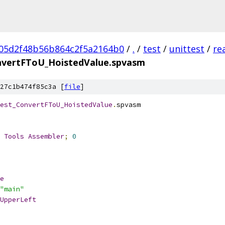
05d2f48b56b864c2f5a2164b0
/
.
/
test
/
unittest
/
re
nvertFToU_HoistedValue.spvasm
27c1b474f85c3a [
file
]
est_ConvertFToU_HoistedValue
.
spvasm
 
Tools
Assembler
;
0
e
"main"
UpperLeft