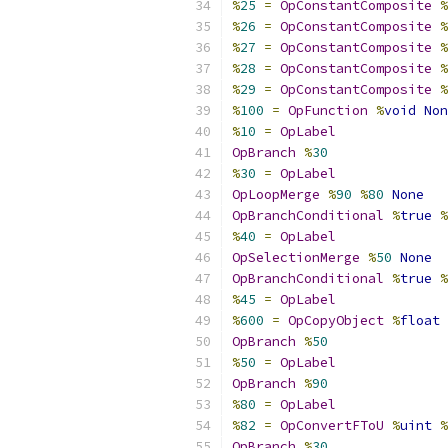
%
25
=
OpConstantComposite
%
%
26
=
OpConstantComposite
%
%
27
=
OpConstantComposite
%
%
28
=
OpConstantComposite
%
%
29
=
OpConstantComposite
%
%
100
=
OpFunction
%
void
Non
%
10
=
OpLabel
OpBranch
%
30
%
30
=
OpLabel
OpLoopMerge
%
90
%
80
None
OpBranchConditional
%
true
%
%
40
=
OpLabel
OpSelectionMerge
%
50
None
OpBranchConditional
%
true
%
%
45
=
OpLabel
%
600
=
OpCopyObject
%
float
OpBranch
%
50
%
50
=
OpLabel
OpBranch
%
90
%
80
=
OpLabel
%
82
=
OpConvertFToU
%
uint
%
OpBranch
%
30