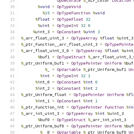
OpDecorate
%
_GLF_color 
Location
%
void
=
OpTypeVoid
%
15
=
OpTypeFunction
%
void
%
float
=
OpTypeFloat
32
%
uint
=
OpTypeInt
32
0
%
uint_3 
=
OpConstant
%
uint
3
%
_arr_float_uint_3 
=
OpTypeArray
%
float
%
uint_3
%
_ptr_Function__arr_float_uint_3 
=
OpTypePointe
%
_arr_float_uint_3_0 
=
OpTypeArray
%
float
%
uint
%
buf1 
=
OpTypeStruct
%
_arr_float_uint_3_
%
_ptr_Uniform_buf1 
=
OpTypePointer
Uniform
%
buf
%
_ 
=
OpVariable
%
_ptr_Uniform_buf1 
Un
%
int
=
OpTypeInt
32
1
%
int_0 
=
OpConstant
%
int
0
%
int_2 
=
OpConstant
%
int
2
%
_ptr_Uniform_float 
=
OpTypePointer
Uniform
%
fl
%
int_1 
=
OpConstant
%
int
1
%
_ptr_Function_int 
=
OpTypePointer
Function
%
in
%
_arr_int_uint_3 
=
OpTypeArray
%
int
%
uint_3
%
buf0 
=
OpTypeStruct
%
_arr_int_uint_3
%
_ptr_Uniform_buf0 
=
OpTypePointer
Uniform
%
buf
%
__0 
=
OpVariable
%
_ptr_Uniform_buf0 
Un