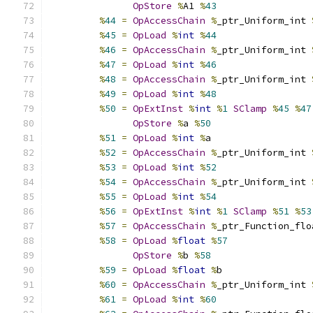
OpStore
%
A1 
%
43
%
44
=
OpAccessChain
%
_ptr_Uniform_int 
%
45
=
OpLoad
%
int
%
44
%
46
=
OpAccessChain
%
_ptr_Uniform_int 
%
47
=
OpLoad
%
int
%
46
%
48
=
OpAccessChain
%
_ptr_Uniform_int 
%
49
=
OpLoad
%
int
%
48
%
50
=
OpExtInst
%
int
%
1
SClamp
%
45
%
47
OpStore
%
a 
%
50
%
51
=
OpLoad
%
int
%
a
%
52
=
OpAccessChain
%
_ptr_Uniform_int 
%
53
=
OpLoad
%
int
%
52
%
54
=
OpAccessChain
%
_ptr_Uniform_int 
%
55
=
OpLoad
%
int
%
54
%
56
=
OpExtInst
%
int
%
1
SClamp
%
51
%
53
%
57
=
OpAccessChain
%
_ptr_Function_flo
%
58
=
OpLoad
%
float
%
57
OpStore
%
b 
%
58
%
59
=
OpLoad
%
float
%
b
%
60
=
OpAccessChain
%
_ptr_Uniform_int 
%
61
=
OpLoad
%
int
%
60