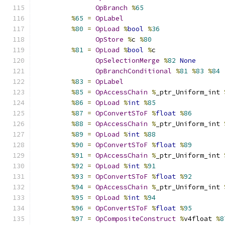
OpBranch
%
65
%
65
=
OpLabel
%
80
=
OpLoad
%
bool
%
36
OpStore
%
c 
%
80
%
81
=
OpLoad
%
bool
%
c
OpSelectionMerge
%
82
None
OpBranchConditional
%
81
%
83
%
84
%
83
=
OpLabel
%
85
=
OpAccessChain
%
_ptr_Uniform_int 
%
86
=
OpLoad
%
int
%
85
%
87
=
OpConvertSToF
%
float
%
86
%
88
=
OpAccessChain
%
_ptr_Uniform_int 
%
89
=
OpLoad
%
int
%
88
%
90
=
OpConvertSToF
%
float
%
89
%
91
=
OpAccessChain
%
_ptr_Uniform_int 
%
92
=
OpLoad
%
int
%
91
%
93
=
OpConvertSToF
%
float
%
92
%
94
=
OpAccessChain
%
_ptr_Uniform_int 
%
95
=
OpLoad
%
int
%
94
%
96
=
OpConvertSToF
%
float
%
95
%
97
=
OpCompositeConstruct
%
v4float 
%
8