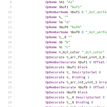
OpName
%
A1 
"A1"
OpName
%
buf1 
"buf1"
OpMemberName
%
buf1 
0
"_GLF_unifo
OpName
%
_ 
""
OpName
%
a 
"a"
OpName
%
buf0 
"buf0"
OpMemberName
%
buf0 
0
"_GLF_unifo
OpName
%
__0 
""
OpName
%
b 
"b"
OpName
%
c 
"c"
OpName
%
_GLF_color 
"_GLF_color"
OpDecorate
%
_arr_float_uint_3_0 
OpMemberDecorate
%
buf1 
0
Offset
OpDecorate
%
buf1 
Block
OpDecorate
%
_ 
DescriptorSet
0
OpDecorate
%
_ 
Binding
1
OpDecorate
%
_arr_int_uint_3 
Arra
OpMemberDecorate
%
buf0 
0
Offset
OpDecorate
%
buf0 
Block
OpDecorate
%
__0 
DescriptorSet
0
OpDecorate
%
__0 
Binding
0