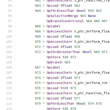
%
62
=
OpAccessChain
%
_ptr_Function_flo
%
63
=
OpLoad
%
float
%
62
%
64
=
OpFOrdLessThan
%
bool
%
59
%
63
OpSelectionMerge
%
65
None
OpBranchConditional
%
64
%
66
%
67
%
66
=
OpLabel
%
68
=
OpAccessChain
%
_ptr_Uniform_floa
%
69
=
OpLoad
%
float
%
68
%
70
=
OpAccessChain
%
_ptr_Uniform_floa
%
71
=
OpLoad
%
float
%
70
%
72
=
OpFOrdGreaterThan
%
bool
%
69
%
71
OpStore
%
36
%
72
OpBranch
%
65
%
67
=
OpLabel
%
73
=
OpAccessChain
%
_ptr_Uniform_floa
%
74
=
OpLoad
%
float
%
73
%
75
=
OpAccessChain
%
_ptr_Uniform_int 
%
76
=
OpLoad
%
int
%
75
%
77
=
OpAccessChain
%
_ptr_Function_flo
%
78
=
OpLoad
%
float
%
77
%
79
=
OpFOrdLessThan
%
bool
%
74
%
78
OpStore
%
36
%
79