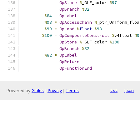
OpStore
%
_GLF_color 
%
97
OpBranch
%
82
%
84
=
OpLabel
%
98
=
OpAccessChain
%
_ptr_Uniform_floa
%
99
=
OpLoad
%
float
%
98
%
100
=
OpCompositeConstruct
%
v4float 
%
9
OpStore
%
_GLF_color 
%
100
OpBranch
%
82
%
82
=
OpLabel
OpReturn
OpFunctionEnd
Powered by
Gitiles
|
Privacy
|
Terms
txt
json