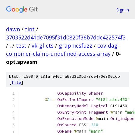
Sign in
dawn
/
tint
/
3703522d41de7095f31d0820f36b7ddc422574f3
/
.
/
test
/
vk-gl-cts
/
graphicsfuzz
/
cov-dag-
combiner-clamp-undefined-access-array
/
0-
opt.spvasm
blob: 2509f0f231af940cfa67d223bd73ce470e390c6b
[
file
]
OpCapability
Shader
%
1
=
OpExtInstImport
"GLSL.std.450"
OpMemoryModel
Logical
 GLSL450
OpEntryPoint
Fragment
%
main 
"mai
OpExecutionMode
%
main 
OriginUppe
OpSource
 ESSL 
310
OpName
%
main 
"main"