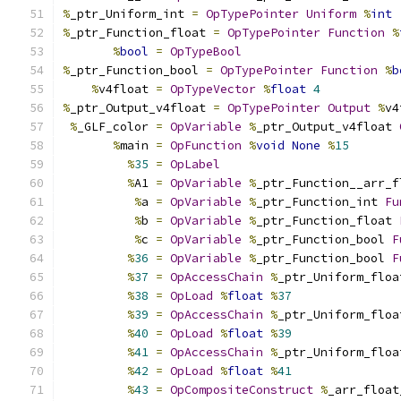
%
_ptr_Uniform_int 
=
OpTypePointer
Uniform
%
int
%
_ptr_Function_float 
=
OpTypePointer
Function
%
%
bool
=
OpTypeBool
%
_ptr_Function_bool 
=
OpTypePointer
Function
%
b
%
v4float 
=
OpTypeVector
%
float
4
%
_ptr_Output_v4float 
=
OpTypePointer
Output
%
v4
%
_GLF_color 
=
OpVariable
%
_ptr_Output_v4float 
%
main 
=
OpFunction
%
void
None
%
15
%
35
=
OpLabel
%
A1 
=
OpVariable
%
_ptr_Function__arr_f
%
a 
=
OpVariable
%
_ptr_Function_int 
Fu
%
b 
=
OpVariable
%
_ptr_Function_float 
%
c 
=
OpVariable
%
_ptr_Function_bool 
F
%
36
=
OpVariable
%
_ptr_Function_bool 
F
%
37
=
OpAccessChain
%
_ptr_Uniform_floa
%
38
=
OpLoad
%
float
%
37
%
39
=
OpAccessChain
%
_ptr_Uniform_floa
%
40
=
OpLoad
%
float
%
39
%
41
=
OpAccessChain
%
_ptr_Uniform_floa
%
42
=
OpLoad
%
float
%
41
%
43
=
OpCompositeConstruct
%
_arr_float