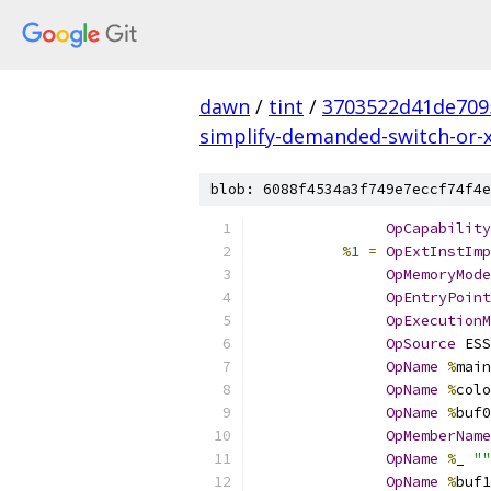
dawn
/
tint
/
3703522d41de709
simplify-demanded-switch-or-
blob: 6088f4534a3f749e7eccf74f4e
OpCapability
%
1
=
OpExtInstImp
OpMemoryMode
OpEntryPoint
OpExecutionM
OpSource
 ESS
OpName
%
main
OpName
%
colo
OpName
%
buf0
OpMemberName
OpName
%
_ 
""
OpName
%
buf1