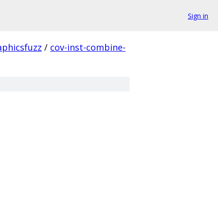
Sign in
aphicsfuzz
/
cov-inst-combine-