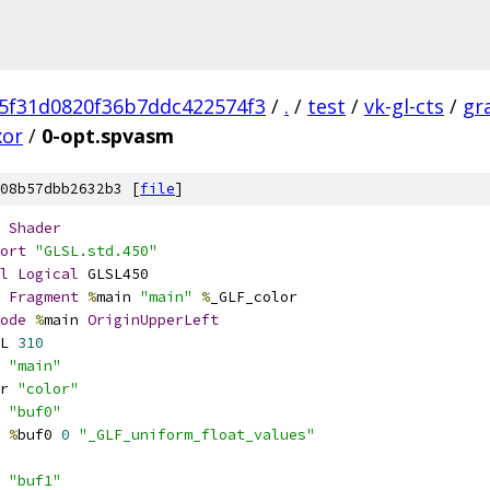
5f31d0820f36b7ddc422574f3
/
.
/
test
/
vk-gl-cts
/
gr
xor
/
0-opt.spvasm
08b57dbb2632b3 [
file
]
Shader
ort
"GLSL.std.450"
l
Logical
 GLSL450
Fragment
%
main 
"main"
%
_GLF_color
ode
%
main 
OriginUpperLeft
L 
310
 
"main"
r 
"color"
 
"buf0"
%
buf0 
0
"_GLF_uniform_float_values"
 
"buf1"