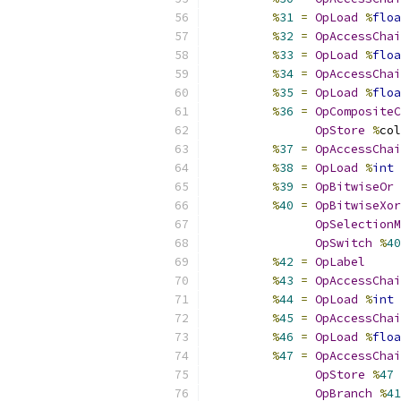
%
31
=
OpLoad
%
floa
%
32
=
OpAccessChai
%
33
=
OpLoad
%
floa
%
34
=
OpAccessChai
%
35
=
OpLoad
%
floa
%
36
=
OpCompositeC
OpStore
%
col
%
37
=
OpAccessChai
%
38
=
OpLoad
%
int
%
39
=
OpBitwiseOr
%
40
=
OpBitwiseXor
OpSelectionM
OpSwitch
%
40
%
42
=
OpLabel
%
43
=
OpAccessChai
%
44
=
OpLoad
%
int
%
45
=
OpAccessChai
%
46
=
OpLoad
%
floa
%
47
=
OpAccessChai
OpStore
%
47
OpBranch
%
41