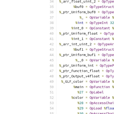
%
_arr_float_uint_2 
=
OpType
%
buf0 
=
OpTypeStruct
%
_ptr_Uniform_buf0 
=
OpType
%
_ 
=
OpVariable
%
%
int
=
OpTypeInt
32
%
int_0 
=
OpConstant
%
%
_ptr_Uniform_float 
=
OpTyp
%
int_1 
=
OpConstant
%
%
_arr_int_uint_2 
=
OpTypeAr
%
buf1 
=
OpTypeStruct
%
_ptr_Uniform_buf1 
=
OpType
%
__0 
=
OpVariable
%
%
_ptr_Uniform_int 
=
OpTypeP
%
_ptr_Function_float 
=
OpTy
%
_ptr_Output_v4float 
=
OpTy
%
_GLF_color 
=
OpVariable
%
%
main 
=
OpFunction
%
%
27
=
OpLabel
%
color 
=
OpVariable
%
%
28
=
OpAccessChai
%
29
=
OpLoad
%
floa
%
30
=
OpAccessChai