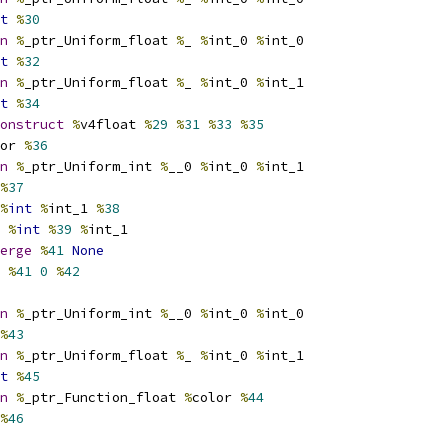
t
%
30
n
%
_ptr_Uniform_float 
%
_ 
%
int_0 
%
int_0
t
%
32
n
%
_ptr_Uniform_float 
%
_ 
%
int_0 
%
int_1
t
%
34
onstruct
%
v4float 
%
29
%
31
%
33
%
35
or 
%
36
n
%
_ptr_Uniform_int 
%
__0 
%
int_0 
%
int_1
%
37
%
int
%
int_1 
%
38
%
int
%
39
%
int_1
erge
%
41
None
%
41
0
%
42
n
%
_ptr_Uniform_int 
%
__0 
%
int_0 
%
int_0
%
43
n
%
_ptr_Uniform_float 
%
_ 
%
int_0 
%
int_1
t
%
45
n
%
_ptr_Function_float 
%
color 
%
44
%
46