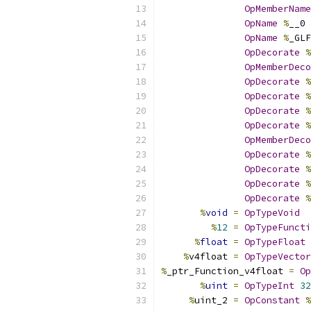
OpMemberName
OpName
%
__0 
OpName
%
_GLF
OpDecorate
%
OpMemberDeco
OpDecorate
%
OpDecorate
%
OpDecorate
%
OpDecorate
%
OpMemberDeco
OpDecorate
%
OpDecorate
%
OpDecorate
%
OpDecorate
%
%
void
=
OpTypeVoid
%
12
=
OpTypeFuncti
%
float
=
OpTypeFloat
%
v4float 
=
OpTypeVector
%
_ptr_Function_v4float 
=
Op
%
uint
=
OpTypeInt
32
%
uint_2 
=
OpConstant
%