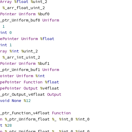
Array
%
float
%
uint_2
%
_arr_float_uint_2
Pointer
Uniform
%
buf0
_ptr_Uniform_buf0 
Uniform
1
int
0
ePointer
Uniform
%
float
int
1
ray
%
int
%
uint_2
%
_arr_int_uint_2
Pointer
Uniform
%
buf1
_ptr_Uniform_buf1 
Uniform
ointer
Uniform
%
int
pePointer
Function
%
float
pePointer
Output
%
v4float
_ptr_Output_v4float 
Output
void
None
%
12
_ptr_Function_v4float 
Function
n
%
_ptr_Uniform_float 
%
_ 
%
int_0 
%
int_0
t
%
28
n
%
_ptr_Uniform_float 
%
_ 
%
int_0 
%
int_0