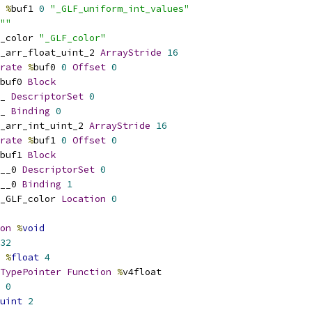
%
buf1 
0
"_GLF_uniform_int_values"
""
_color 
"_GLF_color"
_arr_float_uint_2 
ArrayStride
16
rate
%
buf0 
0
Offset
0
buf0 
Block
_ 
DescriptorSet
0
_ 
Binding
0
_arr_int_uint_2 
ArrayStride
16
rate
%
buf1 
0
Offset
0
buf1 
Block
__0 
DescriptorSet
0
__0 
Binding
1
_GLF_color 
Location
0
on
%
void
32
%
float
4
TypePointer
Function
%
v4float
0
uint
2