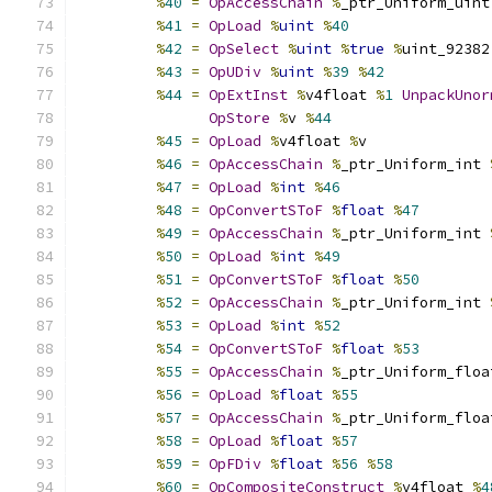
%
40
=
OpAccessChain
%
_ptr_Uniform_uint
%
41
=
OpLoad
%
uint
%
40
%
42
=
OpSelect
%
uint
%
true
%
uint_92382
%
43
=
OpUDiv
%
uint
%
39
%
42
%
44
=
OpExtInst
%
v4float 
%
1
UnpackUnor
OpStore
%
v 
%
44
%
45
=
OpLoad
%
v4float 
%
v
%
46
=
OpAccessChain
%
_ptr_Uniform_int 
%
47
=
OpLoad
%
int
%
46
%
48
=
OpConvertSToF
%
float
%
47
%
49
=
OpAccessChain
%
_ptr_Uniform_int 
%
50
=
OpLoad
%
int
%
49
%
51
=
OpConvertSToF
%
float
%
50
%
52
=
OpAccessChain
%
_ptr_Uniform_int 
%
53
=
OpLoad
%
int
%
52
%
54
=
OpConvertSToF
%
float
%
53
%
55
=
OpAccessChain
%
_ptr_Uniform_floa
%
56
=
OpLoad
%
float
%
55
%
57
=
OpAccessChain
%
_ptr_Uniform_floa
%
58
=
OpLoad
%
float
%
57
%
59
=
OpFDiv
%
float
%
56
%
58
%
60
=
OpCompositeConstruct
%
v4float 
%
4