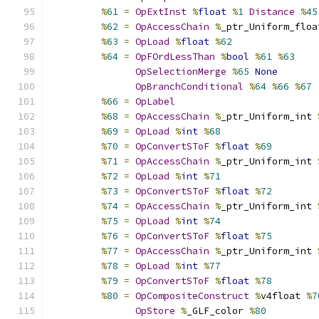
%
61
=
OpExtInst
%
float
%
1
Distance
%
45
%
62
=
OpAccessChain
%
_ptr_Uniform_floa
%
63
=
OpLoad
%
float
%
62
%
64
=
OpFOrdLessThan
%
bool
%
61
%
63
OpSelectionMerge
%
65
None
OpBranchConditional
%
64
%
66
%
67
%
66
=
OpLabel
%
68
=
OpAccessChain
%
_ptr_Uniform_int 
%
69
=
OpLoad
%
int
%
68
%
70
=
OpConvertSToF
%
float
%
69
%
71
=
OpAccessChain
%
_ptr_Uniform_int 
%
72
=
OpLoad
%
int
%
71
%
73
=
OpConvertSToF
%
float
%
72
%
74
=
OpAccessChain
%
_ptr_Uniform_int 
%
75
=
OpLoad
%
int
%
74
%
76
=
OpConvertSToF
%
float
%
75
%
77
=
OpAccessChain
%
_ptr_Uniform_int 
%
78
=
OpLoad
%
int
%
77
%
79
=
OpConvertSToF
%
float
%
78
%
80
=
OpCompositeConstruct
%
v4float 
%
7
OpStore
%
_GLF_color 
%
80