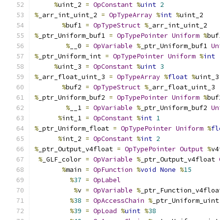
%
uint_2 
=
OpConstant
%
uint
2
%
_arr_int_uint_2 
=
OpTypeArray
%
int
%
uint_2
%
buf1 
=
OpTypeStruct
%
_arr_int_uint_2
%
_ptr_Uniform_buf1 
=
OpTypePointer
Uniform
%
buf
%
__0 
=
OpVariable
%
_ptr_Uniform_buf1 
Un
%
_ptr_Uniform_int 
=
OpTypePointer
Uniform
%
int
%
uint_3 
=
OpConstant
%
uint
3
%
_arr_float_uint_3 
=
OpTypeArray
%
float
%
uint_3
%
buf2 
=
OpTypeStruct
%
_arr_float_uint_3
%
_ptr_Uniform_buf2 
=
OpTypePointer
Uniform
%
buf
%
__1 
=
OpVariable
%
_ptr_Uniform_buf2 
Un
%
int_1 
=
OpConstant
%
int
1
%
_ptr_Uniform_float 
=
OpTypePointer
Uniform
%
fl
%
int_2 
=
OpConstant
%
int
2
%
_ptr_Output_v4float 
=
OpTypePointer
Output
%
v4
%
_GLF_color 
=
OpVariable
%
_ptr_Output_v4float 
%
main 
=
OpFunction
%
void
None
%
15
%
37
=
OpLabel
%
v 
=
OpVariable
%
_ptr_Function_v4floa
%
38
=
OpAccessChain
%
_ptr_Uniform_uint
%
39
=
OpLoad
%
uint
%
38