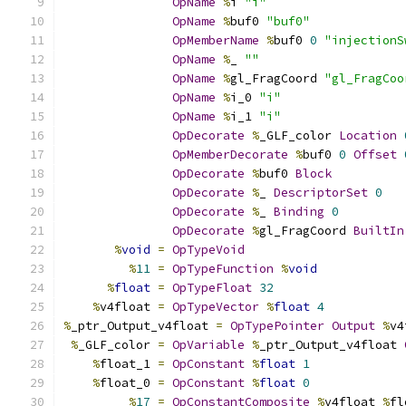
OpName
%
i 
"i"
OpName
%
buf0 
"buf0"
OpMemberName
%
buf0 
0
"injectionS
OpName
%
_ 
""
OpName
%
gl_FragCoord 
"gl_FragCoo
OpName
%
i_0 
"i"
OpName
%
i_1 
"i"
OpDecorate
%
_GLF_color 
Location
OpMemberDecorate
%
buf0 
0
Offset
OpDecorate
%
buf0 
Block
OpDecorate
%
_ 
DescriptorSet
0
OpDecorate
%
_ 
Binding
0
OpDecorate
%
gl_FragCoord 
BuiltIn
%
void
=
OpTypeVoid
%
11
=
OpTypeFunction
%
void
%
float
=
OpTypeFloat
32
%
v4float 
=
OpTypeVector
%
float
4
%
_ptr_Output_v4float 
=
OpTypePointer
Output
%
v4
%
_GLF_color 
=
OpVariable
%
_ptr_Output_v4float 
%
float_1 
=
OpConstant
%
float
1
%
float_0 
=
OpConstant
%
float
0
%
17
=
OpConstantComposite
%
v4float 
%
fl