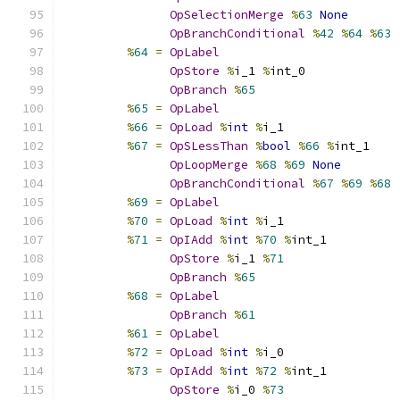
OpSelectionMerge
%
63
None
OpBranchConditional
%
42
%
64
%
63
%
64
=
OpLabel
OpStore
%
i_1 
%
int_0
OpBranch
%
65
%
65
=
OpLabel
%
66
=
OpLoad
%
int
%
i_1
%
67
=
OpSLessThan
%
bool
%
66
%
int_1
OpLoopMerge
%
68
%
69
None
OpBranchConditional
%
67
%
69
%
68
%
69
=
OpLabel
%
70
=
OpLoad
%
int
%
i_1
%
71
=
OpIAdd
%
int
%
70
%
int_1
OpStore
%
i_1 
%
71
OpBranch
%
65
%
68
=
OpLabel
OpBranch
%
61
%
61
=
OpLabel
%
72
=
OpLoad
%
int
%
i_0
%
73
=
OpIAdd
%
int
%
72
%
int_1
OpStore
%
i_0 
%
73