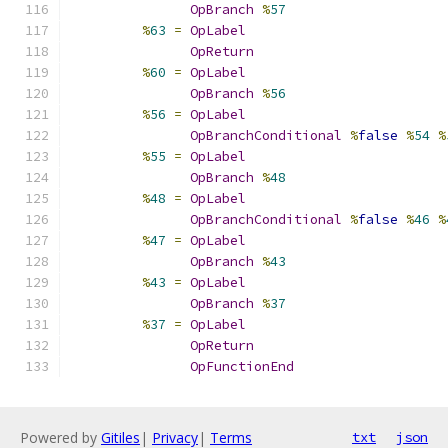
OpBranch
%
57
%
63
=
OpLabel
OpReturn
%
60
=
OpLabel
OpBranch
%
56
%
56
=
OpLabel
OpBranchConditional
%
false
%
54
%
%
55
=
OpLabel
OpBranch
%
48
%
48
=
OpLabel
OpBranchConditional
%
false
%
46
%
%
47
=
OpLabel
OpBranch
%
43
%
43
=
OpLabel
OpBranch
%
37
%
37
=
OpLabel
OpReturn
OpFunctionEnd
Powered by
Gitiles
|
Privacy
|
Terms
txt
json