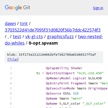
Sign in
dawn
/
tint
/
3703522d41de7095f31d0820f36b7ddc422574f3
/
.
/
test
/
vk-gl-cts
/
graphicsfuzz
/
two-nested-
do-whiles
/
0-opt.spvasm
blob: 33f273e2312144662bfe7362760a63d40327f3af
[
file
]
OpCapability
Shader
%
1
=
OpExtInstImport
"GLSL.std.450"
OpMemoryModel
Logical
 GLSL450
OpEntryPoint
Fragment
%
main 
"mai
OpExecutionMode
%
main 
OriginUppe
OpSource
 ESSL 
310
OpName
%
main 
"main"
OpName
%
_GLF_color 
"_GLF_color"