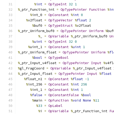
%
int
=
OpTypeInt
32
1
%
_ptr_Function_int 
=
OpTypePointer
Function
%
in
%
int_0 
=
OpConstant
%
int
0
%
v2float 
=
OpTypeVector
%
float
2
%
buf0 
=
OpTypeStruct
%
v2float
%
_ptr_Uniform_buf0 
=
OpTypePointer
Uniform
%
buf
%
_ 
=
OpVariable
%
_ptr_Uniform_buf0 
Un
%
uint
=
OpTypeInt
32
0
%
uint_1 
=
OpConstant
%
uint
1
%
_ptr_Uniform_float 
=
OpTypePointer
Uniform
%
fl
%
bool
=
OpTypeBool
%
_ptr_Input_v4float 
=
OpTypePointer
Input
%
v4fl
%
gl_FragCoord 
=
OpVariable
%
_ptr_Input_v4float 
%
_ptr_Input_float 
=
OpTypePointer
Input
%
float
%
float_n1 
=
OpConstant
%
float
-
1
%
int_256 
=
OpConstant
%
int
256
%
int_1 
=
OpConstant
%
int
1
%
false
=
OpConstantFalse
%
bool
%
main 
=
OpFunction
%
void
None
%
11
%
33
=
OpLabel
%
i 
=
OpVariable
%
_ptr_Function_int 
Fu