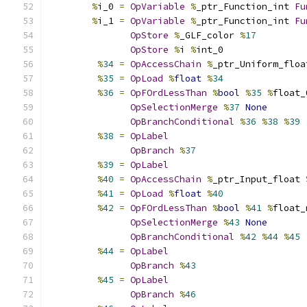
%
i_0 
=
OpVariable
%
_ptr_Function_int 
Fu
%
i_1 
=
OpVariable
%
_ptr_Function_int 
Fu
OpStore
%
_GLF_color 
%
17
OpStore
%
i 
%
int_0
%
34
=
OpAccessChain
%
_ptr_Uniform_floa
%
35
=
OpLoad
%
float
%
34
%
36
=
OpFOrdLessThan
%
bool
%
35
%
float_
OpSelectionMerge
%
37
None
OpBranchConditional
%
36
%
38
%
39
%
38
=
OpLabel
OpBranch
%
37
%
39
=
OpLabel
%
40
=
OpAccessChain
%
_ptr_Input_float 
%
41
=
OpLoad
%
float
%
40
%
42
=
OpFOrdLessThan
%
bool
%
41
%
float_
OpSelectionMerge
%
43
None
OpBranchConditional
%
42
%
44
%
45
%
44
=
OpLabel
OpBranch
%
43
%
45
=
OpLabel
OpBranch
%
46