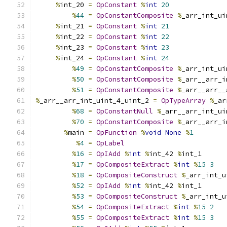
%
int_20 
=
OpConstant
%
int
20
%
44
=
OpConstantComposite
%
_arr_int_ui
%
int_21 
=
OpConstant
%
int
21
%
int_22 
=
OpConstant
%
int
22
%
int_23 
=
OpConstant
%
int
23
%
int_24 
=
OpConstant
%
int
24
%
49
=
OpConstantComposite
%
_arr_int_ui
%
50
=
OpConstantComposite
%
_arr__arr_i
%
51
=
OpConstantComposite
%
_arr__arr__
%
_arr__arr_int_uint_4_uint_2 
=
OpTypeArray
%
_ar
%
68
=
OpConstantNull
%
_arr__arr_int_ui
%
70
=
OpConstantComposite
%
_arr__arr_i
%
main 
=
OpFunction
%
void
None
%
1
%
4
=
OpLabel
%
16
=
OpIAdd
%
int
%
int_42 
%
int_1
%
17
=
OpCompositeExtract
%
int
%
15
3
%
18
=
OpCompositeConstruct
%
_arr_int_u
%
52
=
OpIAdd
%
int
%
int_42 
%
int_1
%
53
=
OpCompositeConstruct
%
_arr_int_u
%
54
=
OpCompositeExtract
%
int
%
15
2
%
55
=
OpCompositeExtract
%
int
%
15
3