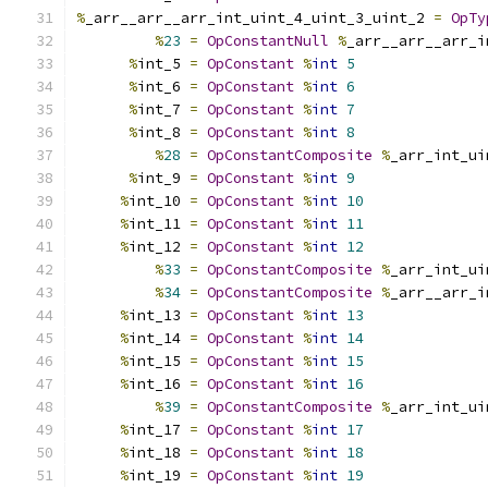
%
_arr__arr__arr_int_uint_4_uint_3_uint_2 
=
OpTy
%
23
=
OpConstantNull
%
_arr__arr__arr_i
%
int_5 
=
OpConstant
%
int
5
%
int_6 
=
OpConstant
%
int
6
%
int_7 
=
OpConstant
%
int
7
%
int_8 
=
OpConstant
%
int
8
%
28
=
OpConstantComposite
%
_arr_int_ui
%
int_9 
=
OpConstant
%
int
9
%
int_10 
=
OpConstant
%
int
10
%
int_11 
=
OpConstant
%
int
11
%
int_12 
=
OpConstant
%
int
12
%
33
=
OpConstantComposite
%
_arr_int_ui
%
34
=
OpConstantComposite
%
_arr__arr_i
%
int_13 
=
OpConstant
%
int
13
%
int_14 
=
OpConstant
%
int
14
%
int_15 
=
OpConstant
%
int
15
%
int_16 
=
OpConstant
%
int
16
%
39
=
OpConstantComposite
%
_arr_int_ui
%
int_17 
=
OpConstant
%
int
17
%
int_18 
=
OpConstant
%
int
18
%
int_19 
=
OpConstant
%
int
19