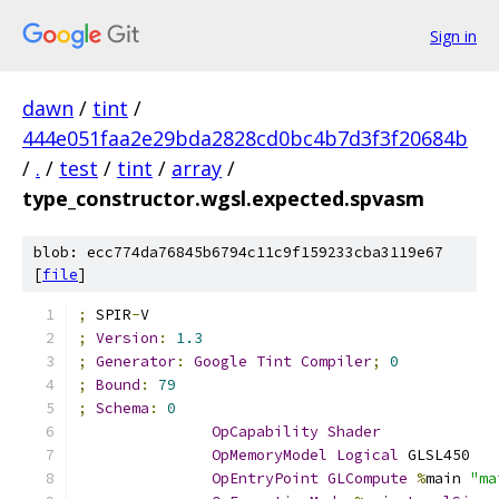
Sign in
dawn
/
tint
/
444e051faa2e29bda2828cd0bc4b7d3f3f20684b
/
.
/
test
/
tint
/
array
/
type_constructor.wgsl.expected.spvasm
blob: ecc774da76845b6794c11c9f159233cba3119e67
[
file
]
;
 SPIR
-
V
;
Version
:
1.3
;
Generator
:
Google
Tint
Compiler
;
0
;
Bound
:
79
;
Schema
:
0
OpCapability
Shader
OpMemoryModel
Logical
 GLSL450
OpEntryPoint
GLCompute
%
main 
"ma