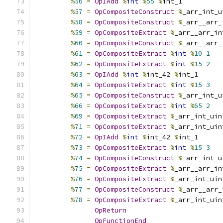
%
56
=
OpIAdd
%
int
%
55
%
int_1
%
57
=
OpCompositeConstruct
%
_arr_int_u
%
58
=
OpCompositeConstruct
%
_arr__arr_
%
59
=
OpCompositeExtract
%
_arr__arr_in
%
60
=
OpCompositeConstruct
%
_arr__arr_
%
61
=
OpCompositeExtract
%
int
%
10
1
%
62
=
OpCompositeExtract
%
int
%
15
2
%
63
=
OpIAdd
%
int
%
int_42 
%
int_1
%
64
=
OpCompositeExtract
%
int
%
15
3
%
65
=
OpCompositeConstruct
%
_arr_int_u
%
66
=
OpCompositeExtract
%
int
%
65
2
%
69
=
OpCompositeExtract
%
_arr_int_uin
%
71
=
OpCompositeExtract
%
_arr_int_uin
%
72
=
OpIAdd
%
int
%
int_42 
%
int_1
%
73
=
OpCompositeExtract
%
int
%
15
3
%
74
=
OpCompositeConstruct
%
_arr_int_u
%
75
=
OpCompositeExtract
%
_arr__arr_in
%
76
=
OpCompositeExtract
%
_arr_int_uin
%
77
=
OpCompositeConstruct
%
_arr__arr_
%
78
=
OpCompositeExtract
%
_arr_int_uin
OpReturn
OpFunctionEnd