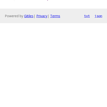
Powered by
Gitiles
|
Privacy
|
Terms
txt
json