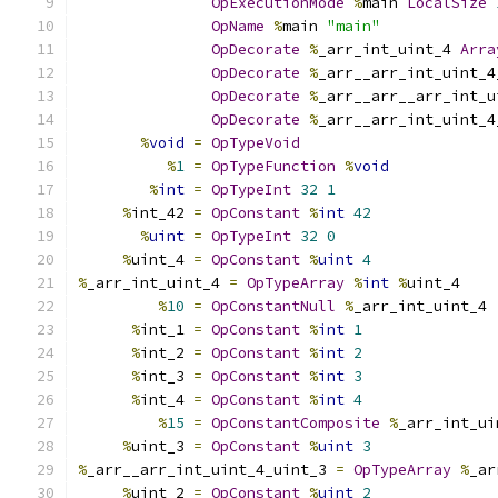
OpExecutionMode
%
main 
LocalSize
OpName
%
main 
"main"
OpDecorate
%
_arr_int_uint_4 
Arra
OpDecorate
%
_arr__arr_int_uint_4
OpDecorate
%
_arr__arr__arr_int_u
OpDecorate
%
_arr__arr_int_uint_4
%
void
=
OpTypeVoid
%
1
=
OpTypeFunction
%
void
%
int
=
OpTypeInt
32
1
%
int_42 
=
OpConstant
%
int
42
%
uint
=
OpTypeInt
32
0
%
uint_4 
=
OpConstant
%
uint
4
%
_arr_int_uint_4 
=
OpTypeArray
%
int
%
uint_4
%
10
=
OpConstantNull
%
_arr_int_uint_4
%
int_1 
=
OpConstant
%
int
1
%
int_2 
=
OpConstant
%
int
2
%
int_3 
=
OpConstant
%
int
3
%
int_4 
=
OpConstant
%
int
4
%
15
=
OpConstantComposite
%
_arr_int_ui
%
uint_3 
=
OpConstant
%
uint
3
%
_arr__arr_int_uint_4_uint_3 
=
OpTypeArray
%
_ar
%
uint_2 
=
OpConstant
%
uint
2