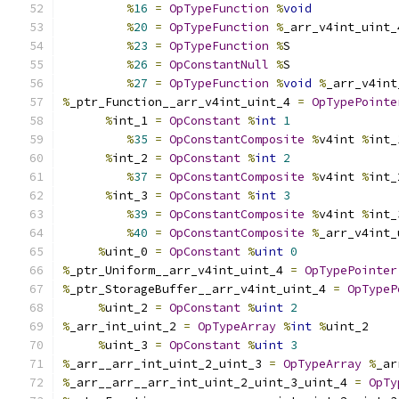
%
16
=
OpTypeFunction
%
void
%
20
=
OpTypeFunction
%
_arr_v4int_uint_
%
23
=
OpTypeFunction
%
S
%
26
=
OpConstantNull
%
S
%
27
=
OpTypeFunction
%
void
%
_arr_v4int
%
_ptr_Function__arr_v4int_uint_4 
=
OpTypePointe
%
int_1 
=
OpConstant
%
int
1
%
35
=
OpConstantComposite
%
v4int 
%
int_
%
int_2 
=
OpConstant
%
int
2
%
37
=
OpConstantComposite
%
v4int 
%
int_
%
int_3 
=
OpConstant
%
int
3
%
39
=
OpConstantComposite
%
v4int 
%
int_
%
40
=
OpConstantComposite
%
_arr_v4int_
%
uint_0 
=
OpConstant
%
uint
0
%
_ptr_Uniform__arr_v4int_uint_4 
=
OpTypePointer
%
_ptr_StorageBuffer__arr_v4int_uint_4 
=
OpTypeP
%
uint_2 
=
OpConstant
%
uint
2
%
_arr_int_uint_2 
=
OpTypeArray
%
int
%
uint_2
%
uint_3 
=
OpConstant
%
uint
3
%
_arr__arr_int_uint_2_uint_3 
=
OpTypeArray
%
_ar
%
_arr__arr__arr_int_uint_2_uint_3_uint_4 
=
OpTy