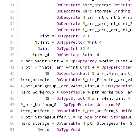
OpDecorate
%
src_storage 
Descript
OpDecorate
%
src_storage 
Binding
OpDecorate
%
_arr_int_uint_2 
Arra
OpDecorate
%
_arr__arr_int_uint_2
OpDecorate
%
_arr__arr__arr_int_u
%
int
=
OpTypeInt
32
1
%
v4int 
=
OpTypeVector
%
int
4
%
uint
=
OpTypeInt
32
0
%
uint_4 
=
OpConstant
%
uint
4
%
_arr_v4int_uint_4 
=
OpTypeArray
%
v4int 
%
uint_4
%
_ptr_Private__arr_v4int_uint_4 
=
OpTypePointer
%
8
=
OpConstantNull
%
_arr_v4int_uint_
%
src_private 
=
OpVariable
%
_ptr_Private__arr_v4
%
_ptr_Workgroup__arr_v4int_uint_4 
=
OpTypePoint
%
src_workgroup 
=
OpVariable
%
_ptr_Workgroup__ar
%
S 
=
OpTypeStruct
%
_arr_v4int_uint_4
%
_ptr_Uniform_S 
=
OpTypePointer
Uniform
%
S
%
src_uniform 
=
OpVariable
%
_ptr_Uniform_S 
Unifo
%
_ptr_StorageBuffer_S 
=
OpTypePointer
StorageBu
%
src_storage 
=
OpVariable
%
_ptr_StorageBuffer_S
%
void
=
OpTypeVoid