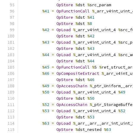
OpStore
%
dst 
%
src_param
%
41
=
OpFunctionCall
%
_arr_v4int_uint_
OpStore
%
dst 
%
41
OpStore
%
dst 
%
8
%
42
=
OpLoad
%
_arr_v4int_uint_4 
%
src_f
OpStore
%
dst 
%
42
%
43
=
OpLoad
%
_arr_v4int_uint_4 
%
src_p
OpStore
%
dst 
%
43
%
44
=
OpLoad
%
_arr_v4int_uint_4 
%
src_w
OpStore
%
dst 
%
44
%
45
=
OpFunctionCall
%
S 
%
ret_struct_ar
%
46
=
OpCompositeExtract
%
_arr_v4int_u
OpStore
%
dst 
%
46
%
49
=
OpAccessChain
%
_ptr_Uniform__arr
%
50
=
OpLoad
%
_arr_v4int_uint_4 
%
49
OpStore
%
dst 
%
50
%
52
=
OpAccessChain
%
_ptr_StorageBuffe
%
53
=
OpLoad
%
_arr_v4int_uint_4 
%
52
OpStore
%
dst 
%
53
%
63
=
OpLoad
%
_arr__arr__arr_int_uint_
OpStore
%
dst_nested 
%
63