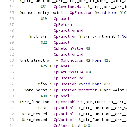
%
_ptr_Function__arr__arr__arr_int_uint_2_uint_3
%
61
=
OpConstantNull
%
_arr__arr__arr_i
%
unused_entry_point 
=
OpFunction
%
void
None
%
16
%
19
=
OpLabel
OpReturn
OpFunctionEnd
%
ret_arr 
=
OpFunction
%
_arr_v4int_uint_4 
No
%
22
=
OpLabel
OpReturnValue
%
8
OpFunctionEnd
%
ret_struct_arr 
=
OpFunction
%
S 
None
%
23
%
25
=
OpLabel
OpReturnValue
%
26
OpFunctionEnd
%
foo 
=
OpFunction
%
void
None
%
27
%
src_param 
=
OpFunctionParameter
%
_arr_v4int_
%
30
=
OpLabel
%
src_function 
=
OpVariable
%
_ptr_Function__arr_
%
dst 
=
OpVariable
%
_ptr_Function__arr_v
%
dst_nested 
=
OpVariable
%
_ptr_Function__arr__
%
src_nested 
=
OpVariable
%
_ptr_Function__arr__
OpStore
%
dst 
%
40