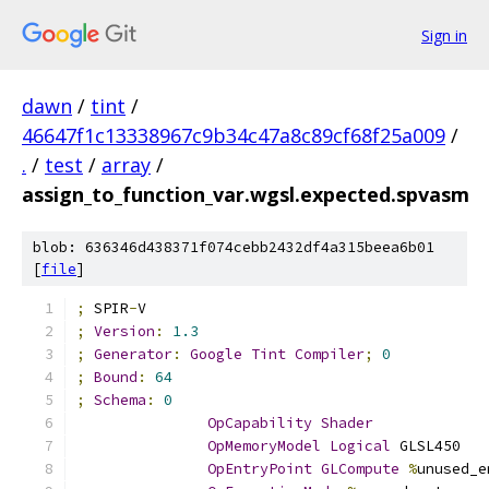
Sign in
dawn
/
tint
/
46647f1c13338967c9b34c47a8c89cf68f25a009
/
.
/
test
/
array
/
assign_to_function_var.wgsl.expected.spvasm
blob: 636346d438371f074cebb2432df4a315beea6b01
[
file
]
;
 SPIR
-
V
;
Version
:
1.3
;
Generator
:
Google
Tint
Compiler
;
0
;
Bound
:
64
;
Schema
:
0
OpCapability
Shader
OpMemoryModel
Logical
 GLSL450
OpEntryPoint
GLCompute
%
unused_e