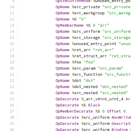
OpExecutionMode
%
unused_entry_po
OpName
%
src_private 
"src_private
OpName
%
src_workgroup 
"src_workg
OpName
%
S 
"S"
OpMemberName
%
S 
0
"arr"
OpName
%
src_uniform 
"src_uniform
OpName
%
src_storage 
"src_storage
OpName
%
unused_entry_point 
"unus
OpName
%
ret_arr 
"ret_arr"
OpName
%
ret_struct_arr 
"ret_stru
OpName
%
foo 
"foo"
OpName
%
src_param 
"src_param"
OpName
%
src_function 
"src_functi
OpName
%
dst 
"dst"
OpName
%
dst_nested 
"dst_nested"
OpName
%
src_nested 
"src_nested"
OpDecorate
%
_arr_v4int_uint_4 
Ar
OpDecorate
%
S 
Block
OpMemberDecorate
%
S 
0
Offset
0
OpDecorate
%
src_uniform 
NonWrita
OpDecorate
%
src_uniform 
Descript
OpDecorate
%
src_uniform 
Binding