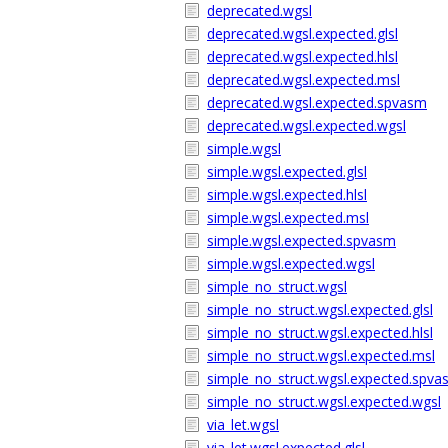
deprecated.wgsl
deprecated.wgsl.expected.glsl
deprecated.wgsl.expected.hlsl
deprecated.wgsl.expected.msl
deprecated.wgsl.expected.spvasm
deprecated.wgsl.expected.wgsl
simple.wgsl
simple.wgsl.expected.glsl
simple.wgsl.expected.hlsl
simple.wgsl.expected.msl
simple.wgsl.expected.spvasm
simple.wgsl.expected.wgsl
simple_no_struct.wgsl
simple_no_struct.wgsl.expected.glsl
simple_no_struct.wgsl.expected.hlsl
simple_no_struct.wgsl.expected.msl
simple_no_struct.wgsl.expected.spv
simple_no_struct.wgsl.expected.wgsl
via_let.wgsl
via_let.wgsl.expected.glsl