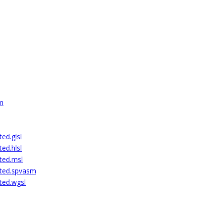
sm
ed.glsl
ed.hlsl
ted.msl
cted.spvasm
ted.wgsl