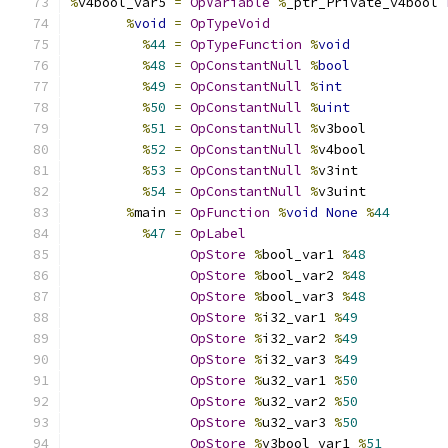
%
v4bool_var5 
=
OpVariable
%
_ptr_Private_v4bool 
%
void
=
OpTypeVoid
%
44
=
OpTypeFunction
%
void
%
48
=
OpConstantNull
%
bool
%
49
=
OpConstantNull
%
int
%
50
=
OpConstantNull
%
uint
%
51
=
OpConstantNull
%
v3bool
%
52
=
OpConstantNull
%
v4bool
%
53
=
OpConstantNull
%
v3int
%
54
=
OpConstantNull
%
v3uint
%
main 
=
OpFunction
%
void
None
%
44
%
47
=
OpLabel
OpStore
%
bool_var1 
%
48
OpStore
%
bool_var2 
%
48
OpStore
%
bool_var3 
%
48
OpStore
%
i32_var1 
%
49
OpStore
%
i32_var2 
%
49
OpStore
%
i32_var3 
%
49
OpStore
%
u32_var1 
%
50
OpStore
%
u32_var2 
%
50
OpStore
%
u32_var3 
%
50
OpStore
%
v3bool_var1 
%
51