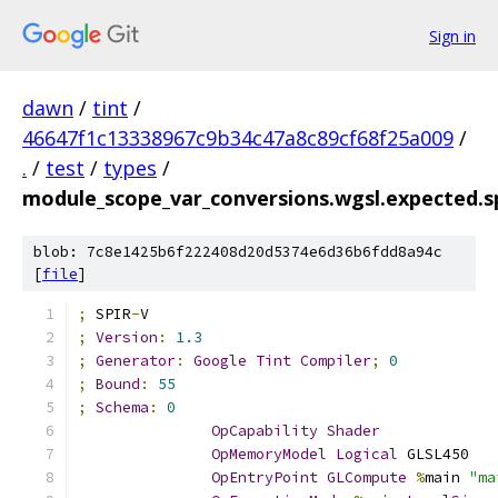
Sign in
dawn
/
tint
/
46647f1c13338967c9b34c47a8c89cf68f25a009
/
.
/
test
/
types
/
module_scope_var_conversions.wgsl.expected.
blob: 7c8e1425b6f222408d20d5374e6d36b6fdd8a94c
[
file
]
;
 SPIR
-
V
;
Version
:
1.3
;
Generator
:
Google
Tint
Compiler
;
0
;
Bound
:
55
;
Schema
:
0
OpCapability
Shader
OpMemoryModel
Logical
 GLSL450
OpEntryPoint
GLCompute
%
main 
"ma