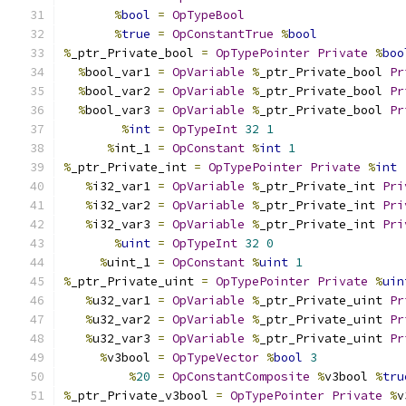
%
bool
=
OpTypeBool
%
true
=
OpConstantTrue
%
bool
%
_ptr_Private_bool 
=
OpTypePointer
Private
%
boo
%
bool_var1 
=
OpVariable
%
_ptr_Private_bool 
Pr
%
bool_var2 
=
OpVariable
%
_ptr_Private_bool 
Pr
%
bool_var3 
=
OpVariable
%
_ptr_Private_bool 
Pr
%
int
=
OpTypeInt
32
1
%
int_1 
=
OpConstant
%
int
1
%
_ptr_Private_int 
=
OpTypePointer
Private
%
int
%
i32_var1 
=
OpVariable
%
_ptr_Private_int 
Pri
%
i32_var2 
=
OpVariable
%
_ptr_Private_int 
Pri
%
i32_var3 
=
OpVariable
%
_ptr_Private_int 
Pri
%
uint
=
OpTypeInt
32
0
%
uint_1 
=
OpConstant
%
uint
1
%
_ptr_Private_uint 
=
OpTypePointer
Private
%
uin
%
u32_var1 
=
OpVariable
%
_ptr_Private_uint 
Pr
%
u32_var2 
=
OpVariable
%
_ptr_Private_uint 
Pr
%
u32_var3 
=
OpVariable
%
_ptr_Private_uint 
Pr
%
v3bool 
=
OpTypeVector
%
bool
3
%
20
=
OpConstantComposite
%
v3bool 
%
tru
%
_ptr_Private_v3bool 
=
OpTypePointer
Private
%
v