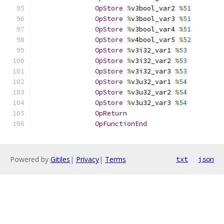
OpStore
%
v3bool_var2 
%
51
OpStore
%
v3bool_var3 
%
51
OpStore
%
v3bool_var4 
%
51
OpStore
%
v4bool_var5 
%
52
OpStore
%
v3i32_var1 
%
53
OpStore
%
v3i32_var2 
%
53
OpStore
%
v3i32_var3 
%
53
OpStore
%
v3u32_var1 
%
54
OpStore
%
v3u32_var2 
%
54
OpStore
%
v3u32_var3 
%
54
OpReturn
OpFunctionEnd
Powered by
Gitiles
|
Privacy
|
Terms
txt
json