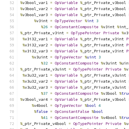
%
v3bool_var1 
=
OpVariable
%
_ptr_Private_v3bool 
%
v3bool_var2 
=
OpVariable
%
_ptr_Private_v3bool 
%
v3bool_var3 
=
OpVariable
%
_ptr_Private_v3bool 
%
v3int 
=
OpTypeVector
%
int
3
%
26
=
OpConstantComposite
%
v3int 
%
int_
%
_ptr_Private_v3int 
=
OpTypePointer
Private
%
v3
%
v3i32_var1 
=
OpVariable
%
_ptr_Private_v3int 
P
%
v3i32_var2 
=
OpVariable
%
_ptr_Private_v3int 
P
%
v3i32_var3 
=
OpVariable
%
_ptr_Private_v3int 
P
%
v3uint 
=
OpTypeVector
%
uint
3
%
32
=
OpConstantComposite
%
v3uint 
%
uin
%
_ptr_Private_v3uint 
=
OpTypePointer
Private
%
v
%
v3u32_var1 
=
OpVariable
%
_ptr_Private_v3uint 
%
v3u32_var2 
=
OpVariable
%
_ptr_Private_v3uint 
%
v3u32_var3 
=
OpVariable
%
_ptr_Private_v3uint 
%
37
=
OpConstantComposite
%
v3bool 
%
tru
%
v3bool_var4 
=
OpVariable
%
_ptr_Private_v3bool 
%
v4bool 
=
OpTypeVector
%
bool
4
%
false
=
OpConstantFalse
%
bool
%
41
=
OpConstantComposite
%
v4bool 
%
tru
%
_ptr_Private_v4bool 
=
OpTypePointer
Private
%
v