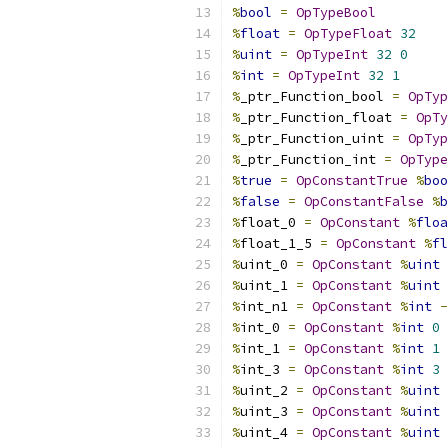
%
bool
=
OpTypeBool
%
float
=
OpTypeFloat
32
%
uint
=
OpTypeInt
32
0
%
int
=
OpTypeInt
32
1
%
_ptr_Function_bool 
=
OpTyp
%
_ptr_Function_float 
=
OpTy
%
_ptr_Function_uint 
=
OpTyp
%
_ptr_Function_int 
=
OpType
%
true
=
OpConstantTrue
%
boo
%
false
=
OpConstantFalse
%
b
%
float_0 
=
OpConstant
%
floa
%
float_1_5 
=
OpConstant
%
fl
%
uint_0 
=
OpConstant
%
uint
%
uint_1 
=
OpConstant
%
uint
%
int_n1 
=
OpConstant
%
int
-
%
int_0 
=
OpConstant
%
int
0
%
int_1 
=
OpConstant
%
int
1
%
int_3 
=
OpConstant
%
int
3
%
uint_2 
=
OpConstant
%
uint
%
uint_3 
=
OpConstant
%
uint
%
uint_4 
=
OpConstant
%
uint