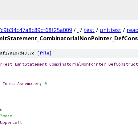
7c9b34c47a8c89cf68f25a009
/
.
/
test
/
unittest
/
rea
mitStatement_CombinatorialNonPointer_DefCons
af17a107de357d [
file
]
rTest_EmitStatement_CombinatorialNonPointer_DefConstruct
 
Tools
Assembler
;
0
e
"main"
UpperLeft