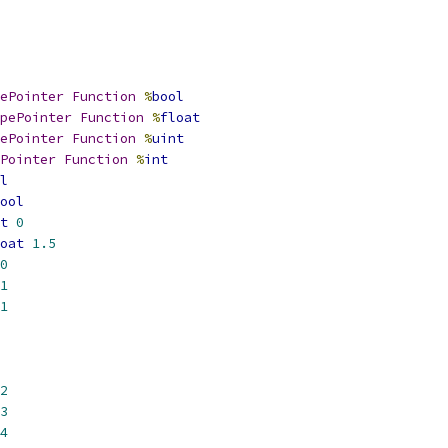
ePointer
Function
%
bool
pePointer
Function
%
float
ePointer
Function
%
uint
Pointer
Function
%
int
l
ool
t
0
oat
1.5
0
1
1
2
3
4