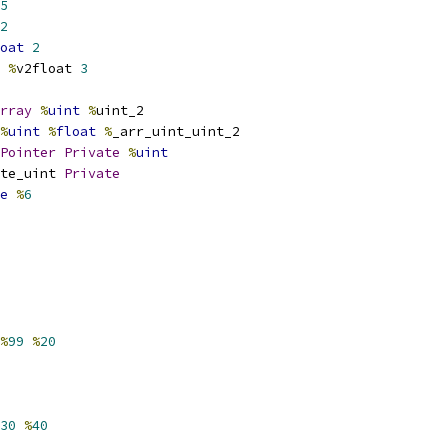
5
2
oat
2
%
v2float 
3
rray
%
uint
%
uint_2
%
uint
%
float
%
_arr_uint_uint_2
Pointer
Private
%
uint
te_uint 
Private
e
%
6
%
99
%
20
30
%
40