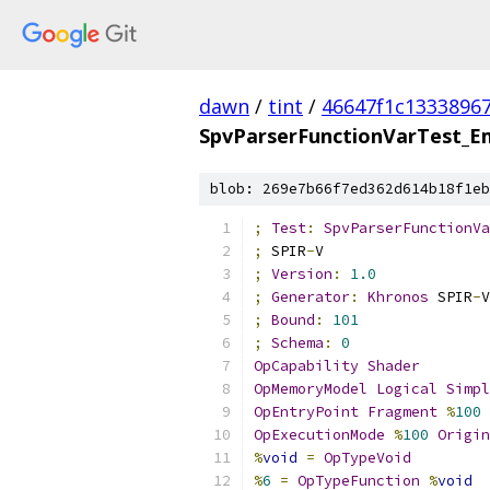
dawn
/
tint
/
46647f1c1333896
SpvParserFunctionVarTest_E
blob: 269e7b66f7ed362d614b18f1eb
;
Test
:
SpvParserFunctionVa
;
 SPIR
-
V
;
Version
:
1.0
;
Generator
:
Khronos
 SPIR
-
V
;
Bound
:
101
;
Schema
:
0
OpCapability
Shader
OpMemoryModel
Logical
Simpl
OpEntryPoint
Fragment
%
100
OpExecutionMode
%
100
Origin
%
void
=
OpTypeVoid
%
6
=
OpTypeFunction
%
void