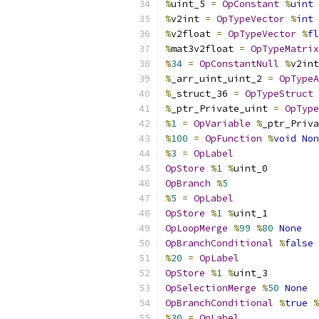
%
uint_5 
=
OpConstant
%
uint
%
v2int 
=
OpTypeVector
%
int
%
v2float 
=
OpTypeVector
%
fl
%
mat3v2float 
=
OpTypeMatrix
%
34
=
OpConstantNull
%
v2int
%
_arr_uint_uint_2 
=
OpTypeA
%
_struct_36 
=
OpTypeStruct
%
_ptr_Private_uint 
=
OpType
%
1
=
OpVariable
%
_ptr_Priva
%
100
=
OpFunction
%
void
Non
%
3
=
OpLabel
OpStore
%
1
%
uint_0
OpBranch
%
5
%
5
=
OpLabel
OpStore
%
1
%
uint_1
OpLoopMerge
%
99
%
80
None
OpBranchConditional
%
false
%
20
=
OpLabel
OpStore
%
1
%
uint_3
OpSelectionMerge
%
50
None
OpBranchConditional
%
true
%
%
30
=
OpLabel