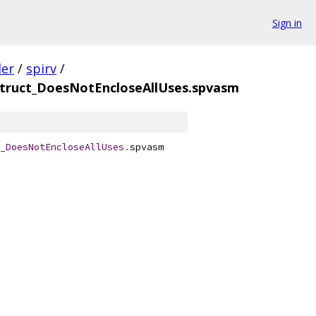
Sign in
der
/
spirv
/
truct_DoesNotEncloseAllUses.spvasm
_DoesNotEncloseAllUses
.
spvasm