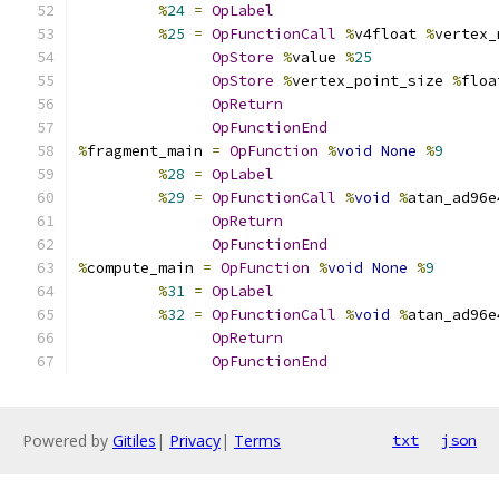
%
24
=
OpLabel
%
25
=
OpFunctionCall
%
v4float 
%
vertex_
OpStore
%
value 
%
25
OpStore
%
vertex_point_size 
%
floa
OpReturn
OpFunctionEnd
%
fragment_main 
=
OpFunction
%
void
None
%
9
%
28
=
OpLabel
%
29
=
OpFunctionCall
%
void
%
atan_ad96e
OpReturn
OpFunctionEnd
%
compute_main 
=
OpFunction
%
void
None
%
9
%
31
=
OpLabel
%
32
=
OpFunctionCall
%
void
%
atan_ad96e
OpReturn
OpFunctionEnd
Powered by
Gitiles
|
Privacy
|
Terms
txt
json