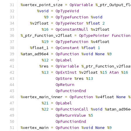
%
vertex_point_size 
=
OpVariable
%
_ptr_Output_fl
%
void
=
OpTypeVoid
%
9
=
OpTypeFunction
%
void
%
v2float 
=
OpTypeVector
%
float
2
%
16
=
OpConstantNull
%
v2float
%
_ptr_Function_v2float 
=
OpTypePointer
Function
%
19
=
OpTypeFunction
%
v4float
%
float_1 
=
OpConstant
%
float
1
%
atan_ad96e4 
=
OpFunction
%
void
None
%
9
%
12
=
OpLabel
%
res 
=
OpVariable
%
_ptr_Function_v2floa
%
13
=
OpExtInst
%
v2float 
%
15
Atan
%
16
OpStore
%
res 
%
13
OpReturn
OpFunctionEnd
%
vertex_main_inner 
=
OpFunction
%
v4float 
None
%
%
21
=
OpLabel
%
22
=
OpFunctionCall
%
void
%
atan_ad96e
OpReturnValue
%
5
OpFunctionEnd
%
vertex_main 
=
OpFunction
%
void
None
%
9