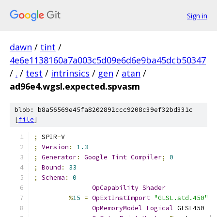
Sign in
dawn
/
tint
/
4e6e1138160a7a003c5d09e6d6e9ba45dcb50347
/
.
/
test
/
intrinsics
/
gen
/
atan
/
ad96e4.wgsl.expected.spvasm
blob: b8a56569e45fa8202892ccc9208c39ef32bd331c
[
file
]
;
 SPIR
-
V
;
Version
:
1.3
;
Generator
:
Google
Tint
Compiler
;
0
;
Bound
:
33
;
Schema
:
0
OpCapability
Shader
%
15
=
OpExtInstImport
"GLSL.std.450"
OpMemoryModel
Logical
 GLSL450