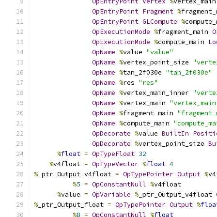
OpEntryPoint
Vertex
%
vertex_main
OpEntryPoint
Fragment
%
fragment_
OpEntryPoint
GLCompute
%
compute_
OpExecutionMode
%
fragment_main 
O
OpExecutionMode
%
compute_main 
Lo
OpName
%
value 
"value"
OpName
%
vertex_point_size 
"verte
OpName
%
tan_2f030e 
"tan_2f030e"
OpName
%
res 
"res"
OpName
%
vertex_main_inner 
"verte
OpName
%
vertex_main 
"vertex_main
OpName
%
fragment_main 
"fragment_
OpName
%
compute_main 
"compute_ma
OpDecorate
%
value 
BuiltIn
Positi
OpDecorate
%
vertex_point_size 
Bu
%
float
=
OpTypeFloat
32
%
v4float 
=
OpTypeVector
%
float
4
%
_ptr_Output_v4float 
=
OpTypePointer
Output
%
v4
%
5
=
OpConstantNull
%
v4float
%
value 
=
OpVariable
%
_ptr_Output_v4float 
%
_ptr_Output_float 
=
OpTypePointer
Output
%
floa
%
8
=
OpConstantNull
%
float