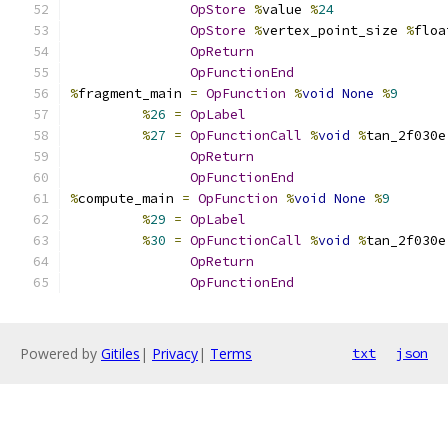
OpStore
%
value 
%
24
OpStore
%
vertex_point_size 
%
floa
OpReturn
OpFunctionEnd
%
fragment_main 
=
OpFunction
%
void
None
%
9
%
26
=
OpLabel
%
27
=
OpFunctionCall
%
void
%
tan_2f030e
OpReturn
OpFunctionEnd
%
compute_main 
=
OpFunction
%
void
None
%
9
%
29
=
OpLabel
%
30
=
OpFunctionCall
%
void
%
tan_2f030e
OpReturn
OpFunctionEnd
Powered by
Gitiles
|
Privacy
|
Terms
txt
json