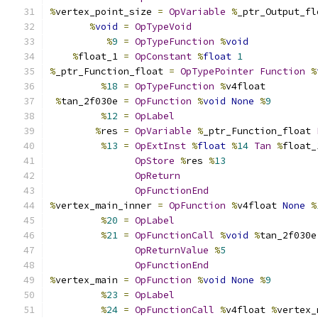
%
vertex_point_size 
=
OpVariable
%
_ptr_Output_fl
%
void
=
OpTypeVoid
%
9
=
OpTypeFunction
%
void
%
float_1 
=
OpConstant
%
float
1
%
_ptr_Function_float 
=
OpTypePointer
Function
%
%
18
=
OpTypeFunction
%
v4float
%
tan_2f030e 
=
OpFunction
%
void
None
%
9
%
12
=
OpLabel
%
res 
=
OpVariable
%
_ptr_Function_float 
%
13
=
OpExtInst
%
float
%
14
Tan
%
float_
OpStore
%
res 
%
13
OpReturn
OpFunctionEnd
%
vertex_main_inner 
=
OpFunction
%
v4float 
None
%
%
20
=
OpLabel
%
21
=
OpFunctionCall
%
void
%
tan_2f030e
OpReturnValue
%
5
OpFunctionEnd
%
vertex_main 
=
OpFunction
%
void
None
%
9
%
23
=
OpLabel
%
24
=
OpFunctionCall
%
v4float 
%
vertex_