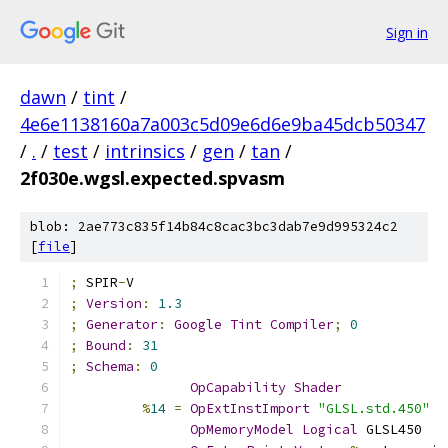
Sign in
dawn
/
tint
/
4e6e1138160a7a003c5d09e6d6e9ba45dcb50347
/
.
/
test
/
intrinsics
/
gen
/
tan
/
2f030e.wgsl.expected.spvasm
blob: 2ae773c835f14b84c8cac3bc3dab7e9d995324c2
[
file
]
;
 SPIR
-
V
;
Version
:
1.3
;
Generator
:
Google
Tint
Compiler
;
0
;
Bound
:
31
;
Schema
:
0
OpCapability
Shader
%
14
=
OpExtInstImport
"GLSL.std.450"
OpMemoryModel
Logical
 GLSL450