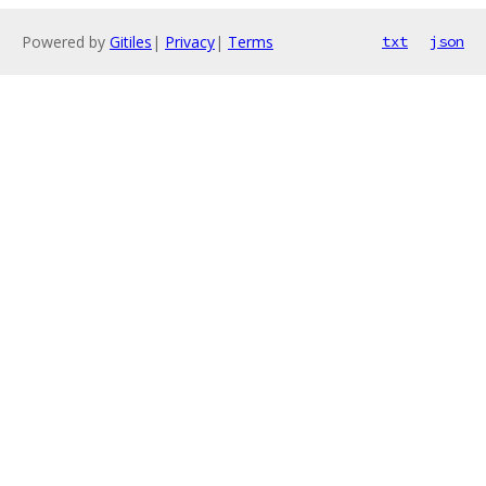
Powered by
Gitiles
|
Privacy
|
Terms
txt
json