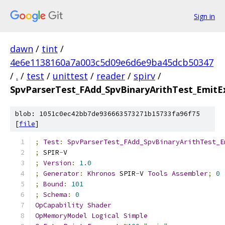
Sign in
dawn
/
tint
/
4e6e1138160a7a003c5d09e6d6e9ba45dcb50347
/
.
/
test
/
unittest
/
reader
/
spirv
/
SpvParserTest_FAdd_SpvBinaryArithTest_EmitE
blob: 1051c0ec42bb7de936663573271b15733fa96f75
[
file
]
;
Test
:
SpvParserTest_FAdd_SpvBinaryArithTest_E
;
 SPIR
-
V
;
Version
:
1.0
;
Generator
:
Khronos
 SPIR
-
V 
Tools
Assembler
;
0
;
Bound
:
101
;
Schema
:
0
OpCapability
Shader
OpMemoryModel
Logical
Simple