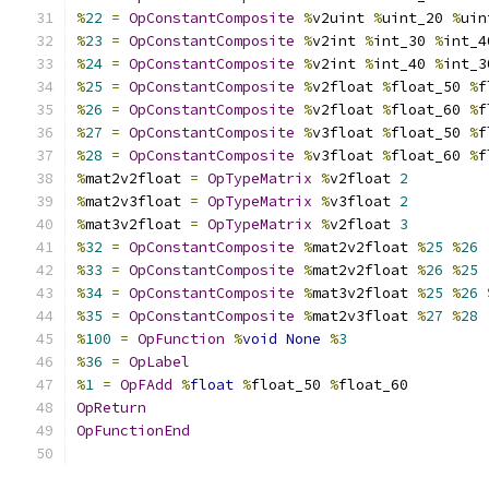
%
22
=
OpConstantComposite
%
v2uint 
%
uint_20 
%
uin
%
23
=
OpConstantComposite
%
v2int 
%
int_30 
%
int_4
%
24
=
OpConstantComposite
%
v2int 
%
int_40 
%
int_3
%
25
=
OpConstantComposite
%
v2float 
%
float_50 
%
f
%
26
=
OpConstantComposite
%
v2float 
%
float_60 
%
f
%
27
=
OpConstantComposite
%
v3float 
%
float_50 
%
f
%
28
=
OpConstantComposite
%
v3float 
%
float_60 
%
f
%
mat2v2float 
=
OpTypeMatrix
%
v2float 
2
%
mat2v3float 
=
OpTypeMatrix
%
v3float 
2
%
mat3v2float 
=
OpTypeMatrix
%
v2float 
3
%
32
=
OpConstantComposite
%
mat2v2float 
%
25
%
26
%
33
=
OpConstantComposite
%
mat2v2float 
%
26
%
25
%
34
=
OpConstantComposite
%
mat3v2float 
%
25
%
26
%
35
=
OpConstantComposite
%
mat2v3float 
%
27
%
28
%
100
=
OpFunction
%
void
None
%
3
%
36
=
OpLabel
%
1
=
OpFAdd
%
float
%
float_50 
%
float_60
OpReturn
OpFunctionEnd