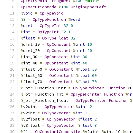
OpEntryPoint
Fragment
%
100
"main"
OpExecutionMode
%
100
OriginUpperLeft
%
void
=
OpTypeVoid
%
3
=
OpTypeFunction
%
void
%
uint
=
OpTypeInt
32
0
%
int
=
OpTypeInt
32
1
%
float
=
OpTypeFloat
32
%
uint_10 
=
OpConstant
%
uint
10
%
uint_20 
=
OpConstant
%
uint
20
%
int_30 
=
OpConstant
%
int
30
%
int_40 
=
OpConstant
%
int
40
%
float_50 
=
OpConstant
%
float
50
%
float_60 
=
OpConstant
%
float
60
%
float_70 
=
OpConstant
%
float
70
%
_ptr_Function_uint 
=
OpTypePointer
Function
%
u
%
_ptr_Function_int 
=
OpTypePointer
Function
%
in
%
_ptr_Function_float 
=
OpTypePointer
Function
%
%
v2uint 
=
OpTypeVector
%
uint
2
%
v2int 
=
OpTypeVector
%
int
2
%
v2float 
=
OpTypeVector
%
float
2
%
v3float 
=
OpTypeVector
%
float
3
%
21
=
OpConstantComposite
%
v2uint 
%
uint_10 
%
uin