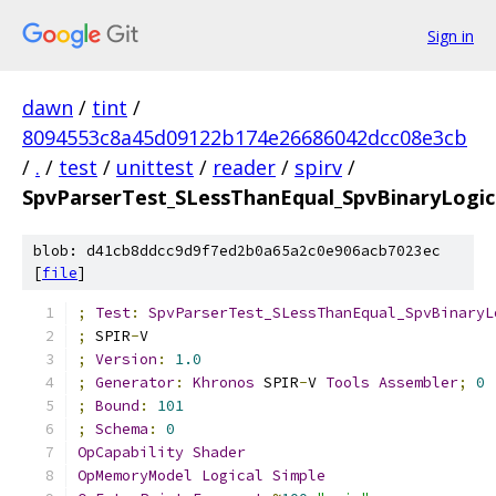
Sign in
dawn
/
tint
/
8094553c8a45d09122b174e26686042dcc08e3cb
/
.
/
test
/
unittest
/
reader
/
spirv
/
SpvParserTest_SLessThanEqual_SpvBinaryLogic
blob: d41cb8ddcc9d9f7ed2b0a65a2c0e906acb7023ec
[
file
]
;
Test
:
SpvParserTest_SLessThanEqual_SpvBinaryL
;
 SPIR
-
V
;
Version
:
1.0
;
Generator
:
Khronos
 SPIR
-
V 
Tools
Assembler
;
0
;
Bound
:
101
;
Schema
:
0
OpCapability
Shader
OpMemoryModel
Logical
Simple