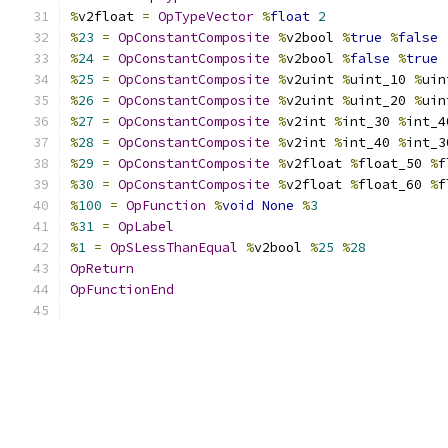
%
v2float 
=
OpTypeVector
%
float
2
%
23
=
OpConstantComposite
%
v2bool 
%
true
%
false
%
24
=
OpConstantComposite
%
v2bool 
%
false
%
true
%
25
=
OpConstantComposite
%
v2uint 
%
uint_10 
%
uin
%
26
=
OpConstantComposite
%
v2uint 
%
uint_20 
%
uin
%
27
=
OpConstantComposite
%
v2int 
%
int_30 
%
int_4
%
28
=
OpConstantComposite
%
v2int 
%
int_40 
%
int_3
%
29
=
OpConstantComposite
%
v2float 
%
float_50 
%
f
%
30
=
OpConstantComposite
%
v2float 
%
float_60 
%
f
%
100
=
OpFunction
%
void
None
%
3
%
31
=
OpLabel
%
1
=
OpSLessThanEqual
%
v2bool 
%
25
%
28
OpReturn
OpFunctionEnd