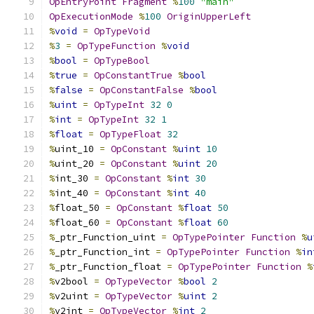
OpEntryPoint
Fragment
%
100
"main"
OpExecutionMode
%
100
OriginUpperLeft
%
void
=
OpTypeVoid
%
3
=
OpTypeFunction
%
void
%
bool
=
OpTypeBool
%
true
=
OpConstantTrue
%
bool
%
false
=
OpConstantFalse
%
bool
%
uint
=
OpTypeInt
32
0
%
int
=
OpTypeInt
32
1
%
float
=
OpTypeFloat
32
%
uint_10 
=
OpConstant
%
uint
10
%
uint_20 
=
OpConstant
%
uint
20
%
int_30 
=
OpConstant
%
int
30
%
int_40 
=
OpConstant
%
int
40
%
float_50 
=
OpConstant
%
float
50
%
float_60 
=
OpConstant
%
float
60
%
_ptr_Function_uint 
=
OpTypePointer
Function
%
u
%
_ptr_Function_int 
=
OpTypePointer
Function
%
in
%
_ptr_Function_float 
=
OpTypePointer
Function
%
%
v2bool 
=
OpTypeVector
%
bool
2
%
v2uint 
=
OpTypeVector
%
uint
2
%
v2int 
=
OpTypeVector
%
int
2