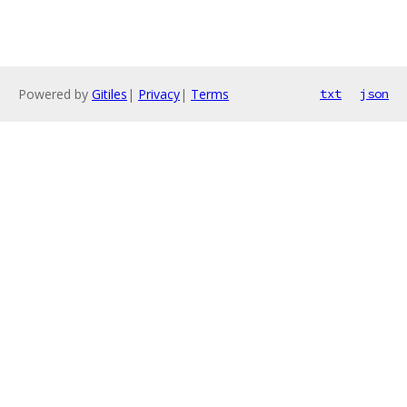
Powered by
Gitiles
|
Privacy
|
Terms
txt
json