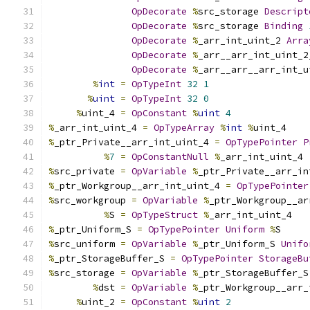
OpDecorate
%
src_storage 
Descript
OpDecorate
%
src_storage 
Binding
OpDecorate
%
_arr_int_uint_2 
Arra
OpDecorate
%
_arr__arr_int_uint_2
OpDecorate
%
_arr__arr__arr_int_u
%
int
=
OpTypeInt
32
1
%
uint
=
OpTypeInt
32
0
%
uint_4 
=
OpConstant
%
uint
4
%
_arr_int_uint_4 
=
OpTypeArray
%
int
%
uint_4
%
_ptr_Private__arr_int_uint_4 
=
OpTypePointer
P
%
7
=
OpConstantNull
%
_arr_int_uint_4
%
src_private 
=
OpVariable
%
_ptr_Private__arr_in
%
_ptr_Workgroup__arr_int_uint_4 
=
OpTypePointer
%
src_workgroup 
=
OpVariable
%
_ptr_Workgroup__ar
%
S 
=
OpTypeStruct
%
_arr_int_uint_4
%
_ptr_Uniform_S 
=
OpTypePointer
Uniform
%
S
%
src_uniform 
=
OpVariable
%
_ptr_Uniform_S 
Unifo
%
_ptr_StorageBuffer_S 
=
OpTypePointer
StorageBu
%
src_storage 
=
OpVariable
%
_ptr_StorageBuffer_S
%
dst 
=
OpVariable
%
_ptr_Workgroup__arr_
%
uint_2 
=
OpConstant
%
uint
2