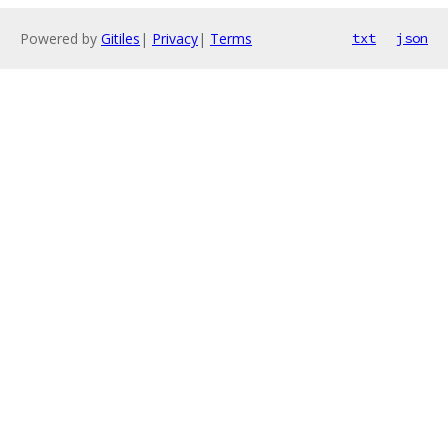
Powered by
Gitiles
|
Privacy
|
Terms
txt
json