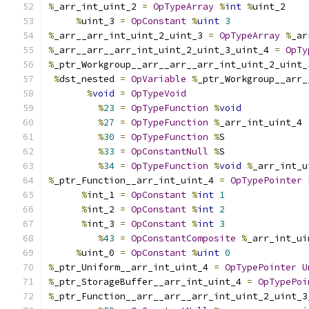
%
_arr_int_uint_2 
=
OpTypeArray
%
int
%
uint_2
%
uint_3 
=
OpConstant
%
uint
3
%
_arr__arr_int_uint_2_uint_3 
=
OpTypeArray
%
_ar
%
_arr__arr__arr_int_uint_2_uint_3_uint_4 
=
OpTy
%
_ptr_Workgroup__arr__arr__arr_int_uint_2_uint_
%
dst_nested 
=
OpVariable
%
_ptr_Workgroup__arr_
%
void
=
OpTypeVoid
%
23
=
OpTypeFunction
%
void
%
27
=
OpTypeFunction
%
_arr_int_uint_4
%
30
=
OpTypeFunction
%
S
%
33
=
OpConstantNull
%
S
%
34
=
OpTypeFunction
%
void
%
_arr_int_u
%
_ptr_Function__arr_int_uint_4 
=
OpTypePointer
%
int_1 
=
OpConstant
%
int
1
%
int_2 
=
OpConstant
%
int
2
%
int_3 
=
OpConstant
%
int
3
%
43
=
OpConstantComposite
%
_arr_int_ui
%
uint_0 
=
OpConstant
%
uint
0
%
_ptr_Uniform__arr_int_uint_4 
=
OpTypePointer
U
%
_ptr_StorageBuffer__arr_int_uint_4 
=
OpTypePoi
%
_ptr_Function__arr__arr__arr_int_uint_2_uint_3