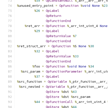
%
59
=
OpConstantNull
%
_arr__arr__arr_i
%
unused_entry_point 
=
OpFunction
%
void
None
%
23
%
26
=
OpLabel
OpReturn
OpFunctionEnd
%
ret_arr 
=
OpFunction
%
_arr_int_uint_4 
None
%
29
=
OpLabel
OpReturnValue
%
7
OpFunctionEnd
%
ret_struct_arr 
=
OpFunction
%
S 
None
%
30
%
32
=
OpLabel
OpReturnValue
%
33
OpFunctionEnd
%
foo 
=
OpFunction
%
void
None
%
34
%
src_param 
=
OpFunctionParameter
%
_arr_int_ui
%
37
=
OpLabel
%
src_function 
=
OpVariable
%
_ptr_Function__arr_
%
src_nested 
=
OpVariable
%
_ptr_Function__arr__
OpStore
%
dst 
%
43
OpStore
%
dst 
%
src_param
%
44
=
OpFunctionCall
%
_arr_int_uint_4 
OpStore
%
dst 
%
44