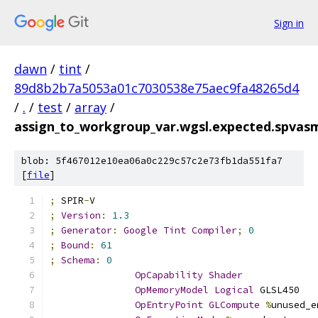
Sign in
dawn
/
tint
/
89d8b2b7a5053a01c7030538e75aec9fa48265d4
/
.
/
test
/
array
/
assign_to_workgroup_var.wgsl.expected.spvas
blob: 5f467012e10ea06a0c229c57c2e73fb1da551fa7
[
file
]
;
 SPIR
-
V
;
Version
:
1.3
;
Generator
:
Google
Tint
Compiler
;
0
;
Bound
:
61
;
Schema
:
0
OpCapability
Shader
OpMemoryModel
Logical
 GLSL450
OpEntryPoint
GLCompute
%
unused_e