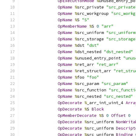
OpExecutionMode
%
unused_entry_po
OpName
%
src_private 
"src_private
OpName
%
src_workgroup 
"src_workg
OpName
%
S 
"S"
OpMemberName
%
S 
0
"arr"
OpName
%
src_uniform 
"src_uniform
OpName
%
src_storage 
"src_storage
OpName
%
dst 
"dst"
OpName
%
dst_nested 
"dst_nested"
OpName
%
unused_entry_point 
"unus
OpName
%
ret_arr 
"ret_arr"
OpName
%
ret_struct_arr 
"ret_stru
OpName
%
foo 
"foo"
OpName
%
src_param 
"src_param"
OpName
%
src_function 
"src_functi
OpName
%
src_nested 
"src_nested"
OpDecorate
%
_arr_int_uint_4 
Arra
OpDecorate
%
S 
Block
OpMemberDecorate
%
S 
0
Offset
0
OpDecorate
%
src_uniform 
NonWrita
OpDecorate
%
src_uniform 
Descript
OpDecorate
%
src_uniform 
Binding