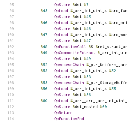
OpStore
%
dst 
%
7
%
45
=
OpLoad
%
_arr_int_uint_4 
%
src_fun
OpStore
%
dst 
%
45
%
46
=
OpLoad
%
_arr_int_uint_4 
%
src_pri
OpStore
%
dst 
%
46
%
47
=
OpLoad
%
_arr_int_uint_4 
%
src_wor
OpStore
%
dst 
%
47
%
48
=
OpFunctionCall
%
S 
%
ret_struct_ar
%
49
=
OpCompositeExtract
%
_arr_int_uin
OpStore
%
dst 
%
49
%
52
=
OpAccessChain
%
_ptr_Uniform__arr
%
53
=
OpLoad
%
_arr_int_uint_4 
%
52
OpStore
%
dst 
%
53
%
55
=
OpAccessChain
%
_ptr_StorageBuffe
%
56
=
OpLoad
%
_arr_int_uint_4 
%
55
OpStore
%
dst 
%
56
%
60
=
OpLoad
%
_arr__arr__arr_int_uint_
OpStore
%
dst_nested 
%
60
OpReturn
OpFunctionEnd