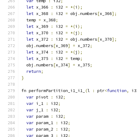
var
 temp 
:
 i32
;
let
 x_366 
:
 i32 
=
*(
i
);
let
 x_368 
:
 i32 
=
 obj
.
numbers
[
x_366
];
  temp 
=
 x_368
;
let
 x_369 
:
 i32 
=
*(
i
);
let
 x_370 
:
 i32 
=
*(
j
);
let
 x_372 
:
 i32 
=
 obj
.
numbers
[
x_370
];
  obj
.
numbers
[
x_369
]
=
 x_372
;
let
 x_374 
:
 i32 
=
*(
j
);
let
 x_375 
:
 i32 
=
 temp
;
  obj
.
numbers
[
x_374
]
=
 x_375
;
return
;
}
fn performPartition_i1_i1_
(
l 
:
 ptr
<
function
,
 i3
var
 pivot 
:
 i32
;
var
 i_1 
:
 i32
;
var
 j_1 
:
 i32
;
var
 param 
:
 i32
;
var
 param_1 
:
 i32
;
var
 param_2 
:
 i32
;
var
 param_3 
:
 i32
;