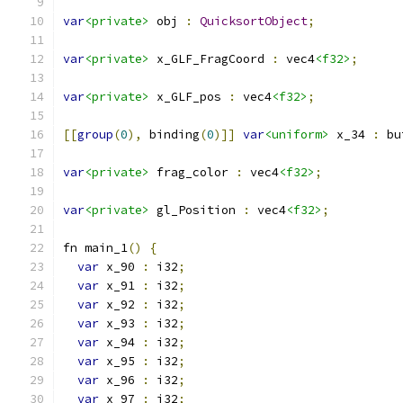
var
<private>
 obj 
:
QuicksortObject
;
var
<private>
 x_GLF_FragCoord 
:
 vec4
<f32>
;
var
<private>
 x_GLF_pos 
:
 vec4
<f32>
;
[[
group
(
0
),
 binding
(
0
)]]
var
<uniform>
 x_34 
:
 bu
var
<private>
 frag_color 
:
 vec4
<f32>
;
var
<private>
 gl_Position 
:
 vec4
<f32>
;
fn main_1
()
{
var
 x_90 
:
 i32
;
var
 x_91 
:
 i32
;
var
 x_92 
:
 i32
;
var
 x_93 
:
 i32
;
var
 x_94 
:
 i32
;
var
 x_95 
:
 i32
;
var
 x_96 
:
 i32
;
var
 x_97 
:
 i32
;