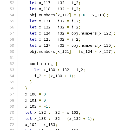
let
 x_117 
:
 i32 
=
 i_2
;
let
 x_118 
:
 i32 
=
 i_2
;
    obj
.
numbers
[
x_117
]
=
(
10
-
 x_118
);
let
 x_121 
:
 i32 
=
 i_2
;
let
 x_122 
:
 i32 
=
 i_2
;
let
 x_124 
:
 i32 
=
 obj
.
numbers
[
x_122
];
let
 x_125 
:
 i32 
=
 i_2
;
let
 x_127 
:
 i32 
=
 obj
.
numbers
[
x_125
];
    obj
.
numbers
[
x_121
]
=
(
x_124 
*
 x_127
);
    continuing 
{
let
 x_130 
:
 i32 
=
 i_2
;
      i_2 
=
(
x_130 
+
1
);
}
}
  x_100 
=
0
;
  x_101 
=
9
;
  x_102 
=
-
1
;
let
 x_132 
:
 i32 
=
 x_102
;
let
 x_133 
:
 i32 
=
(
x_132 
+
1
);
  x_102 
=
 x_133
;