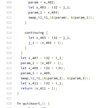
      param 
=
 x_402
;
let
 x_403 
:
 i32 
=
 j_1
;
      param_1 
=
 x_403
;
      swap_i1_i1_
(&(
param
),
&(
param_1
));
}
    continuing 
{
let
 x_405 
:
 i32 
=
 j_1
;
      j_1 
=
(
x_405 
+
1
);
}
}
let
 x_407 
:
 i32 
=
 i_1
;
  param_2 
=
(
x_407 
+
1
);
let
 x_409 
:
 i32 
=
*(
h
);
  param_3 
=
 x_409
;
  swap_i1_i1_
(&(
param_2
),
&(
param_3
));
let
 x_411 
:
 i32 
=
 i_1
;
return
(
x_411 
+
1
);
}
fn quicksort_
()
{