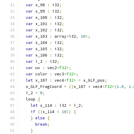
var
 x_98 
:
 i32
;
var
 x_99 
:
 i32
;
var
 x_100 
:
 i32
;
var
 x_101 
:
 i32
;
var
 x_102 
:
 i32
;
var
 x_103 
:
 array
<
i32
,
10
>;
var
 x_104 
:
 i32
;
var
 x_105 
:
 i32
;
var
 x_106 
:
 i32
;
var
 i_2 
:
 i32
;
var
 uv 
:
 vec2
<f32>
;
var
 color 
:
 vec3
<f32>
;
let
 x_107 
:
 vec4
<f32>
=
 x_GLF_pos
;
  x_GLF_FragCoord 
=
((
x_107 
+
 vec4
<f32>
(
1.0
,
1.
  i_2 
=
0
;
  loop 
{
let
 x_114 
:
 i32 
=
 i_2
;
if
((
x_114 
<
10
))
{
}
else
{
break
;
}