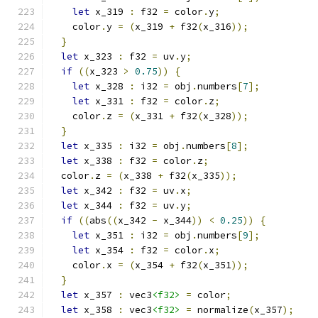
let
 x_319 
:
 f32 
=
 color
.
y
;
    color
.
y 
=
(
x_319 
+
 f32
(
x_316
));
}
let
 x_323 
:
 f32 
=
 uv
.
y
;
if
((
x_323 
>
0.75
))
{
let
 x_328 
:
 i32 
=
 obj
.
numbers
[
7
];
let
 x_331 
:
 f32 
=
 color
.
z
;
    color
.
z 
=
(
x_331 
+
 f32
(
x_328
));
}
let
 x_335 
:
 i32 
=
 obj
.
numbers
[
8
];
let
 x_338 
:
 f32 
=
 color
.
z
;
  color
.
z 
=
(
x_338 
+
 f32
(
x_335
));
let
 x_342 
:
 f32 
=
 uv
.
x
;
let
 x_344 
:
 f32 
=
 uv
.
y
;
if
((
abs
((
x_342 
-
 x_344
))
<
0.25
))
{
let
 x_351 
:
 i32 
=
 obj
.
numbers
[
9
];
let
 x_354 
:
 f32 
=
 color
.
x
;
    color
.
x 
=
(
x_354 
+
 f32
(
x_351
));
}
let
 x_357 
:
 vec3
<f32>
=
 color
;
let
 x_358 
:
 vec3
<f32>
=
 normalize
(
x_357
);