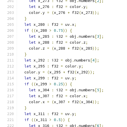
let
 x_273 
:
 i32 
=
 obj
.
numbers
[
2
];
let
 x_276 
:
 f32 
=
 color
.
y
;
    color
.
y 
=
(
x_276 
+
 f32
(
x_273
));
}
let
 x_280 
:
 f32 
=
 uv
.
x
;
if
((
x_280 
>
0.75
))
{
let
 x_285 
:
 i32 
=
 obj
.
numbers
[
3
];
let
 x_288 
:
 f32 
=
 color
.
z
;
    color
.
z 
=
(
x_288 
+
 f32
(
x_285
));
}
let
 x_292 
:
 i32 
=
 obj
.
numbers
[
4
];
let
 x_295 
:
 f32 
=
 color
.
y
;
  color
.
y 
=
(
x_295 
+
 f32
(
x_292
));
let
 x_299 
:
 f32 
=
 uv
.
y
;
if
((
x_299 
>
0.25
))
{
let
 x_304 
:
 i32 
=
 obj
.
numbers
[
5
];
let
 x_307 
:
 f32 
=
 color
.
x
;
    color
.
x 
=
(
x_307 
+
 f32
(
x_304
));
}
let
 x_311 
:
 f32 
=
 uv
.
y
;
if
((
x_311 
>
0.5
))
{
let
 x_316 
:
 i32 
=
 obj
.
numbers
[
6
];