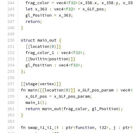
  frag_color 
=
 vec4
<f32>
(
x_358
.
x
,
 x_358
.
y
,
 x_35
let
 x_363 
:
 vec4
<f32>
=
 x_GLF_pos
;
  gl_Position 
=
 x_363
;
return
;
}
struct
 main_out 
{
[[
location
(
0
)]]
  frag_color_1 
:
 vec4
<f32>
;
[[
builtin
(
position
)]]
  gl_Position 
:
 vec4
<f32>
;
};
[[
stage
(
vertex
)]]
fn main
([[
location
(
0
)]]
 x_GLF_pos_param 
:
 vec4
<
  x_GLF_pos 
=
 x_GLF_pos_param
;
  main_1
();
return
 main_out
(
frag_color
,
 gl_Position
);
}
fn swap_i1_i1_
(
i 
:
 ptr
<
function
,
 i32
>,
 j 
:
 ptr
<