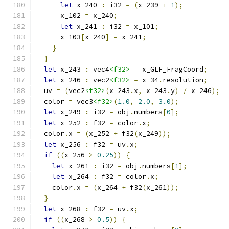
let
 x_240 
:
 i32 
=
(
x_239 
+
1
);
      x_102 
=
 x_240
;
let
 x_241 
:
 i32 
=
 x_101
;
      x_103
[
x_240
]
=
 x_241
;
}
}
let
 x_243 
:
 vec4
<f32>
=
 x_GLF_FragCoord
;
let
 x_246 
:
 vec2
<f32>
=
 x_34
.
resolution
;
  uv 
=
(
vec2
<f32>
(
x_243
.
x
,
 x_243
.
y
)
/
 x_246
);
  color 
=
 vec3
<f32>
(
1.0
,
2.0
,
3.0
);
let
 x_249 
:
 i32 
=
 obj
.
numbers
[
0
];
let
 x_252 
:
 f32 
=
 color
.
x
;
  color
.
x 
=
(
x_252 
+
 f32
(
x_249
));
let
 x_256 
:
 f32 
=
 uv
.
x
;
if
((
x_256 
>
0.25
))
{
let
 x_261 
:
 i32 
=
 obj
.
numbers
[
1
];
let
 x_264 
:
 f32 
=
 color
.
x
;
    color
.
x 
=
(
x_264 
+
 f32
(
x_261
));
}
let
 x_268 
:
 f32 
=
 uv
.
x
;
if
((
x_268 
>
0.5
))
{