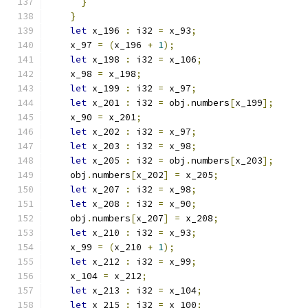
}
}
let
 x_196 
:
 i32 
=
 x_93
;
    x_97 
=
(
x_196 
+
1
);
let
 x_198 
:
 i32 
=
 x_106
;
    x_98 
=
 x_198
;
let
 x_199 
:
 i32 
=
 x_97
;
let
 x_201 
:
 i32 
=
 obj
.
numbers
[
x_199
];
    x_90 
=
 x_201
;
let
 x_202 
:
 i32 
=
 x_97
;
let
 x_203 
:
 i32 
=
 x_98
;
let
 x_205 
:
 i32 
=
 obj
.
numbers
[
x_203
];
    obj
.
numbers
[
x_202
]
=
 x_205
;
let
 x_207 
:
 i32 
=
 x_98
;
let
 x_208 
:
 i32 
=
 x_90
;
    obj
.
numbers
[
x_207
]
=
 x_208
;
let
 x_210 
:
 i32 
=
 x_93
;
    x_99 
=
(
x_210 
+
1
);
let
 x_212 
:
 i32 
=
 x_99
;
    x_104 
=
 x_212
;
let
 x_213 
:
 i32 
=
 x_104
;
let
 x_215 
:
 i32 
=
 x_100
;