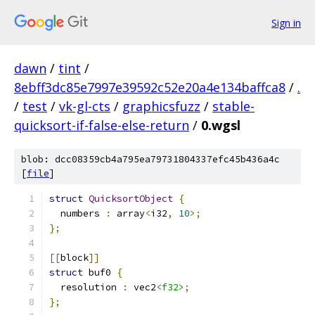
Sign in
dawn
/
tint
/
8ebff3dc85e7997e39592c52e20a4e134baffca8
/
.
/
test
/
vk-gl-cts
/
graphicsfuzz
/
stable-
quicksort-if-false-else-return
/
0.wgsl
blob: dcc08359cb4a795ea79731804337efc45b436a4c
[
file
]
struct
QuicksortObject
{
  numbers 
:
 array
<
i32
,
10
>;
};
[[
block
]]
struct
 buf0 
{
  resolution 
:
 vec2
<f32>
;
};