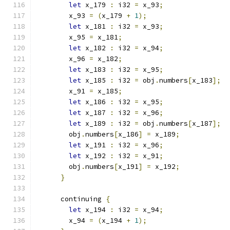
let
 x_179 
:
 i32 
=
 x_93
;
        x_93 
=
(
x_179 
+
1
);
let
 x_181 
:
 i32 
=
 x_93
;
        x_95 
=
 x_181
;
let
 x_182 
:
 i32 
=
 x_94
;
        x_96 
=
 x_182
;
let
 x_183 
:
 i32 
=
 x_95
;
let
 x_185 
:
 i32 
=
 obj
.
numbers
[
x_183
];
        x_91 
=
 x_185
;
let
 x_186 
:
 i32 
=
 x_95
;
let
 x_187 
:
 i32 
=
 x_96
;
let
 x_189 
:
 i32 
=
 obj
.
numbers
[
x_187
];
        obj
.
numbers
[
x_186
]
=
 x_189
;
let
 x_191 
:
 i32 
=
 x_96
;
let
 x_192 
:
 i32 
=
 x_91
;
        obj
.
numbers
[
x_191
]
=
 x_192
;
}
      continuing 
{
let
 x_194 
:
 i32 
=
 x_94
;
        x_94 
=
(
x_194 
+
1
);