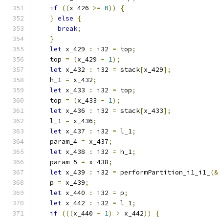
if
((
x_426 
>=
0
))
{
}
else
{
break
;
}
let
 x_429 
:
 i32 
=
 top
;
    top 
=
(
x_429 
-
1
);
let
 x_432 
:
 i32 
=
 stack
[
x_429
];
    h_1 
=
 x_432
;
let
 x_433 
:
 i32 
=
 top
;
    top 
=
(
x_433 
-
1
);
let
 x_436 
:
 i32 
=
 stack
[
x_433
];
    l_1 
=
 x_436
;
let
 x_437 
:
 i32 
=
 l_1
;
    param_4 
=
 x_437
;
let
 x_438 
:
 i32 
=
 h_1
;
    param_5 
=
 x_438
;
let
 x_439 
:
 i32 
=
 performPartition_i1_i1_
(&
    p 
=
 x_439
;
let
 x_440 
:
 i32 
=
 p
;
let
 x_442 
:
 i32 
=
 l_1
;
if
(((
x_440 
-
1
)
>
 x_442
))
{