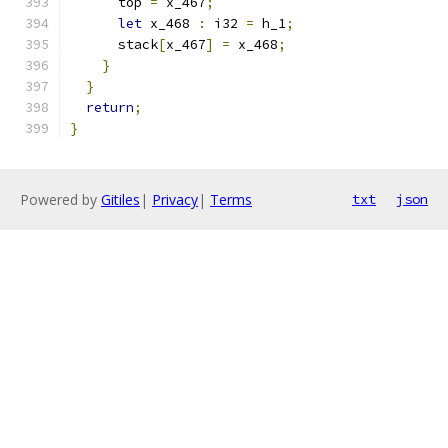
      top 
=
 x_467
;
let
 x_468 
:
 i32 
=
 h_1
;
      stack
[
x_467
]
=
 x_468
;
}
}
return
;
}
Powered by
Gitiles
|
Privacy
|
Terms
txt
json