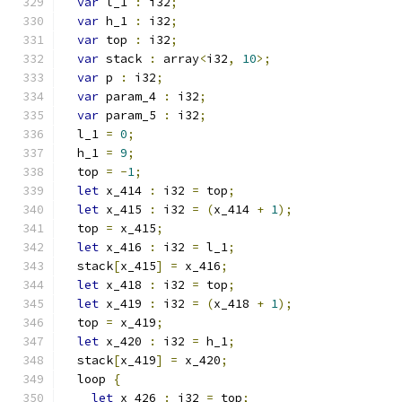
var
 l_1 
:
 i32
;
var
 h_1 
:
 i32
;
var
 top 
:
 i32
;
var
 stack 
:
 array
<
i32
,
10
>;
var
 p 
:
 i32
;
var
 param_4 
:
 i32
;
var
 param_5 
:
 i32
;
  l_1 
=
0
;
  h_1 
=
9
;
  top 
=
-
1
;
let
 x_414 
:
 i32 
=
 top
;
let
 x_415 
:
 i32 
=
(
x_414 
+
1
);
  top 
=
 x_415
;
let
 x_416 
:
 i32 
=
 l_1
;
  stack
[
x_415
]
=
 x_416
;
let
 x_418 
:
 i32 
=
 top
;
let
 x_419 
:
 i32 
=
(
x_418 
+
1
);
  top 
=
 x_419
;
let
 x_420 
:
 i32 
=
 h_1
;
  stack
[
x_419
]
=
 x_420
;
  loop 
{
let
 x_426 
:
 i32 
=
 top
;