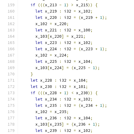
if
(((
x_213 
-
1
)
>
 x_215
))
{
let
 x_219 
:
 i32 
=
 x_102
;
let
 x_220 
:
 i32 
=
(
x_219 
+
1
);
      x_102 
=
 x_220
;
let
 x_221 
:
 i32 
=
 x_100
;
      x_103
[
x_220
]
=
 x_221
;
let
 x_223 
:
 i32 
=
 x_102
;
let
 x_224 
:
 i32 
=
(
x_223 
+
1
);
      x_102 
=
 x_224
;
let
 x_225 
:
 i32 
=
 x_104
;
      x_103
[
x_224
]
=
(
x_225 
-
1
);
}
let
 x_228 
:
 i32 
=
 x_104
;
let
 x_230 
:
 i32 
=
 x_101
;
if
(((
x_228 
+
1
)
<
 x_230
))
{
let
 x_234 
:
 i32 
=
 x_102
;
let
 x_235 
:
 i32 
=
(
x_234 
+
1
);
      x_102 
=
 x_235
;
let
 x_236 
:
 i32 
=
 x_104
;
      x_103
[
x_235
]
=
(
x_236 
+
1
);
let
 x_239 
:
 i32 
=
 x_102
;