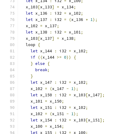
let
 x_134 
:
 i32 
=
 x_100
;
  x_103
[
x_133
]
=
 x_134
;
let
 x_136 
:
 i32 
=
 x_102
;
let
 x_137 
:
 i32 
=
(
x_136 
+
1
);
  x_102 
=
 x_137
;
let
 x_138 
:
 i32 
=
 x_101
;
  x_103
[
x_137
]
=
 x_138
;
  loop 
{
let
 x_144 
:
 i32 
=
 x_102
;
if
((
x_144 
>=
0
))
{
}
else
{
break
;
}
let
 x_147 
:
 i32 
=
 x_102
;
    x_102 
=
(
x_147 
-
1
);
let
 x_150 
:
 i32 
=
 x_103
[
x_147
];
    x_101 
=
 x_150
;
let
 x_151 
:
 i32 
=
 x_102
;
    x_102 
=
(
x_151 
-
1
);
let
 x_154 
:
 i32 
=
 x_103
[
x_151
];
    x_100 
=
 x_154
;
let
 x_155 
:
 i32 
=
 x_100
;