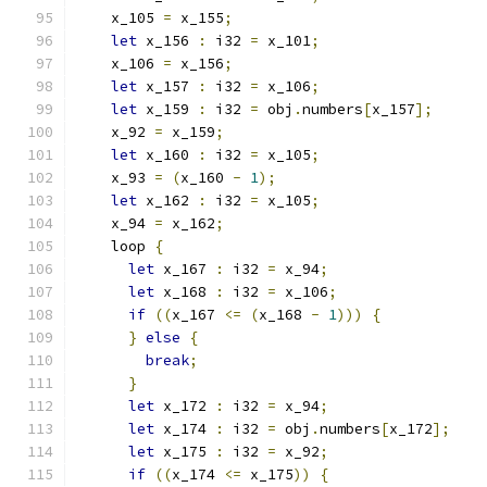
    x_105 
=
 x_155
;
let
 x_156 
:
 i32 
=
 x_101
;
    x_106 
=
 x_156
;
let
 x_157 
:
 i32 
=
 x_106
;
let
 x_159 
:
 i32 
=
 obj
.
numbers
[
x_157
];
    x_92 
=
 x_159
;
let
 x_160 
:
 i32 
=
 x_105
;
    x_93 
=
(
x_160 
-
1
);
let
 x_162 
:
 i32 
=
 x_105
;
    x_94 
=
 x_162
;
    loop 
{
let
 x_167 
:
 i32 
=
 x_94
;
let
 x_168 
:
 i32 
=
 x_106
;
if
((
x_167 
<=
(
x_168 
-
1
)))
{
}
else
{
break
;
}
let
 x_172 
:
 i32 
=
 x_94
;
let
 x_174 
:
 i32 
=
 obj
.
numbers
[
x_172
];
let
 x_175 
:
 i32 
=
 x_92
;
if
((
x_174 
<=
 x_175
))
{