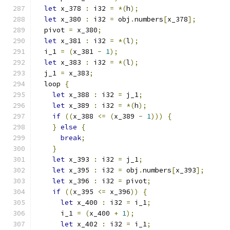
let
 x_378 
:
 i32 
=
*(
h
);
let
 x_380 
:
 i32 
=
 obj
.
numbers
[
x_378
];
  pivot 
=
 x_380
;
let
 x_381 
:
 i32 
=
*(
l
);
  i_1 
=
(
x_381 
-
1
);
let
 x_383 
:
 i32 
=
*(
l
);
  j_1 
=
 x_383
;
  loop 
{
let
 x_388 
:
 i32 
=
 j_1
;
let
 x_389 
:
 i32 
=
*(
h
);
if
((
x_388 
<=
(
x_389 
-
1
)))
{
}
else
{
break
;
}
let
 x_393 
:
 i32 
=
 j_1
;
let
 x_395 
:
 i32 
=
 obj
.
numbers
[
x_393
];
let
 x_396 
:
 i32 
=
 pivot
;
if
((
x_395 
<=
 x_396
))
{
let
 x_400 
:
 i32 
=
 i_1
;
      i_1 
=
(
x_400 
+
1
);
let
 x_402 
:
 i32 
=
 i_1
;