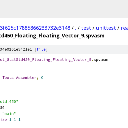
3f625c17885866233732e3148
/
.
/
test
/
unittest
/
re
td450_Floating_Floating_Vector_9.spvasm
34e0261e9421e1 [
file
]
st_GlslStd450_Floating_Floating_Vector_9
.
spvasm
 
Tools
Assembler
;
0
std.450"
50
"main"
ize
1
1
1