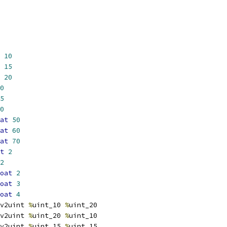
10
15
20
0
5
0
at
50
at
60
at
70
t
2
2
oat
2
oat
3
oat
4
v2uint 
%
uint_10 
%
uint_20
v2uint 
%
uint_20 
%
uint_10
v2uint 
%
uint_15 
%
uint_15