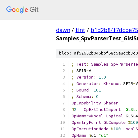
dawn
/
tint
/
b1d2b84f7dcbe75
Samples_SpvParserTest_GlslS
blob: af52652b046bbf58c5a8ccb3c0
;
Test
:
Samples_SpvParserTe
;
 SPIR
-
V
;
Version
:
1.0
;
Generator
:
Khronos
 SPIR
-
V
;
Bound
:
101
;
Schema
:
0
OpCapability
Shader
%
2
=
OpExtInstImport
"GLSL.
OpMemoryModel
Logical
 GLSL4
OpEntryPoint
GLCompute
%
100
OpExecutionMode
%
100
LocalS
OpName
%
u1 
"u1"