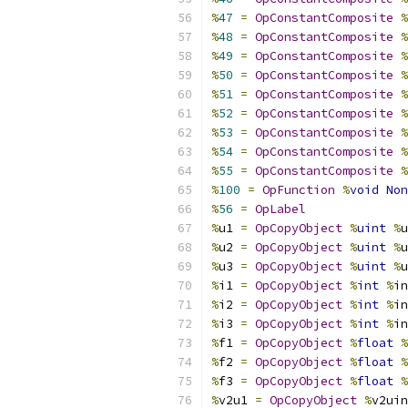
%
47
=
OpConstantComposite
%
%
48
=
OpConstantComposite
%
%
49
=
OpConstantComposite
%
%
50
=
OpConstantComposite
%
%
51
=
OpConstantComposite
%
%
52
=
OpConstantComposite
%
%
53
=
OpConstantComposite
%
%
54
=
OpConstantComposite
%
%
55
=
OpConstantComposite
%
%
100
=
OpFunction
%
void
Non
%
56
=
OpLabel
%
u1 
=
OpCopyObject
%
uint
%
u
%
u2 
=
OpCopyObject
%
uint
%
u
%
u3 
=
OpCopyObject
%
uint
%
u
%
i1 
=
OpCopyObject
%
int
%
in
%
i2 
=
OpCopyObject
%
int
%
in
%
i3 
=
OpCopyObject
%
int
%
in
%
f1 
=
OpCopyObject
%
float
%
%
f2 
=
OpCopyObject
%
float
%
%
f3 
=
OpCopyObject
%
float
%
%
v2u1 
=
OpCopyObject
%
v2uin