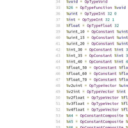
%
void
=
OpTypeVoid
%
26
=
OpTypeFunction
%
void
%
uint
=
OpTypeInt
32
0
%
int
=
OpTypeInt
32
1
%
float
=
OpTypeFloat
32
%
uint_10 
=
OpConstant
%
uint
%
uint_15 
=
OpConstant
%
uint
%
uint_20 
=
OpConstant
%
uint
%
int_30 
=
OpConstant
%
int
3
%
int_35 
=
OpConstant
%
int
3
%
int_40 
=
OpConstant
%
int
4
%
float_50 
=
OpConstant
%
flo
%
float_60 
=
OpConstant
%
flo
%
float_70 
=
OpConstant
%
flo
%
v2uint 
=
OpTypeVector
%
uin
%
v2int 
=
OpTypeVector
%
int
%
v2float 
=
OpTypeVector
%
fl
%
v3float 
=
OpTypeVector
%
fl
%
v4float 
=
OpTypeVector
%
fl
%
44
=
OpConstantComposite
%
%
45
=
OpConstantComposite
%
%
46
=
OpConstantComposite
%