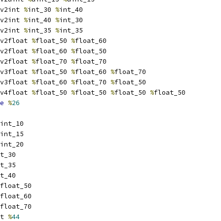
v2int 
%
int_30 
%
int_40
v2int 
%
int_40 
%
int_30
v2int 
%
int_35 
%
int_35
v2float 
%
float_50 
%
float_60
v2float 
%
float_60 
%
float_50
v2float 
%
float_70 
%
float_70
v3float 
%
float_50 
%
float_60 
%
float_70
v3float 
%
float_60 
%
float_70 
%
float_50
v4float 
%
float_50 
%
float_50 
%
float_50 
%
float_50
e
%
26
int_10
int_15
int_20
t_30
t_35
t_40
float_50
float_60
float_70
t 
%
44