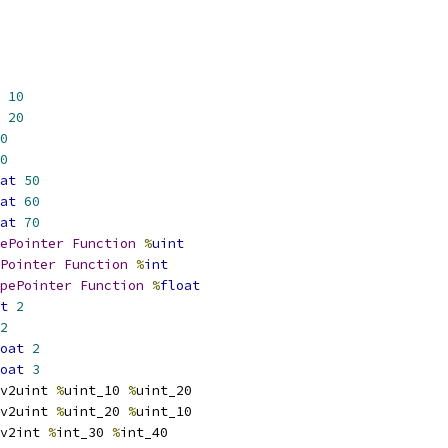
10
20
0
0
at
50
at
60
at
70
ePointer
Function
%
uint
Pointer
Function
%
int
pePointer
Function
%
float
t
2
2
oat
2
oat
3
v2uint 
%
uint_10 
%
uint_20
v2uint 
%
uint_20 
%
uint_10
v2int 
%
int_30 
%
int_40