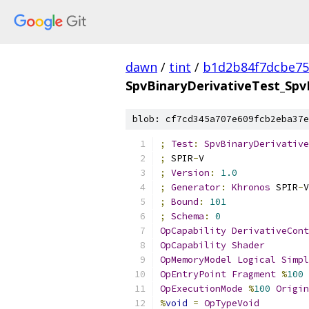
dawn
/
tint
/
b1d2b84f7dcbe75
SpvBinaryDerivativeTest_Spv
blob: cf7cd345a707e609fcb2eba37e
;
Test
:
SpvBinaryDerivative
;
 SPIR
-
V
;
Version
:
1.0
;
Generator
:
Khronos
 SPIR
-
V
;
Bound
:
101
;
Schema
:
0
OpCapability
DerivativeCont
OpCapability
Shader
OpMemoryModel
Logical
Simpl
OpEntryPoint
Fragment
%
100
OpExecutionMode
%
100
Origin
%
void
=
OpTypeVoid