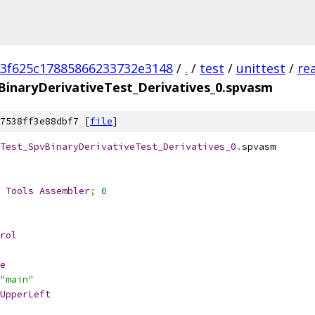
3f625c17885866233732e3148
/
.
/
test
/
unittest
/
re
BinaryDerivativeTest_Derivatives_0.spvasm
7538ff3e88dbf7 [
file
]
Test_SpvBinaryDerivativeTest_Derivatives_0
.
spvasm
 
Tools
Assembler
;
0
rol
e
"main"
UpperLeft