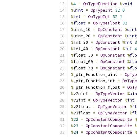
%
4
=
OpTypeFunction
%
void
%
uint
=
OpTypeInt
32
0
%
int
=
OpTypeInt
32
1
%
float
=
OpTypeFloat
32
%
uint_10 
=
OpConstant
%
uint
%
uint_20 
=
OpConstant
%
uint
%
int_30 
=
OpConstant
%
int
3
%
int_40 
=
OpConstant
%
int
4
%
float_50 
=
OpConstant
%
flo
%
float_60 
=
OpConstant
%
flo
%
float_70 
=
OpConstant
%
flo
%
_ptr_Function_uint 
=
OpTyp
%
_ptr_Function_int 
=
OpType
%
_ptr_Function_float 
=
OpTy
%
v2uint 
=
OpTypeVector
%
uin
%
v2int 
=
OpTypeVector
%
int
%
v2float 
=
OpTypeVector
%
fl
%
v3float 
=
OpTypeVector
%
fl
%
22
=
OpConstantComposite
%
%
23
=
OpConstantComposite
%
%
24
=
OpConstantComposite
%