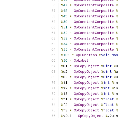
%
47
=
OpConstantComposite
%
%
48
=
OpConstantComposite
%
%
49
=
OpConstantComposite
%
%
50
=
OpConstantComposite
%
%
51
=
OpConstantComposite
%
%
52
=
OpConstantComposite
%
%
53
=
OpConstantComposite
%
%
54
=
OpConstantComposite
%
%
55
=
OpConstantComposite
%
%
100
=
OpFunction
%
void
Non
%
56
=
OpLabel
%
u1 
=
OpCopyObject
%
uint
%
u
%
u2 
=
OpCopyObject
%
uint
%
u
%
u3 
=
OpCopyObject
%
uint
%
u
%
i1 
=
OpCopyObject
%
int
%
in
%
i2 
=
OpCopyObject
%
int
%
in
%
i3 
=
OpCopyObject
%
int
%
in
%
f1 
=
OpCopyObject
%
float
%
%
f2 
=
OpCopyObject
%
float
%
%
f3 
=
OpCopyObject
%
float
%
%
v2u1 
=
OpCopyObject
%
v2uin