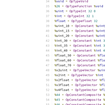
%
void
=
OpTypeVoid
%
26
=
OpTypeFunction
%
void
%
uint
=
OpTypeInt
32
0
%
int
=
OpTypeInt
32
1
%
float
=
OpTypeFloat
32
%
uint_10 
=
OpConstant
%
uint
%
uint_15 
=
OpConstant
%
uint
%
uint_20 
=
OpConstant
%
uint
%
int_30 
=
OpConstant
%
int
3
%
int_35 
=
OpConstant
%
int
3
%
int_40 
=
OpConstant
%
int
4
%
float_50 
=
OpConstant
%
flo
%
float_60 
=
OpConstant
%
flo
%
float_70 
=
OpConstant
%
flo
%
v2uint 
=
OpTypeVector
%
uin
%
v2int 
=
OpTypeVector
%
int
%
v2float 
=
OpTypeVector
%
fl
%
v3float 
=
OpTypeVector
%
fl
%
v4float 
=
OpTypeVector
%
fl
%
44
=
OpConstantComposite
%
%
45
=
OpConstantComposite
%
%
46
=
OpConstantComposite
%