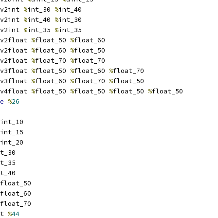
v2int 
%
int_30 
%
int_40
v2int 
%
int_40 
%
int_30
v2int 
%
int_35 
%
int_35
v2float 
%
float_50 
%
float_60
v2float 
%
float_60 
%
float_50
v2float 
%
float_70 
%
float_70
v3float 
%
float_50 
%
float_60 
%
float_70
v3float 
%
float_60 
%
float_70 
%
float_50
v4float 
%
float_50 
%
float_50 
%
float_50 
%
float_50
e
%
26
int_10
int_15
int_20
t_30
t_35
t_40
float_50
float_60
float_70
t 
%
44