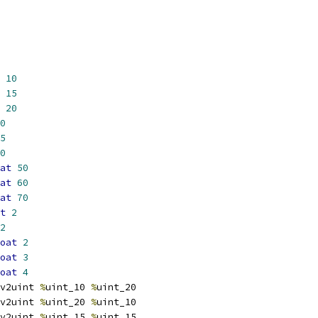
10
15
20
0
5
0
at
50
at
60
at
70
t
2
2
oat
2
oat
3
oat
4
v2uint 
%
uint_10 
%
uint_20
v2uint 
%
uint_20 
%
uint_10
v2uint 
%
uint_15 
%
uint_15