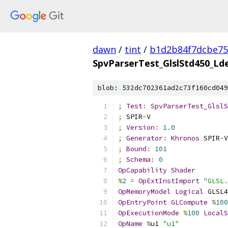
dawn
/
tint
/
b1d2b84f7dcbe75
SpvParserTest_GlslStd450_Ld
blob: 532dc702361ad2c73f160cd049
;
Test
:
SpvParserTest_GlslS
;
 SPIR
-
V
;
Version
:
1.0
;
Generator
:
Khronos
 SPIR
-
V
;
Bound
:
101
;
Schema
:
0
OpCapability
Shader
%
2
=
OpExtInstImport
"GLSL.
OpMemoryModel
Logical
 GLSL4
OpEntryPoint
GLCompute
%
100
OpExecutionMode
%
100
LocalS
OpName
%
u1 
"u1"