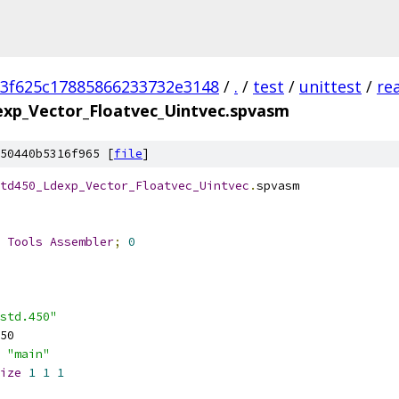
3f625c17885866233732e3148
/
.
/
test
/
unittest
/
re
exp_Vector_Floatvec_Uintvec.spvasm
50440b5316f965 [
file
]
td450_Ldexp_Vector_Floatvec_Uintvec
.
spvasm
 
Tools
Assembler
;
0
std.450"
50
"main"
ize
1
1
1