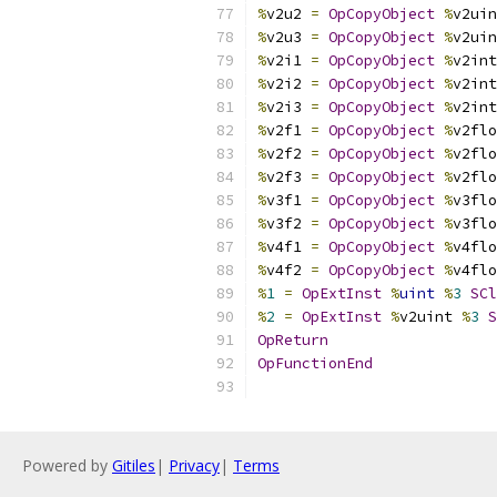
%
v2u2 
=
OpCopyObject
%
v2uin
%
v2u3 
=
OpCopyObject
%
v2uin
%
v2i1 
=
OpCopyObject
%
v2int
%
v2i2 
=
OpCopyObject
%
v2int
%
v2i3 
=
OpCopyObject
%
v2int
%
v2f1 
=
OpCopyObject
%
v2flo
%
v2f2 
=
OpCopyObject
%
v2flo
%
v2f3 
=
OpCopyObject
%
v2flo
%
v3f1 
=
OpCopyObject
%
v3flo
%
v3f2 
=
OpCopyObject
%
v3flo
%
v4f1 
=
OpCopyObject
%
v4flo
%
v4f2 
=
OpCopyObject
%
v4flo
%
1
=
OpExtInst
%
uint
%
3
SCl
%
2
=
OpExtInst
%
v2uint 
%
3
S
OpReturn
OpFunctionEnd
Powered by
Gitiles
|
Privacy
|
Terms