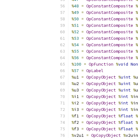
%
48
=
OpConstantComposite
%
%
49
=
OpConstantComposite
%
%
50
=
OpConstantComposite
%
%
51
=
OpConstantComposite
%
%
52
=
OpConstantComposite
%
%
53
=
OpConstantComposite
%
%
54
=
OpConstantComposite
%
%
55
=
OpConstantComposite
%
%
56
=
OpConstantComposite
%
%
100
=
OpFunction
%
void
Non
%
57
=
OpLabel
%
u1 
=
OpCopyObject
%
uint
%
u
%
u2 
=
OpCopyObject
%
uint
%
u
%
u3 
=
OpCopyObject
%
uint
%
u
%
i1 
=
OpCopyObject
%
int
%
in
%
i2 
=
OpCopyObject
%
int
%
in
%
i3 
=
OpCopyObject
%
int
%
in
%
f1 
=
OpCopyObject
%
float
%
%
f2 
=
OpCopyObject
%
float
%
%
f3 
=
OpCopyObject
%
float
%
%
v2u1 
=
OpCopyObject
%
v2uin