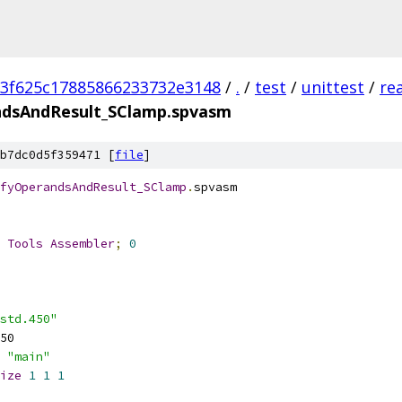
3f625c17885866233732e3148
/
.
/
test
/
unittest
/
re
ndsAndResult_SClamp.spvasm
b7dc0d5f359471 [
file
]
fyOperandsAndResult_SClamp
.
spvasm
 
Tools
Assembler
;
0
std.450"
50
"main"
ize
1
1
1