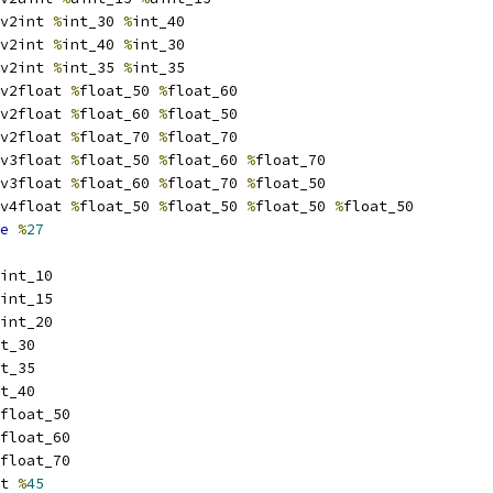
v2int 
%
int_30 
%
int_40
v2int 
%
int_40 
%
int_30
v2int 
%
int_35 
%
int_35
v2float 
%
float_50 
%
float_60
v2float 
%
float_60 
%
float_50
v2float 
%
float_70 
%
float_70
v3float 
%
float_50 
%
float_60 
%
float_70
v3float 
%
float_60 
%
float_70 
%
float_50
v4float 
%
float_50 
%
float_50 
%
float_50 
%
float_50
e
%
27
int_10
int_15
int_20
t_30
t_35
t_40
float_50
float_60
float_70
t 
%
45