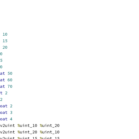
10
15
20
0
5
0
at
50
at
60
at
70
t
2
2
oat
2
oat
3
oat
4
v2uint 
%
uint_10 
%
uint_20
v2uint 
%
uint_20 
%
uint_10
v2uint 
%
uint_15 
%
uint_15