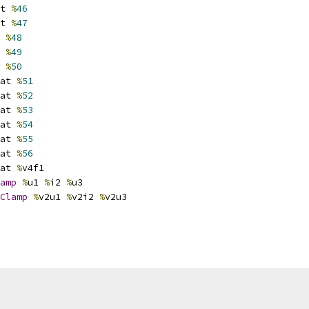
t 
%
46
t 
%
47
 
%
48
 
%
49
 
%
50
at 
%
51
at 
%
52
at 
%
53
at 
%
54
at 
%
55
at 
%
56
at 
%
v4f1
amp
%
u1 
%
i2 
%
u3
Clamp
%
v2u1 
%
v2i2 
%
v2u3