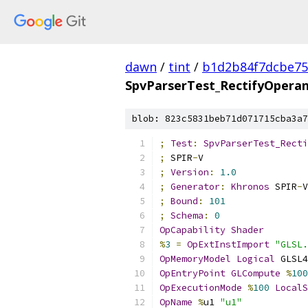
dawn
/
tint
/
b1d2b84f7dcbe75
SpvParserTest_RectifyOpera
blob: 823c5831beb71d071715cba3a7
;
Test
:
SpvParserTest_Recti
;
 SPIR
-
V
;
Version
:
1.0
;
Generator
:
Khronos
 SPIR
-
V
;
Bound
:
101
;
Schema
:
0
OpCapability
Shader
%
3
=
OpExtInstImport
"GLSL.
OpMemoryModel
Logical
 GLSL4
OpEntryPoint
GLCompute
%
100
OpExecutionMode
%
100
LocalS
OpName
%
u1 
"u1"