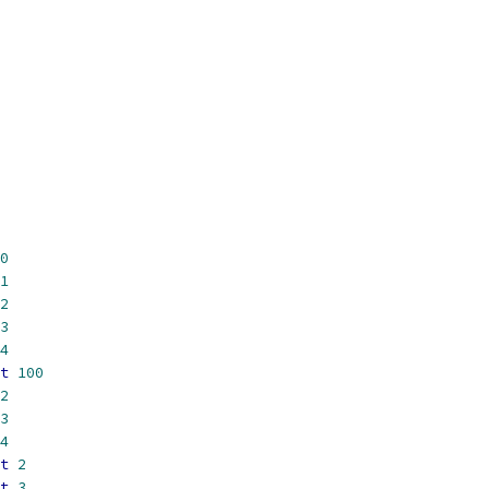
0
1
2
3
4
t
100
2
3
4
t
2
t
3