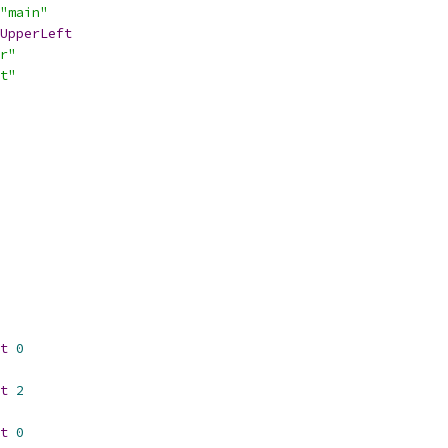
"main"
UpperLeft
r"
t"
t
0
t
2
t
0