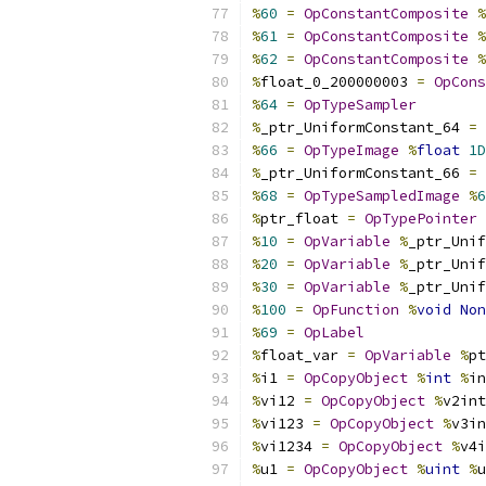
%
60
=
OpConstantComposite
%
%
61
=
OpConstantComposite
%
%
62
=
OpConstantComposite
%
%
float_0_200000003 
=
OpCons
%
64
=
OpTypeSampler
%
_ptr_UniformConstant_64 
=
%
66
=
OpTypeImage
%
float
1D
%
_ptr_UniformConstant_66 
=
%
68
=
OpTypeSampledImage
%
6
%
ptr_float 
=
OpTypePointer
%
10
=
OpVariable
%
_ptr_Unif
%
20
=
OpVariable
%
_ptr_Unif
%
30
=
OpVariable
%
_ptr_Unif
%
100
=
OpFunction
%
void
Non
%
69
=
OpLabel
%
float_var 
=
OpVariable
%
pt
%
i1 
=
OpCopyObject
%
int
%
in
%
vi12 
=
OpCopyObject
%
v2int
%
vi123 
=
OpCopyObject
%
v3in
%
vi1234 
=
OpCopyObject
%
v4i
%
u1 
=
OpCopyObject
%
uint
%
u