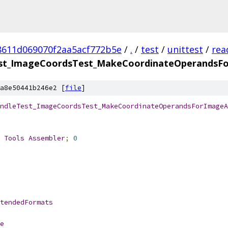
8611d069070f2aa5acf772b5e
/
.
/
test
/
unittest
/
rea
st_ImageCoordsTest_MakeCoordinateOperandsFo
a8e50441b246e2 [
file
]
ndleTest_ImageCoordsTest_MakeCoordinateOperandsForImageA
 
Tools
Assembler
;
0
tendedFormats
e