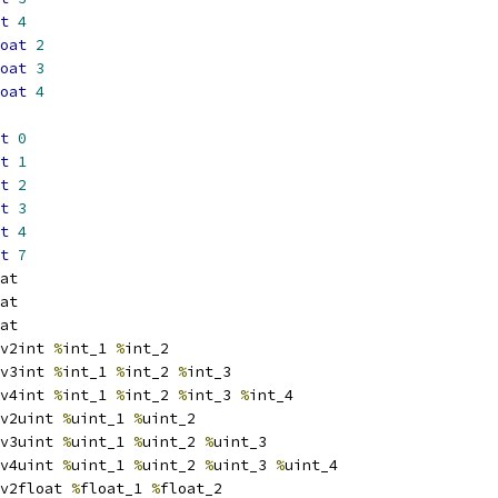
t
4
oat
2
oat
3
oat
4
t
0
t
1
t
2
t
3
t
4
t
7
at
at
at
v2int 
%
int_1 
%
int_2
v3int 
%
int_1 
%
int_2 
%
int_3
v4int 
%
int_1 
%
int_2 
%
int_3 
%
int_4
v2uint 
%
uint_1 
%
uint_2
v3uint 
%
uint_1 
%
uint_2 
%
uint_3
v4uint 
%
uint_1 
%
uint_2 
%
uint_3 
%
uint_4
v2float 
%
float_1 
%
float_2