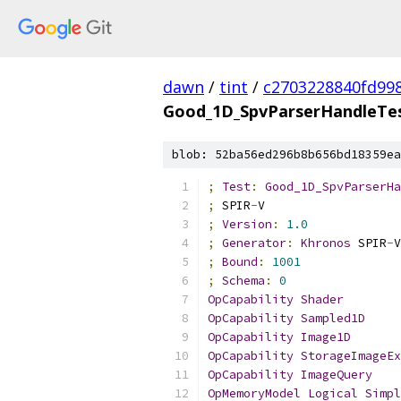
dawn
/
tint
/
c2703228840fd99
Good_1D_SpvParserHandleTe
blob: 52ba56ed296b8b656bd18359ea
;
Test
:
Good_1D_SpvParserHa
;
 SPIR
-
V
;
Version
:
1.0
;
Generator
:
Khronos
 SPIR
-
V
;
Bound
:
1001
;
Schema
:
0
OpCapability
Shader
OpCapability
Sampled1D
OpCapability
Image1D
OpCapability
StorageImageEx
OpCapability
ImageQuery
OpMemoryModel
Logical
Simpl