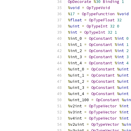
OpDecorate
%
30
Binding
1
%
void
=
OpTypeVoid
%
17
=
OpTypeFunction
%
void
%
float
=
OpTypeFloat
32
%
uint
=
OpTypeInt
32
0
%
int
=
OpTypeInt
32
1
%
int_0 
=
OpConstant
%
int
0
%
int_1 
=
OpConstant
%
int
1
%
int_2 
=
OpConstant
%
int
2
%
int_3 
=
OpConstant
%
int
3
%
int_4 
=
OpConstant
%
int
4
%
uint_0 
=
OpConstant
%
uint
%
uint_1 
=
OpConstant
%
uint
%
uint_2 
=
OpConstant
%
uint
%
uint_3 
=
OpConstant
%
uint
%
uint_4 
=
OpConstant
%
uint
%
uint_100 
=
OpConstant
%
uin
%
v2int 
=
OpTypeVector
%
int
%
v3int 
=
OpTypeVector
%
int
%
v4int 
=
OpTypeVector
%
int
%
v2uint 
=
OpTypeVector
%
uin
%
v3uint 
=
OpTypeVector
%
uin