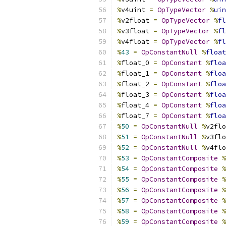
%
v4uint 
=
OpTypeVector
%
uin
%
v2float 
=
OpTypeVector
%
fl
%
v3float 
=
OpTypeVector
%
fl
%
v4float 
=
OpTypeVector
%
fl
%
43
=
OpConstantNull
%
float
%
float_0 
=
OpConstant
%
floa
%
float_1 
=
OpConstant
%
floa
%
float_2 
=
OpConstant
%
floa
%
float_3 
=
OpConstant
%
floa
%
float_4 
=
OpConstant
%
floa
%
float_7 
=
OpConstant
%
floa
%
50
=
OpConstantNull
%
v2flo
%
51
=
OpConstantNull
%
v3flo
%
52
=
OpConstantNull
%
v4flo
%
53
=
OpConstantComposite
%
%
54
=
OpConstantComposite
%
%
55
=
OpConstantComposite
%
%
56
=
OpConstantComposite
%
%
57
=
OpConstantComposite
%
%
58
=
OpConstantComposite
%
%
59
=
OpConstantComposite
%