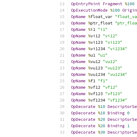
OpEntryPoint
Fragment
%
100
OpExecutionMode
%
100
Origin
OpName
%
float_var 
"float_va
OpName
%
ptr_float 
"ptr_floa
OpName
%
i1 
"i1"
OpName
%
vi12 
"vi12"
OpName
%
vi123 
"vi123"
OpName
%
vi1234 
"vi1234"
OpName
%
u1 
"u1"
OpName
%
vu12 
"vu12"
OpName
%
vu123 
"vu123"
OpName
%
vu1234 
"vu1234"
OpName
%
f1 
"f1"
OpName
%
vf12 
"vf12"
OpName
%
vf123 
"vf123"
OpName
%
vf1234 
"vf1234"
OpDecorate
%
10
DescriptorSe
OpDecorate
%
10
Binding
0
OpDecorate
%
20
DescriptorSe
OpDecorate
%
20
Binding
1
OpDecorate
%
30
DescriptorSe