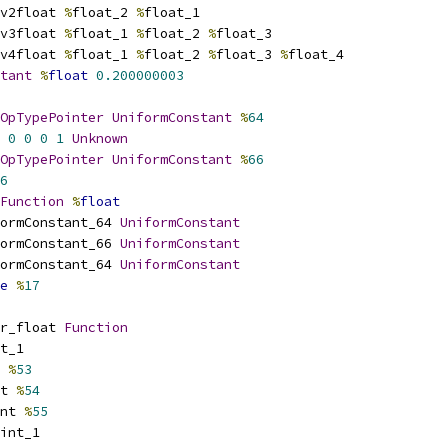
v2float 
%
float_2 
%
float_1
v3float 
%
float_1 
%
float_2 
%
float_3
v4float 
%
float_1 
%
float_2 
%
float_3 
%
float_4
tant
%
float
0.200000003
OpTypePointer
UniformConstant
%
64
0
0
0
1
Unknown
OpTypePointer
UniformConstant
%
66
6
Function
%
float
ormConstant_64 
UniformConstant
ormConstant_66 
UniformConstant
ormConstant_64 
UniformConstant
e
%
17
r_float 
Function
t_1
 
%
53
t 
%
54
nt 
%
55
int_1