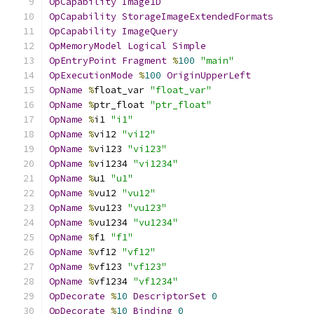
OpCapability
Image1D
OpCapability
StorageImageExtendedFormats
OpCapability
ImageQuery
OpMemoryModel
Logical
Simple
OpEntryPoint
Fragment
%
100
"main"
OpExecutionMode
%
100
OriginUpperLeft
OpName
%
float_var 
"float_var"
OpName
%
ptr_float 
"ptr_float"
OpName
%
i1 
"i1"
OpName
%
vi12 
"vi12"
OpName
%
vi123 
"vi123"
OpName
%
vi1234 
"vi1234"
OpName
%
u1 
"u1"
OpName
%
vu12 
"vu12"
OpName
%
vu123 
"vu123"
OpName
%
vu1234 
"vu1234"
OpName
%
f1 
"f1"
OpName
%
vf12 
"vf12"
OpName
%
vf123 
"vf123"
OpName
%
vf1234 
"vf1234"
OpDecorate
%
10
DescriptorSet
0
OpDecorate
%
10
Binding
0