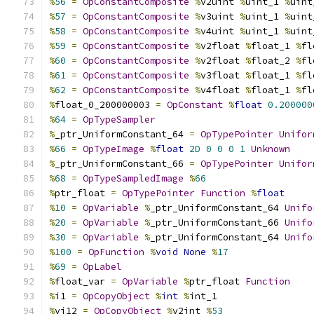
%
56
=
OpConstantComposite
%
v2uint 
%
uint_1 
%
uint
%
57
=
OpConstantComposite
%
v3uint 
%
uint_1 
%
uint
%
58
=
OpConstantComposite
%
v4uint 
%
uint_1 
%
uint
%
59
=
OpConstantComposite
%
v2float 
%
float_1 
%
fl
%
60
=
OpConstantComposite
%
v2float 
%
float_2 
%
fl
%
61
=
OpConstantComposite
%
v3float 
%
float_1 
%
fl
%
62
=
OpConstantComposite
%
v4float 
%
float_1 
%
fl
%
float_0_200000003 
=
OpConstant
%
float
0.200000
%
64
=
OpTypeSampler
%
_ptr_UniformConstant_64 
=
OpTypePointer
Unifor
%
66
=
OpTypeImage
%
float
2D
0
0
0
1
Unknown
%
_ptr_UniformConstant_66 
=
OpTypePointer
Unifor
%
68
=
OpTypeSampledImage
%
66
%
ptr_float 
=
OpTypePointer
Function
%
float
%
10
=
OpVariable
%
_ptr_UniformConstant_64 
Unifo
%
20
=
OpVariable
%
_ptr_UniformConstant_66 
Unifo
%
30
=
OpVariable
%
_ptr_UniformConstant_64 
Unifo
%
100
=
OpFunction
%
void
None
%
17
%
69
=
OpLabel
%
float_var 
=
OpVariable
%
ptr_float 
Function
%
i1 
=
OpCopyObject
%
int
%
int_1
%
vi12 
=
OpCopyObject
%
v2int 
%
53