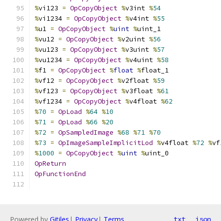
%
vi123 
=
OpCopyObject
%
v3int 
%
54
%
vi1234 
=
OpCopyObject
%
v4int 
%
55
%
u1 
=
OpCopyObject
%
uint
%
uint_1
%
vu12 
=
OpCopyObject
%
v2uint 
%
56
%
vu123 
=
OpCopyObject
%
v3uint 
%
57
%
vu1234 
=
OpCopyObject
%
v4uint 
%
58
%
f1 
=
OpCopyObject
%
float
%
float_1
%
vf12 
=
OpCopyObject
%
v2float 
%
59
%
vf123 
=
OpCopyObject
%
v3float 
%
61
%
vf1234 
=
OpCopyObject
%
v4float 
%
62
%
70
=
OpLoad
%
64
%
10
%
71
=
OpLoad
%
66
%
20
%
72
=
OpSampledImage
%
68
%
71
%
70
%
73
=
OpImageSampleImplicitLod
%
v4float 
%
72
%
vf
%
1000
=
OpCopyObject
%
uint
%
uint_0
OpReturn
OpFunctionEnd
Powered by
Gitiles
|
Privacy
|
Terms
txt
json