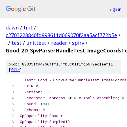
Sign in
dawn
/
tint
/
c2703228840fd998611d069070f2aa5acf772b5e
/
.
/
test
/
unittest
/
reader
/
spirv
/
Good_2D_SpvParserHandleTest_ImageCoordsTe
blob: 83839ffa4766fff194fb0c01f1fc5672ec1eef11
[
file
]
;
Test
:
Good_2D_SpvParserHandleTest_ImageCoords
;
 SPIR
-
V
;
Version
:
1.0
;
Generator
:
Khronos
 SPIR
-
V 
Tools
Assembler
;
0
;
Bound
:
1001
;
Schema
:
0
OpCapability
Shader
OpCapability
Sampled1D