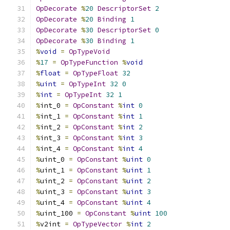
OpDecorate
%
20
DescriptorSet
2
OpDecorate
%
20
Binding
1
OpDecorate
%
30
DescriptorSet
0
OpDecorate
%
30
Binding
1
%
void
=
OpTypeVoid
%
17
=
OpTypeFunction
%
void
%
float
=
OpTypeFloat
32
%
uint
=
OpTypeInt
32
0
%
int
=
OpTypeInt
32
1
%
int_0 
=
OpConstant
%
int
0
%
int_1 
=
OpConstant
%
int
1
%
int_2 
=
OpConstant
%
int
2
%
int_3 
=
OpConstant
%
int
3
%
int_4 
=
OpConstant
%
int
4
%
uint_0 
=
OpConstant
%
uint
0
%
uint_1 
=
OpConstant
%
uint
1
%
uint_2 
=
OpConstant
%
uint
2
%
uint_3 
=
OpConstant
%
uint
3
%
uint_4 
=
OpConstant
%
uint
4
%
uint_100 
=
OpConstant
%
uint
100
%
v2int 
=
OpTypeVector
%
int
2