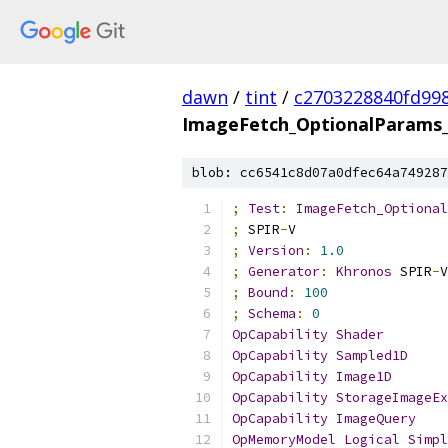
dawn
/
tint
/
c2703228840fd99
ImageFetch_OptionalParams_
blob: cc6541c8d07a0dfec64a749287
;
Test
:
ImageFetch_Optional
;
 SPIR
-
V
;
Version
:
1.0
;
Generator
:
Khronos
 SPIR
-
V
;
Bound
:
100
;
Schema
:
0
OpCapability
Shader
OpCapability
Sampled1D
OpCapability
Image1D
OpCapability
StorageImageEx
OpCapability
ImageQuery
OpMemoryModel
Logical
Simpl