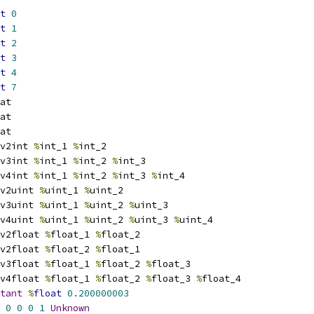
t
0
t
1
t
2
t
3
t
4
t
7
at
at
at
v2int 
%
int_1 
%
int_2
v3int 
%
int_1 
%
int_2 
%
int_3
v4int 
%
int_1 
%
int_2 
%
int_3 
%
int_4
v2uint 
%
uint_1 
%
uint_2
v3uint 
%
uint_1 
%
uint_2 
%
uint_3
v4uint 
%
uint_1 
%
uint_2 
%
uint_3 
%
uint_4
v2float 
%
float_1 
%
float_2
v2float 
%
float_2 
%
float_1
v3float 
%
float_1 
%
float_2 
%
float_3
v4float 
%
float_1 
%
float_2 
%
float_3 
%
float_4
tant
%
float
0.200000003
0
0
0
1
Unknown