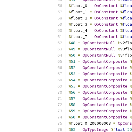
%
float_0 
=
OpConstant
%
floa
%
float_1 
=
OpConstant
%
floa
%
float_2 
=
OpConstant
%
floa
%
float_3 
=
OpConstant
%
floa
%
float_4 
=
OpConstant
%
floa
%
float_7 
=
OpConstant
%
floa
%
48
=
OpConstantNull
%
v2flo
%
49
=
OpConstantNull
%
v3flo
%
50
=
OpConstantNull
%
v4flo
%
51
=
OpConstantComposite
%
%
52
=
OpConstantComposite
%
%
53
=
OpConstantComposite
%
%
54
=
OpConstantComposite
%
%
55
=
OpConstantComposite
%
%
56
=
OpConstantComposite
%
%
57
=
OpConstantComposite
%
%
58
=
OpConstantComposite
%
%
59
=
OpConstantComposite
%
%
60
=
OpConstantComposite
%
%
float_0_200000003 
=
OpCons
%
62
=
OpTypeImage
%
float
2D