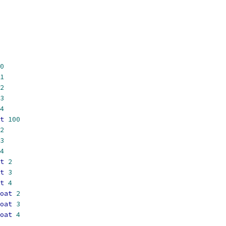
0
1
2
3
4
t
100
2
3
4
t
2
t
3
t
4
oat
2
oat
3
oat
4