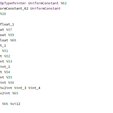
OpTypePointer
UniformConstant
%
62
ormConstant_62 
UniformConstant
%
16
float_1
at 
%
57
oat 
%
59
loat 
%
60
t_1
 
%
51
t 
%
52
nt 
%
53
int_1
t 
%
54
nt 
%
55
int 
%
56
%
v2int 
%
int_3 
%
int_4
v2int 
%
65
 
%
66
%
vi12