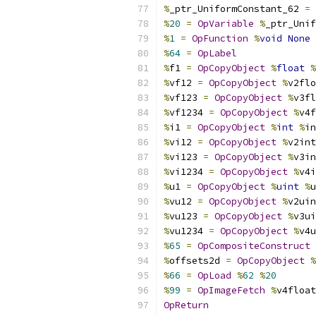
%
_ptr_UniformConstant_62 
=
%
20
=
OpVariable
%
_ptr_Unif
%
1
=
OpFunction
%
void
None
%
64
=
OpLabel
%
f1 
=
OpCopyObject
%
float
%
%
vf12 
=
OpCopyObject
%
v2flo
%
vf123 
=
OpCopyObject
%
v3fl
%
vf1234 
=
OpCopyObject
%
v4f
%
i1 
=
OpCopyObject
%
int
%
in
%
vi12 
=
OpCopyObject
%
v2int
%
vi123 
=
OpCopyObject
%
v3in
%
vi1234 
=
OpCopyObject
%
v4i
%
u1 
=
OpCopyObject
%
uint
%
u
%
vu12 
=
OpCopyObject
%
v2uin
%
vu123 
=
OpCopyObject
%
v3ui
%
vu1234 
=
OpCopyObject
%
v4u
%
65
=
OpCompositeConstruct
%
offsets2d 
=
OpCopyObject
%
%
66
=
OpLoad
%
62
%
20
%
99
=
OpImageFetch
%
v4float
OpReturn