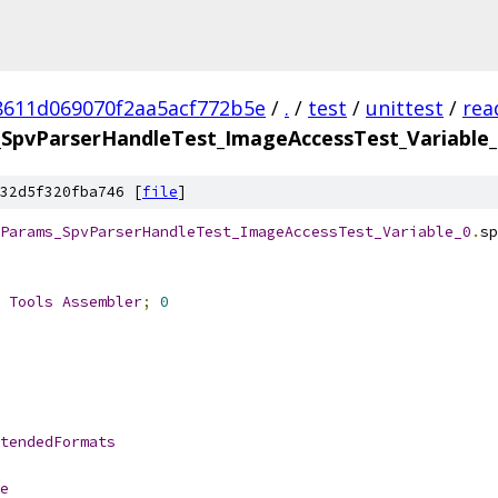
8611d069070f2aa5acf772b5e
/
.
/
test
/
unittest
/
rea
SpvParserHandleTest_ImageAccessTest_Variable
32d5f320fba746 [
file
]
Params_SpvParserHandleTest_ImageAccessTest_Variable_0
.
sp
 
Tools
Assembler
;
0
tendedFormats
e