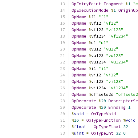
OpEntryPoint
Fragment
%
1
"m
OpExecutionMode
%
1
OriginUp
OpName
%
f1 
"f1"
OpName
%
vf12 
"vf12"
OpName
%
vf123 
"vf123"
OpName
%
vf1234 
"vf1234"
OpName
%
u1 
"u1"
OpName
%
vu12 
"vu12"
OpName
%
vu123 
"vu123"
OpName
%
vu1234 
"vu1234"
OpName
%
i1 
"i1"
OpName
%
vi12 
"vi12"
OpName
%
vi123 
"vi123"
OpName
%
vi1234 
"vi1234"
OpName
%
offsets2d 
"offsets2
OpDecorate
%
20
DescriptorSe
OpDecorate
%
20
Binding
1
%
void
=
OpTypeVoid
%
16
=
OpTypeFunction
%
void
%
float
=
OpTypeFloat
32
%
uint
=
OpTypeInt
32
0