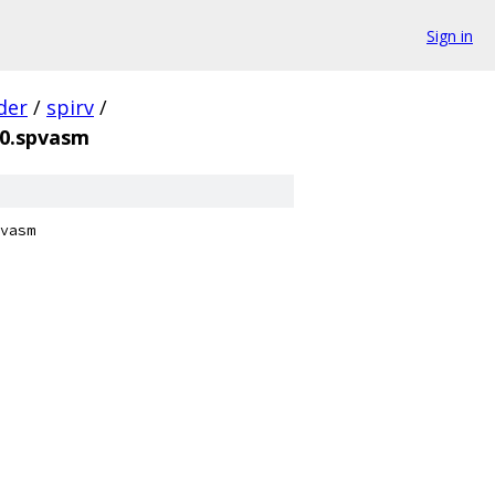
Sign in
der
/
spirv
/
_0.spvasm
vasm