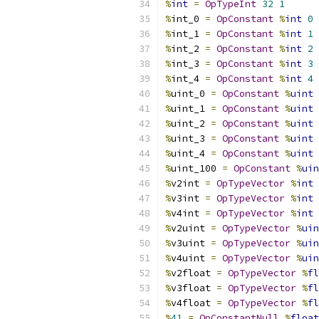
%
int
=
OpTypeInt
32
1
%
int_0 
=
OpConstant
%
int
0
%
int_1 
=
OpConstant
%
int
1
%
int_2 
=
OpConstant
%
int
2
%
int_3 
=
OpConstant
%
int
3
%
int_4 
=
OpConstant
%
int
4
%
uint_0 
=
OpConstant
%
uint
%
uint_1 
=
OpConstant
%
uint
%
uint_2 
=
OpConstant
%
uint
%
uint_3 
=
OpConstant
%
uint
%
uint_4 
=
OpConstant
%
uint
%
uint_100 
=
OpConstant
%
uin
%
v2int 
=
OpTypeVector
%
int
%
v3int 
=
OpTypeVector
%
int
%
v4int 
=
OpTypeVector
%
int
%
v2uint 
=
OpTypeVector
%
uin
%
v3uint 
=
OpTypeVector
%
uin
%
v4uint 
=
OpTypeVector
%
uin
%
v2float 
=
OpTypeVector
%
fl
%
v3float 
=
OpTypeVector
%
fl
%
v4float 
=
OpTypeVector
%
fl
%
41
=
OpConstantNull
%
float