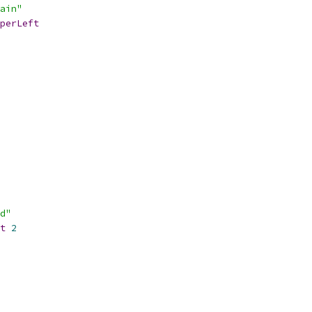
ain"
perLeft
d"
t
2