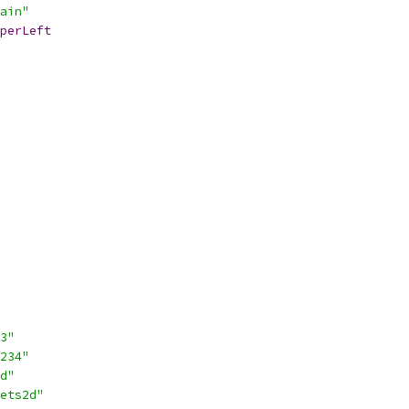
ain"
perLeft
3"
234"
d"
ets2d"