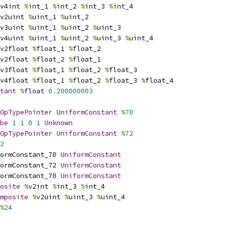
v4int 
%
int_1 
%
int_2 
%
int_3 
%
int_4
v2uint 
%
uint_1 
%
uint_2
v3uint 
%
uint_1 
%
uint_2 
%
uint_3
v4uint 
%
uint_1 
%
uint_2 
%
uint_3 
%
uint_4
v2float 
%
float_1 
%
float_2
v2float 
%
float_2 
%
float_1
v3float 
%
float_1 
%
float_2 
%
float_3
v4float 
%
float_1 
%
float_2 
%
float_3 
%
float_4
tant
%
float
0.200000003
OpTypePointer
UniformConstant
%
70
be
1
1
0
1
Unknown
OpTypePointer
UniformConstant
%
72
2
ormConstant_70 
UniformConstant
ormConstant_72 
UniformConstant
ormConstant_70 
UniformConstant
osite
%
v2int 
%
int_3 
%
int_4
mposite
%
v2uint 
%
uint_3 
%
uint_4
%
24