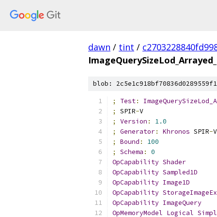
dawn
/
tint
/
c2703228840fd99
ImageQuerySizeLod_Arrayed_
blob: 2c5e1c918bf70836d0289559f1
;
Test
:
ImageQuerySizeLod_A
;
 SPIR
-
V
;
Version
:
1.0
;
Generator
:
Khronos
 SPIR
-
V
;
Bound
:
100
;
Schema
:
0
OpCapability
Shader
OpCapability
Sampled1D
OpCapability
Image1D
OpCapability
StorageImageEx
OpCapability
ImageQuery
OpMemoryModel
Logical
Simpl