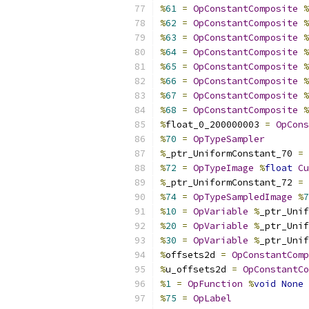
%
61
=
OpConstantComposite
%
%
62
=
OpConstantComposite
%
%
63
=
OpConstantComposite
%
%
64
=
OpConstantComposite
%
%
65
=
OpConstantComposite
%
%
66
=
OpConstantComposite
%
%
67
=
OpConstantComposite
%
%
68
=
OpConstantComposite
%
%
float_0_200000003 
=
OpCons
%
70
=
OpTypeSampler
%
_ptr_UniformConstant_70 
=
%
72
=
OpTypeImage
%
float
Cu
%
_ptr_UniformConstant_72 
=
%
74
=
OpTypeSampledImage
%
7
%
10
=
OpVariable
%
_ptr_Unif
%
20
=
OpVariable
%
_ptr_Unif
%
30
=
OpVariable
%
_ptr_Unif
%
offsets2d 
=
OpConstantComp
%
u_offsets2d 
=
OpConstantCo
%
1
=
OpFunction
%
void
None
%
75
=
OpLabel