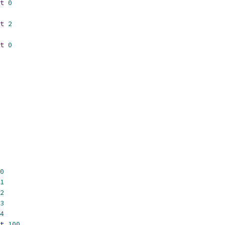
t
0
t
2
t
0
0
1
2
3
4
t
100