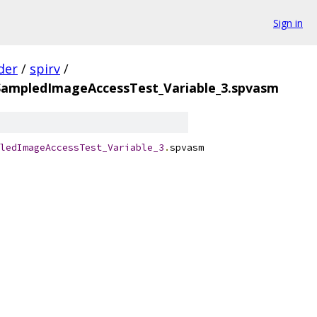
Sign in
der
/
spirv
/
SampledImageAccessTest_Variable_3.spvasm
ledImageAccessTest_Variable_3
.
spvasm