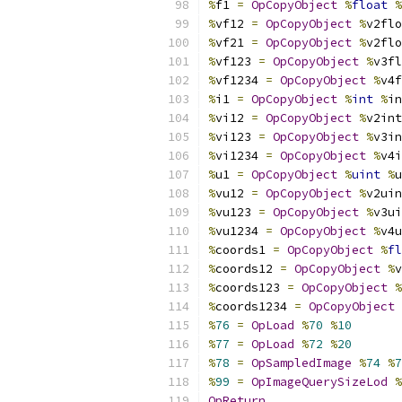
%
f1 
=
OpCopyObject
%
float
%
%
vf12 
=
OpCopyObject
%
v2flo
%
vf21 
=
OpCopyObject
%
v2flo
%
vf123 
=
OpCopyObject
%
v3fl
%
vf1234 
=
OpCopyObject
%
v4f
%
i1 
=
OpCopyObject
%
int
%
in
%
vi12 
=
OpCopyObject
%
v2int
%
vi123 
=
OpCopyObject
%
v3in
%
vi1234 
=
OpCopyObject
%
v4i
%
u1 
=
OpCopyObject
%
uint
%
u
%
vu12 
=
OpCopyObject
%
v2uin
%
vu123 
=
OpCopyObject
%
v3ui
%
vu1234 
=
OpCopyObject
%
v4u
%
coords1 
=
OpCopyObject
%
fl
%
coords12 
=
OpCopyObject
%
v
%
coords123 
=
OpCopyObject
%
%
coords1234 
=
OpCopyObject
%
76
=
OpLoad
%
70
%
10
%
77
=
OpLoad
%
72
%
20
%
78
=
OpSampledImage
%
74
%
7
%
99
=
OpImageQuerySizeLod
%
OpReturn