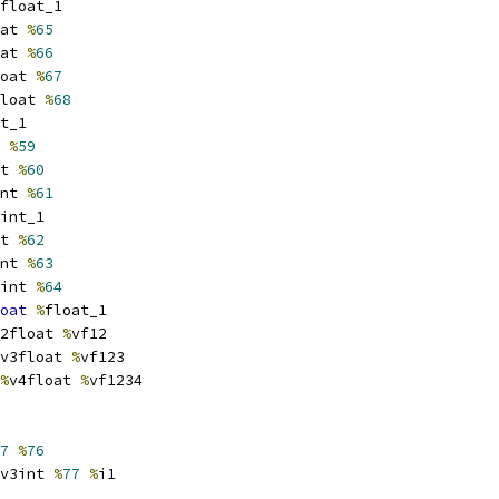
float_1
at 
%
65
at 
%
66
oat 
%
67
loat 
%
68
t_1
 
%
59
t 
%
60
nt 
%
61
int_1
t 
%
62
nt 
%
63
int 
%
64
oat
%
float_1
2float 
%
vf12
v3float 
%
vf123
%
v4float 
%
vf1234
7
%
76
v3int 
%
77
%
i1