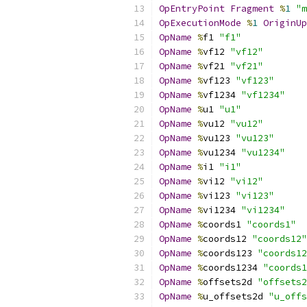
OpEntryPoint
Fragment
%
1
"m
OpExecutionMode
%
1
OriginUp
OpName
%
f1 
"f1"
OpName
%
vf12 
"vf12"
OpName
%
vf21 
"vf21"
OpName
%
vf123 
"vf123"
OpName
%
vf1234 
"vf1234"
OpName
%
u1 
"u1"
OpName
%
vu12 
"vu12"
OpName
%
vu123 
"vu123"
OpName
%
vu1234 
"vu1234"
OpName
%
i1 
"i1"
OpName
%
vi12 
"vi12"
OpName
%
vi123 
"vi123"
OpName
%
vi1234 
"vi1234"
OpName
%
coords1 
"coords1"
OpName
%
coords12 
"coords12"
OpName
%
coords123 
"coords12
OpName
%
coords1234 
"coords1
OpName
%
offsets2d 
"offsets2
OpName
%
u_offsets2d 
"u_offs