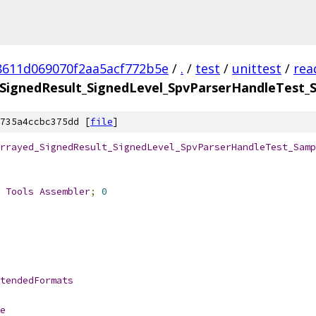
8611d069070f2aa5acf772b5e
/
.
/
test
/
unittest
/
rea
SignedResult_SignedLevel_SpvParserHandleTest_
735a4ccbc375dd [
file
]
rrayed_SignedResult_SignedLevel_SpvParserHandleTest_Samp
 
Tools
Assembler
;
0
tendedFormats
e