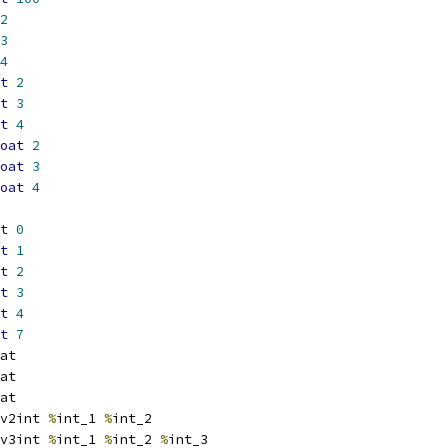
2
3
4
t
2
t
3
t
4
oat
2
oat
3
oat
4
t
0
t
1
t
2
t
3
t
4
t
7
at
at
at
v2int 
%
int_1 
%
int_2
v3int 
%
int_1 
%
int_2 
%
int_3