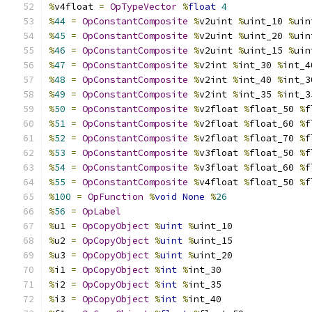
%
v4float 
=
OpTypeVector
%
float
4
%
44
=
OpConstantComposite
%
v2uint 
%
uint_10 
%
uin
%
45
=
OpConstantComposite
%
v2uint 
%
uint_20 
%
uin
%
46
=
OpConstantComposite
%
v2uint 
%
uint_15 
%
uin
%
47
=
OpConstantComposite
%
v2int 
%
int_30 
%
int_4
%
48
=
OpConstantComposite
%
v2int 
%
int_40 
%
int_3
%
49
=
OpConstantComposite
%
v2int 
%
int_35 
%
int_3
%
50
=
OpConstantComposite
%
v2float 
%
float_50 
%
f
%
51
=
OpConstantComposite
%
v2float 
%
float_60 
%
f
%
52
=
OpConstantComposite
%
v2float 
%
float_70 
%
f
%
53
=
OpConstantComposite
%
v3float 
%
float_50 
%
f
%
54
=
OpConstantComposite
%
v3float 
%
float_60 
%
f
%
55
=
OpConstantComposite
%
v4float 
%
float_50 
%
f
%
100
=
OpFunction
%
void
None
%
26
%
56
=
OpLabel
%
u1 
=
OpCopyObject
%
uint
%
uint_10
%
u2 
=
OpCopyObject
%
uint
%
uint_15
%
u3 
=
OpCopyObject
%
uint
%
uint_20
%
i1 
=
OpCopyObject
%
int
%
int_30
%
i2 
=
OpCopyObject
%
int
%
int_35
%
i3 
=
OpCopyObject
%
int
%
int_40