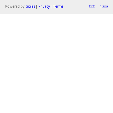
Powered by
Gitiles
|
Privacy
|
Terms
txt
json