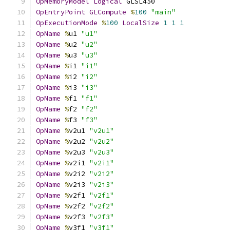
OpMemoryModel
Logical
 GLSL450
OpEntryPoint
GLCompute
%
100
"main"
OpExecutionMode
%
100
LocalSize
1
1
1
OpName
%
u1 
"u1"
OpName
%
u2 
"u2"
OpName
%
u3 
"u3"
OpName
%
i1 
"i1"
OpName
%
i2 
"i2"
OpName
%
i3 
"i3"
OpName
%
f1 
"f1"
OpName
%
f2 
"f2"
OpName
%
f3 
"f3"
OpName
%
v2u1 
"v2u1"
OpName
%
v2u2 
"v2u2"
OpName
%
v2u3 
"v2u3"
OpName
%
v2i1 
"v2i1"
OpName
%
v2i2 
"v2i2"
OpName
%
v2i3 
"v2i3"
OpName
%
v2f1 
"v2f1"
OpName
%
v2f2 
"v2f2"
OpName
%
v2f3 
"v2f3"
OpName
%
v3f1 
"v3f1"