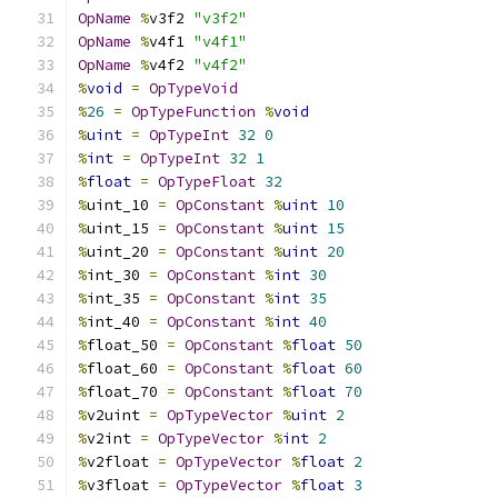
OpName
%
v3f2 
"v3f2"
OpName
%
v4f1 
"v4f1"
OpName
%
v4f2 
"v4f2"
%
void
=
OpTypeVoid
%
26
=
OpTypeFunction
%
void
%
uint
=
OpTypeInt
32
0
%
int
=
OpTypeInt
32
1
%
float
=
OpTypeFloat
32
%
uint_10 
=
OpConstant
%
uint
10
%
uint_15 
=
OpConstant
%
uint
15
%
uint_20 
=
OpConstant
%
uint
20
%
int_30 
=
OpConstant
%
int
30
%
int_35 
=
OpConstant
%
int
35
%
int_40 
=
OpConstant
%
int
40
%
float_50 
=
OpConstant
%
float
50
%
float_60 
=
OpConstant
%
float
60
%
float_70 
=
OpConstant
%
float
70
%
v2uint 
=
OpTypeVector
%
uint
2
%
v2int 
=
OpTypeVector
%
int
2
%
v2float 
=
OpTypeVector
%
float
2
%
v3float 
=
OpTypeVector
%
float
3