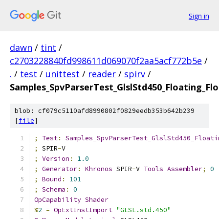
Sign in
dawn
/
tint
/
c2703228840fd998611d069070f2aa5acf772b5e
/
.
/
test
/
unittest
/
reader
/
spirv
/
Samples_SpvParserTest_GlslStd450_Floating_Fl
blob: cf079c5110afd8990802f0829eedb353b642b239
[
file
]
;
Test
:
Samples_SpvParserTest_GlslStd450_Floati
;
 SPIR
-
V
;
Version
:
1.0
;
Generator
:
Khronos
 SPIR
-
V 
Tools
Assembler
;
0
;
Bound
:
101
;
Schema
:
0
OpCapability
Shader
%
2
=
OpExtInstImport
"GLSL.std.450"