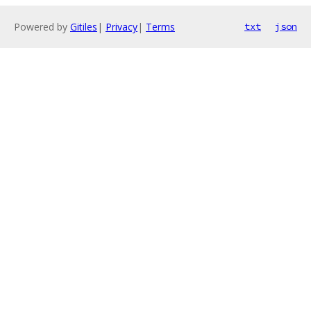
Powered by
Gitiles
|
Privacy
|
Terms
txt
json