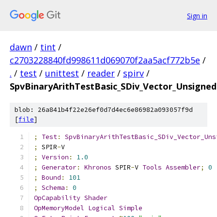
Sign in
dawn
/
tint
/
c2703228840fd998611d069070f2aa5acf772b5e
/
.
/
test
/
unittest
/
reader
/
spirv
/
SpvBinaryArithTestBasic_SDiv_Vector_Unsigne
blob: 26a841b4f22e26ef0d7d4ec6e86982a093057f9d
[
file
]
;
Test
:
SpvBinaryArithTestBasic_SDiv_Vector_Uns
;
 SPIR
-
V
;
Version
:
1.0
;
Generator
:
Khronos
 SPIR
-
V 
Tools
Assembler
;
0
;
Bound
:
101
;
Schema
:
0
OpCapability
Shader
OpMemoryModel
Logical
Simple