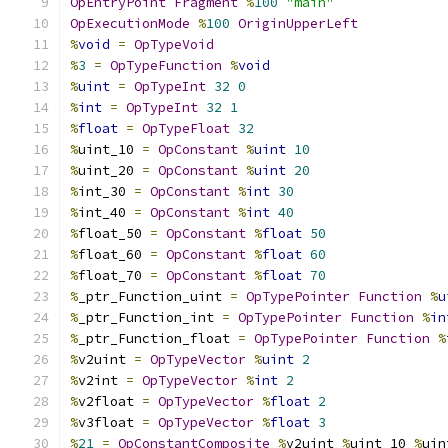
OpEntryPoint
Fragment
%
100
"main"
OpExecutionMode
%
100
OriginUpperLeft
%
void
=
OpTypeVoid
%
3
=
OpTypeFunction
%
void
%
uint
=
OpTypeInt
32
0
%
int
=
OpTypeInt
32
1
%
float
=
OpTypeFloat
32
%
uint_10 
=
OpConstant
%
uint
10
%
uint_20 
=
OpConstant
%
uint
20
%
int_30 
=
OpConstant
%
int
30
%
int_40 
=
OpConstant
%
int
40
%
float_50 
=
OpConstant
%
float
50
%
float_60 
=
OpConstant
%
float
60
%
float_70 
=
OpConstant
%
float
70
%
_ptr_Function_uint 
=
OpTypePointer
Function
%
u
%
_ptr_Function_int 
=
OpTypePointer
Function
%
in
%
_ptr_Function_float 
=
OpTypePointer
Function
%
%
v2uint 
=
OpTypeVector
%
uint
2
%
v2int 
=
OpTypeVector
%
int
2
%
v2float 
=
OpTypeVector
%
float
2
%
v3float 
=
OpTypeVector
%
float
3
%
21
=
OpConstantComposite
%
v2uint 
%
uint_10 
%
uin