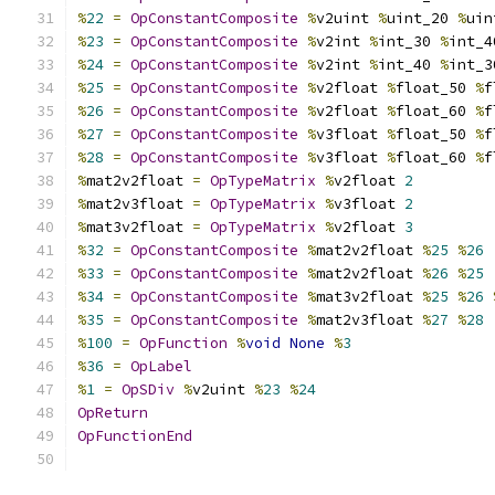
%
22
=
OpConstantComposite
%
v2uint 
%
uint_20 
%
uin
%
23
=
OpConstantComposite
%
v2int 
%
int_30 
%
int_4
%
24
=
OpConstantComposite
%
v2int 
%
int_40 
%
int_3
%
25
=
OpConstantComposite
%
v2float 
%
float_50 
%
f
%
26
=
OpConstantComposite
%
v2float 
%
float_60 
%
f
%
27
=
OpConstantComposite
%
v3float 
%
float_50 
%
f
%
28
=
OpConstantComposite
%
v3float 
%
float_60 
%
f
%
mat2v2float 
=
OpTypeMatrix
%
v2float 
2
%
mat2v3float 
=
OpTypeMatrix
%
v3float 
2
%
mat3v2float 
=
OpTypeMatrix
%
v2float 
3
%
32
=
OpConstantComposite
%
mat2v2float 
%
25
%
26
%
33
=
OpConstantComposite
%
mat2v2float 
%
26
%
25
%
34
=
OpConstantComposite
%
mat3v2float 
%
25
%
26
%
35
=
OpConstantComposite
%
mat2v3float 
%
27
%
28
%
100
=
OpFunction
%
void
None
%
3
%
36
=
OpLabel
%
1
=
OpSDiv
%
v2uint 
%
23
%
24
OpReturn
OpFunctionEnd