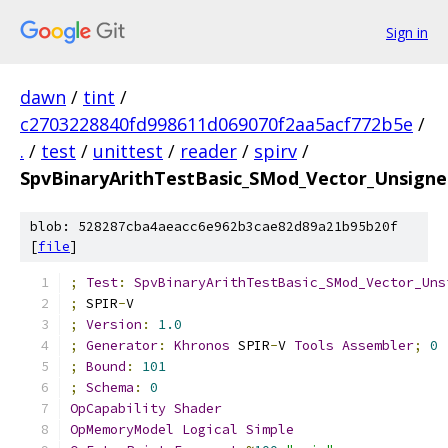
Sign in
dawn
/
tint
/
c2703228840fd998611d069070f2aa5acf772b5e
/
.
/
test
/
unittest
/
reader
/
spirv
/
SpvBinaryArithTestBasic_SMod_Vector_Unsigne
blob: 528287cba4aeacc6e962b3cae82d89a21b95b20f
[
file
]
;
Test
:
SpvBinaryArithTestBasic_SMod_Vector_Uns
;
 SPIR
-
V
;
Version
:
1.0
;
Generator
:
Khronos
 SPIR
-
V 
Tools
Assembler
;
0
;
Bound
:
101
;
Schema
:
0
OpCapability
Shader
OpMemoryModel
Logical
Simple