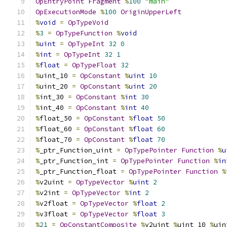
OpEntryPoint
Fragment
%
100
"main"
OpExecutionMode
%
100
OriginUpperLeft
%
void
=
OpTypeVoid
%
3
=
OpTypeFunction
%
void
%
uint
=
OpTypeInt
32
0
%
int
=
OpTypeInt
32
1
%
float
=
OpTypeFloat
32
%
uint_10 
=
OpConstant
%
uint
10
%
uint_20 
=
OpConstant
%
uint
20
%
int_30 
=
OpConstant
%
int
30
%
int_40 
=
OpConstant
%
int
40
%
float_50 
=
OpConstant
%
float
50
%
float_60 
=
OpConstant
%
float
60
%
float_70 
=
OpConstant
%
float
70
%
_ptr_Function_uint 
=
OpTypePointer
Function
%
u
%
_ptr_Function_int 
=
OpTypePointer
Function
%
in
%
_ptr_Function_float 
=
OpTypePointer
Function
%
%
v2uint 
=
OpTypeVector
%
uint
2
%
v2int 
=
OpTypeVector
%
int
2
%
v2float 
=
OpTypeVector
%
float
2
%
v3float 
=
OpTypeVector
%
float
3
%
21
=
OpConstantComposite
%
v2uint 
%
uint_10 
%
uin