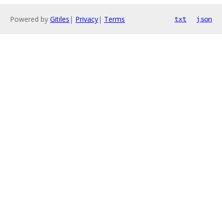
Powered by
Gitiles
|
Privacy
|
Terms
txt
json