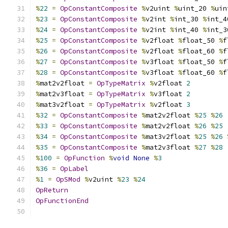
%
22
=
OpConstantComposite
%
v2uint 
%
uint_20 
%
uin
%
23
=
OpConstantComposite
%
v2int 
%
int_30 
%
int_4
%
24
=
OpConstantComposite
%
v2int 
%
int_40 
%
int_3
%
25
=
OpConstantComposite
%
v2float 
%
float_50 
%
f
%
26
=
OpConstantComposite
%
v2float 
%
float_60 
%
f
%
27
=
OpConstantComposite
%
v3float 
%
float_50 
%
f
%
28
=
OpConstantComposite
%
v3float 
%
float_60 
%
f
%
mat2v2float 
=
OpTypeMatrix
%
v2float 
2
%
mat2v3float 
=
OpTypeMatrix
%
v3float 
2
%
mat3v2float 
=
OpTypeMatrix
%
v2float 
3
%
32
=
OpConstantComposite
%
mat2v2float 
%
25
%
26
%
33
=
OpConstantComposite
%
mat2v2float 
%
26
%
25
%
34
=
OpConstantComposite
%
mat3v2float 
%
25
%
26
%
35
=
OpConstantComposite
%
mat2v3float 
%
27
%
28
%
100
=
OpFunction
%
void
None
%
3
%
36
=
OpLabel
%
1
=
OpSMod
%
v2uint 
%
23
%
24
OpReturn
OpFunctionEnd