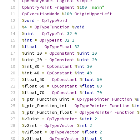
OpMemoryModel
Logical
Simple
OpEntryPoint
Fragment
%
100
"main"
OpExecutionMode
%
100
OriginUpperLeft
%
void
=
OpTypeVoid
%
4
=
OpTypeFunction
%
void
%
uint
=
OpTypeInt
32
0
%
int
=
OpTypeInt
32
1
%
float
=
OpTypeFloat
32
%
uint_10 
=
OpConstant
%
uint
10
%
uint_20 
=
OpConstant
%
uint
20
%
int_30 
=
OpConstant
%
int
30
%
int_40 
=
OpConstant
%
int
40
%
float_50 
=
OpConstant
%
float
50
%
float_60 
=
OpConstant
%
float
60
%
float_70 
=
OpConstant
%
float
70
%
_ptr_Function_uint 
=
OpTypePointer
Function
%
u
%
_ptr_Function_int 
=
OpTypePointer
Function
%
in
%
_ptr_Function_float 
=
OpTypePointer
Function
%
%
v2uint 
=
OpTypeVector
%
uint
2
%
v2int 
=
OpTypeVector
%
int
2
%
v2float 
=
OpTypeVector
%
float
2
%
v3float 
=
OpTypeVector
%
float
3