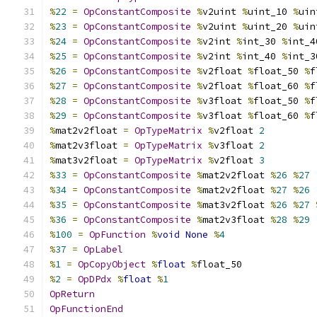
%
22
=
OpConstantComposite
%
v2uint 
%
uint_10 
%
uin
%
23
=
OpConstantComposite
%
v2uint 
%
uint_20 
%
uin
%
24
=
OpConstantComposite
%
v2int 
%
int_30 
%
int_4
%
25
=
OpConstantComposite
%
v2int 
%
int_40 
%
int_3
%
26
=
OpConstantComposite
%
v2float 
%
float_50 
%
f
%
27
=
OpConstantComposite
%
v2float 
%
float_60 
%
f
%
28
=
OpConstantComposite
%
v3float 
%
float_50 
%
f
%
29
=
OpConstantComposite
%
v3float 
%
float_60 
%
f
%
mat2v2float 
=
OpTypeMatrix
%
v2float 
2
%
mat2v3float 
=
OpTypeMatrix
%
v3float 
2
%
mat3v2float 
=
OpTypeMatrix
%
v2float 
3
%
33
=
OpConstantComposite
%
mat2v2float 
%
26
%
27
%
34
=
OpConstantComposite
%
mat2v2float 
%
27
%
26
%
35
=
OpConstantComposite
%
mat3v2float 
%
26
%
27
%
36
=
OpConstantComposite
%
mat2v3float 
%
28
%
29
%
100
=
OpFunction
%
void
None
%
4
%
37
=
OpLabel
%
1
=
OpCopyObject
%
float
%
float_50
%
2
=
OpDPdx
%
float
%
1
OpReturn
OpFunctionEnd