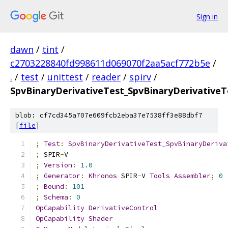
Sign in
dawn
/
tint
/
c2703228840fd998611d069070f2aa5acf772b5e
/
.
/
test
/
unittest
/
reader
/
spirv
/
SpvBinaryDerivativeTest_SpvBinaryDerivativeT
blob: cf7cd345a707e609fcb2eba37e7538ff3e88dbf7
[
file
]
;
Test
:
SpvBinaryDerivativeTest_SpvBinaryDeriva
;
 SPIR
-
V
;
Version
:
1.0
;
Generator
:
Khronos
 SPIR
-
V 
Tools
Assembler
;
0
;
Bound
:
101
;
Schema
:
0
OpCapability
DerivativeControl
OpCapability
Shader