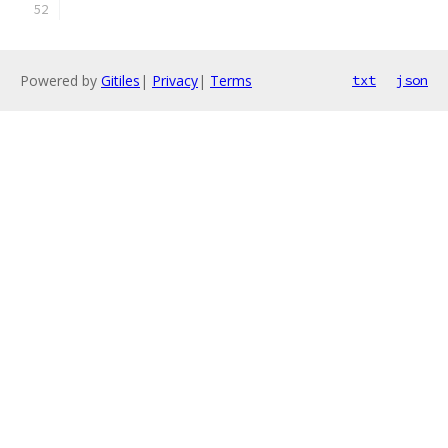
Powered by
Gitiles
|
Privacy
|
Terms
txt
json