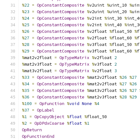
%
22
=
OpConstantComposite
%
v2uint 
%
uint_10 
%
uin
%
23
=
OpConstantComposite
%
v2uint 
%
uint_20 
%
uin
%
24
=
OpConstantComposite
%
v2int 
%
int_30 
%
int_4
%
25
=
OpConstantComposite
%
v2int 
%
int_40 
%
int_3
%
26
=
OpConstantComposite
%
v2float 
%
float_50 
%
f
%
27
=
OpConstantComposite
%
v2float 
%
float_60 
%
f
%
28
=
OpConstantComposite
%
v3float 
%
float_50 
%
f
%
29
=
OpConstantComposite
%
v3float 
%
float_60 
%
f
%
mat2v2float 
=
OpTypeMatrix
%
v2float 
2
%
mat2v3float 
=
OpTypeMatrix
%
v3float 
2
%
mat3v2float 
=
OpTypeMatrix
%
v2float 
3
%
33
=
OpConstantComposite
%
mat2v2float 
%
26
%
27
%
34
=
OpConstantComposite
%
mat2v2float 
%
27
%
26
%
35
=
OpConstantComposite
%
mat3v2float 
%
26
%
27
%
36
=
OpConstantComposite
%
mat2v3float 
%
28
%
29
%
100
=
OpFunction
%
void
None
%
4
%
37
=
OpLabel
%
1
=
OpCopyObject
%
float
%
float_50
%
2
=
OpDPdxCoarse
%
float
%
1
OpReturn
OpFunctionEnd