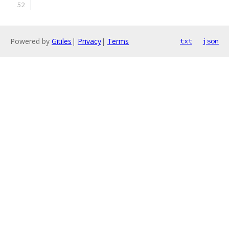
Powered by
Gitiles
|
Privacy
|
Terms
txt
json