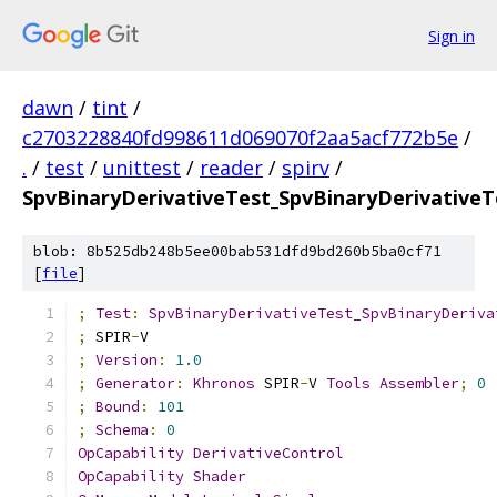
Sign in
dawn
/
tint
/
c2703228840fd998611d069070f2aa5acf772b5e
/
.
/
test
/
unittest
/
reader
/
spirv
/
SpvBinaryDerivativeTest_SpvBinaryDerivativeT
blob: 8b525db248b5ee00bab531dfd9bd260b5ba0cf71
[
file
]
;
Test
:
SpvBinaryDerivativeTest_SpvBinaryDeriva
;
 SPIR
-
V
;
Version
:
1.0
;
Generator
:
Khronos
 SPIR
-
V 
Tools
Assembler
;
0
;
Bound
:
101
;
Schema
:
0
OpCapability
DerivativeControl
OpCapability
Shader