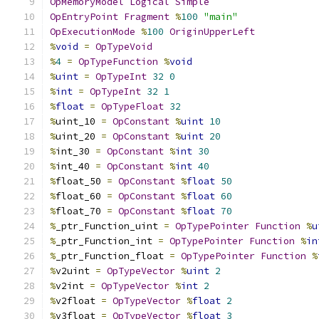
OpMemoryModel
Logical
Simple
OpEntryPoint
Fragment
%
100
"main"
OpExecutionMode
%
100
OriginUpperLeft
%
void
=
OpTypeVoid
%
4
=
OpTypeFunction
%
void
%
uint
=
OpTypeInt
32
0
%
int
=
OpTypeInt
32
1
%
float
=
OpTypeFloat
32
%
uint_10 
=
OpConstant
%
uint
10
%
uint_20 
=
OpConstant
%
uint
20
%
int_30 
=
OpConstant
%
int
30
%
int_40 
=
OpConstant
%
int
40
%
float_50 
=
OpConstant
%
float
50
%
float_60 
=
OpConstant
%
float
60
%
float_70 
=
OpConstant
%
float
70
%
_ptr_Function_uint 
=
OpTypePointer
Function
%
u
%
_ptr_Function_int 
=
OpTypePointer
Function
%
in
%
_ptr_Function_float 
=
OpTypePointer
Function
%
%
v2uint 
=
OpTypeVector
%
uint
2
%
v2int 
=
OpTypeVector
%
int
2
%
v2float 
=
OpTypeVector
%
float
2
%
v3float 
=
OpTypeVector
%
float
3