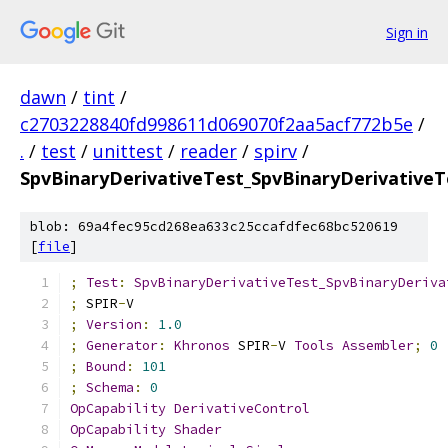
Sign in
dawn
/
tint
/
c2703228840fd998611d069070f2aa5acf772b5e
/
.
/
test
/
unittest
/
reader
/
spirv
/
SpvBinaryDerivativeTest_SpvBinaryDerivativeT
blob: 69a4fec95cd268ea633c25ccafdfec68bc520619
[
file
]
;
Test
:
SpvBinaryDerivativeTest_SpvBinaryDeriva
;
 SPIR
-
V
;
Version
:
1.0
;
Generator
:
Khronos
 SPIR
-
V 
Tools
Assembler
;
0
;
Bound
:
101
;
Schema
:
0
OpCapability
DerivativeControl
OpCapability
Shader