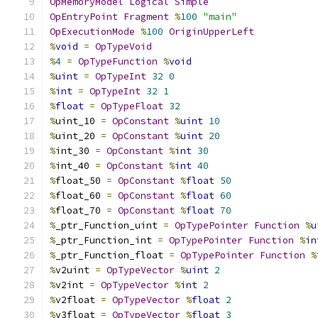
OpMemoryModel
Logical
Simple
OpEntryPoint
Fragment
%
100
"main"
OpExecutionMode
%
100
OriginUpperLeft
%
void
=
OpTypeVoid
%
4
=
OpTypeFunction
%
void
%
uint
=
OpTypeInt
32
0
%
int
=
OpTypeInt
32
1
%
float
=
OpTypeFloat
32
%
uint_10 
=
OpConstant
%
uint
10
%
uint_20 
=
OpConstant
%
uint
20
%
int_30 
=
OpConstant
%
int
30
%
int_40 
=
OpConstant
%
int
40
%
float_50 
=
OpConstant
%
float
50
%
float_60 
=
OpConstant
%
float
60
%
float_70 
=
OpConstant
%
float
70
%
_ptr_Function_uint 
=
OpTypePointer
Function
%
u
%
_ptr_Function_int 
=
OpTypePointer
Function
%
in
%
_ptr_Function_float 
=
OpTypePointer
Function
%
%
v2uint 
=
OpTypeVector
%
uint
2
%
v2int 
=
OpTypeVector
%
int
2
%
v2float 
=
OpTypeVector
%
float
2
%
v3float 
=
OpTypeVector
%
float
3