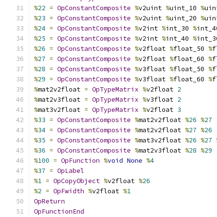
%
22
=
OpConstantComposite
%
v2uint 
%
uint_10 
%
uin
%
23
=
OpConstantComposite
%
v2uint 
%
uint_20 
%
uin
%
24
=
OpConstantComposite
%
v2int 
%
int_30 
%
int_4
%
25
=
OpConstantComposite
%
v2int 
%
int_40 
%
int_3
%
26
=
OpConstantComposite
%
v2float 
%
float_50 
%
f
%
27
=
OpConstantComposite
%
v2float 
%
float_60 
%
f
%
28
=
OpConstantComposite
%
v3float 
%
float_50 
%
f
%
29
=
OpConstantComposite
%
v3float 
%
float_60 
%
f
%
mat2v2float 
=
OpTypeMatrix
%
v2float 
2
%
mat2v3float 
=
OpTypeMatrix
%
v3float 
2
%
mat3v2float 
=
OpTypeMatrix
%
v2float 
3
%
33
=
OpConstantComposite
%
mat2v2float 
%
26
%
27
%
34
=
OpConstantComposite
%
mat2v2float 
%
27
%
26
%
35
=
OpConstantComposite
%
mat3v2float 
%
26
%
27
%
36
=
OpConstantComposite
%
mat2v3float 
%
28
%
29
%
100
=
OpFunction
%
void
None
%
4
%
37
=
OpLabel
%
1
=
OpCopyObject
%
v2float 
%
26
%
2
=
OpFwidth
%
v2float 
%
1
OpReturn
OpFunctionEnd