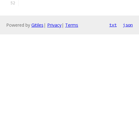
Powered by
Gitiles
|
Privacy
|
Terms
txt
json