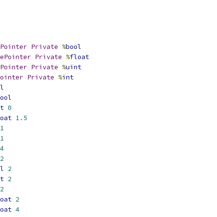
Pointer
Private
%
bool
ePointer
Private
%
float
Pointer
Private
%
uint
ointer
Private
%
int
l
ool
t
0
oat
1.5
1
1
4
2
l
2
t
2
2
oat
2
oat
4