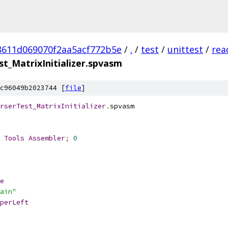
8611d069070f2aa5acf772b5e
/
.
/
test
/
unittest
/
rea
_MatrixInitializer.spvasm
c96049b2023744 [
file
]
rserTest_MatrixInitializer
.
spvasm
 
Tools
Assembler
;
0
e
ain"
perLeft