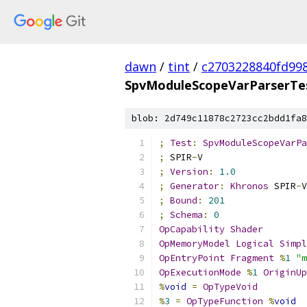
dawn
/
tint
/
c2703228840fd99
SpvModuleScopeVarParserTest
blob: 2d749c11878c2723cc2bdd1fa8
;
Test
:
SpvModuleScopeVarPa
;
 SPIR
-
V
;
Version
:
1.0
;
Generator
:
Khronos
 SPIR
-
V
;
Bound
:
201
;
Schema
:
0
OpCapability
Shader
OpMemoryModel
Logical
Simpl
OpEntryPoint
Fragment
%
1
"m
OpExecutionMode
%
1
OriginUp
%
void
=
OpTypeVoid
%
3
=
OpTypeFunction
%
void