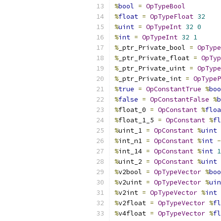
%
bool
=
OpTypeBool
%
float
=
OpTypeFloat
32
%
uint
=
OpTypeInt
32
0
%
int
=
OpTypeInt
32
1
%
_ptr_Private_bool 
=
OpType
%
_ptr_Private_float 
=
OpTyp
%
_ptr_Private_uint 
=
OpType
%
_ptr_Private_int 
=
OpTypeP
%
true
=
OpConstantTrue
%
boo
%
false
=
OpConstantFalse
%
b
%
float_0 
=
OpConstant
%
floa
%
float_1_5 
=
OpConstant
%
fl
%
uint_1 
=
OpConstant
%
uint
%
int_n1 
=
OpConstant
%
int
-
%
int_14 
=
OpConstant
%
int
1
%
uint_2 
=
OpConstant
%
uint
%
v2bool 
=
OpTypeVector
%
boo
%
v2uint 
=
OpTypeVector
%
uin
%
v2int 
=
OpTypeVector
%
int
%
v2float 
=
OpTypeVector
%
fl
%
v4float 
=
OpTypeVector
%
fl