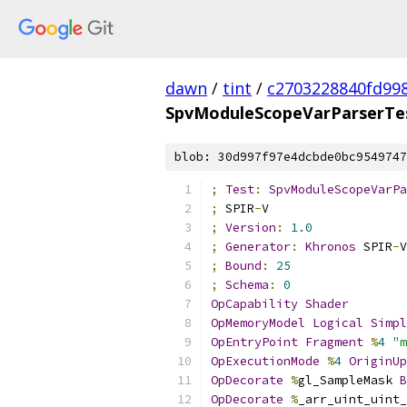
dawn
/
tint
/
c2703228840fd99
SpvModuleScopeVarParserTes
blob: 30d997f97e4dcbde0bc9549747
;
Test
:
SpvModuleScopeVarPa
;
 SPIR
-
V
;
Version
:
1.0
;
Generator
:
Khronos
 SPIR
-
V
;
Bound
:
25
;
Schema
:
0
OpCapability
Shader
OpMemoryModel
Logical
Simpl
OpEntryPoint
Fragment
%
4
"m
OpExecutionMode
%
4
OriginUp
OpDecorate
%
gl_SampleMask 
B
OpDecorate
%
_arr_uint_uint_