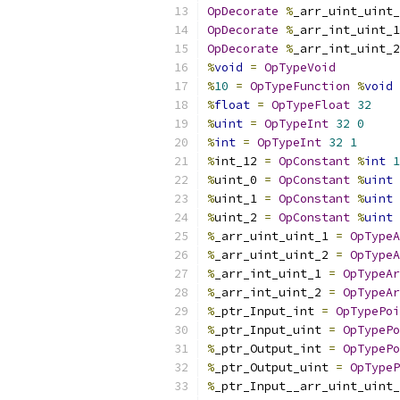
OpDecorate
%
_arr_uint_uint_
OpDecorate
%
_arr_int_uint_1
OpDecorate
%
_arr_int_uint_2
%
void
=
OpTypeVoid
%
10
=
OpTypeFunction
%
void
%
float
=
OpTypeFloat
32
%
uint
=
OpTypeInt
32
0
%
int
=
OpTypeInt
32
1
%
int_12 
=
OpConstant
%
int
1
%
uint_0 
=
OpConstant
%
uint
%
uint_1 
=
OpConstant
%
uint
%
uint_2 
=
OpConstant
%
uint
%
_arr_uint_uint_1 
=
OpTypeA
%
_arr_uint_uint_2 
=
OpTypeA
%
_arr_int_uint_1 
=
OpTypeAr
%
_arr_int_uint_2 
=
OpTypeAr
%
_ptr_Input_int 
=
OpTypePoi
%
_ptr_Input_uint 
=
OpTypePo
%
_ptr_Output_int 
=
OpTypePo
%
_ptr_Output_uint 
=
OpTypeP
%
_ptr_Input__arr_uint_uint_