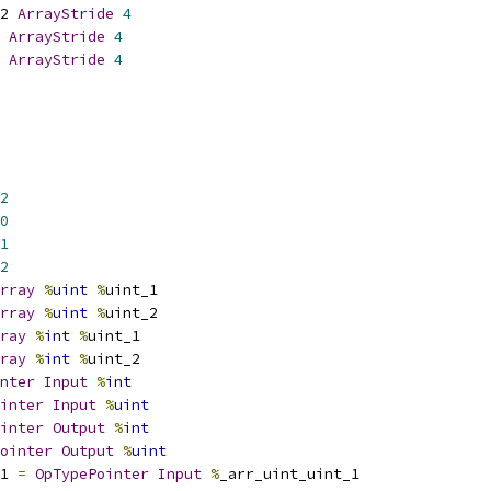
2 
ArrayStride
4
 
ArrayStride
4
 
ArrayStride
4
2
0
1
2
rray
%
uint
%
uint_1
rray
%
uint
%
uint_2
ray
%
int
%
uint_1
ray
%
int
%
uint_2
nter
Input
%
int
inter
Input
%
uint
inter
Output
%
int
ointer
Output
%
uint
1 
=
OpTypePointer
Input
%
_arr_uint_uint_1