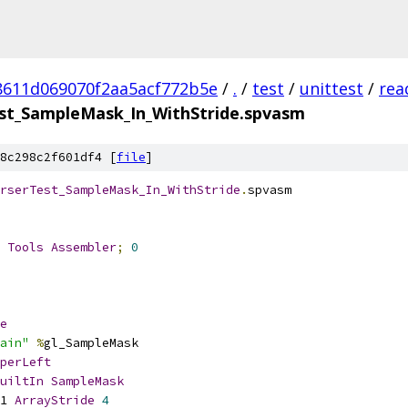
8611d069070f2aa5acf772b5e
/
.
/
test
/
unittest
/
rea
t_SampleMask_In_WithStride.spvasm
8c298c2f601df4 [
file
]
rserTest_SampleMask_In_WithStride
.
spvasm
 
Tools
Assembler
;
0
e
ain"
%
gl_SampleMask
perLeft
uiltIn
SampleMask
1 
ArrayStride
4