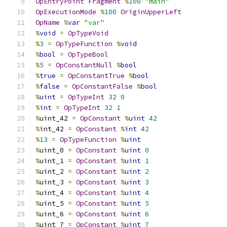
OpEntryPoint
Fragment
%
100
"main"
OpExecutionMode
%
100
OriginUpperLeft
OpName
%
var
"var"
%
void
=
OpTypeVoid
%
3
=
OpTypeFunction
%
void
%
bool
=
OpTypeBool
%
5
=
OpConstantNull
%
bool
%
true
=
OpConstantTrue
%
bool
%
false
=
OpConstantFalse
%
bool
%
uint
=
OpTypeInt
32
0
%
int
=
OpTypeInt
32
1
%
uint_42 
=
OpConstant
%
uint
42
%
int_42 
=
OpConstant
%
int
42
%
13
=
OpTypeFunction
%
uint
%
uint_0 
=
OpConstant
%
uint
0
%
uint_1 
=
OpConstant
%
uint
1
%
uint_2 
=
OpConstant
%
uint
2
%
uint_3 
=
OpConstant
%
uint
3
%
uint_4 
=
OpConstant
%
uint
4
%
uint_5 
=
OpConstant
%
uint
5
%
uint_6 
=
OpConstant
%
uint
6
%
uint_7 
=
OpConstant
%
uint
7