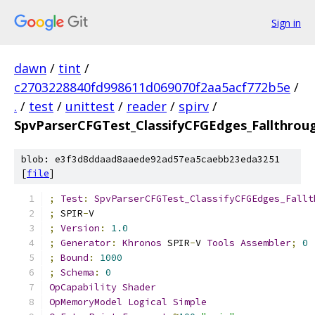
Sign in
dawn
/
tint
/
c2703228840fd998611d069070f2aa5acf772b5e
/
.
/
test
/
unittest
/
reader
/
spirv
/
SpvParserCFGTest_ClassifyCFGEdges_Fallthro
blob: e3f3d8ddaad8aaede92ad57ea5caebb23eda3251
[
file
]
;
Test
:
SpvParserCFGTest_ClassifyCFGEdges_Fallt
;
 SPIR
-
V
;
Version
:
1.0
;
Generator
:
Khronos
 SPIR
-
V 
Tools
Assembler
;
0
;
Bound
:
1000
;
Schema
:
0
OpCapability
Shader
OpMemoryModel
Logical
Simple