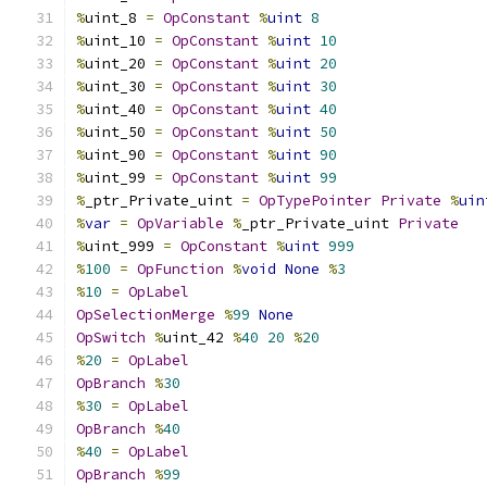
%
uint_8 
=
OpConstant
%
uint
8
%
uint_10 
=
OpConstant
%
uint
10
%
uint_20 
=
OpConstant
%
uint
20
%
uint_30 
=
OpConstant
%
uint
30
%
uint_40 
=
OpConstant
%
uint
40
%
uint_50 
=
OpConstant
%
uint
50
%
uint_90 
=
OpConstant
%
uint
90
%
uint_99 
=
OpConstant
%
uint
99
%
_ptr_Private_uint 
=
OpTypePointer
Private
%
uin
%
var
=
OpVariable
%
_ptr_Private_uint 
Private
%
uint_999 
=
OpConstant
%
uint
999
%
100
=
OpFunction
%
void
None
%
3
%
10
=
OpLabel
OpSelectionMerge
%
99
None
OpSwitch
%
uint_42 
%
40
20
%
20
%
20
=
OpLabel
OpBranch
%
30
%
30
=
OpLabel
OpBranch
%
40
%
40
=
OpLabel
OpBranch
%
99