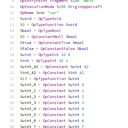
OpEntryPoint
Fragment
%
100
"main"
OpExecutionMode
%
100
OriginUpperLeft
OpName
%
var
"var"
%
void
=
OpTypeVoid
%
3
=
OpTypeFunction
%
void
%
bool
=
OpTypeBool
%
5
=
OpConstantNull
%
bool
%
true
=
OpConstantTrue
%
bool
%
false
=
OpConstantFalse
%
bool
%
uint
=
OpTypeInt
32
0
%
int
=
OpTypeInt
32
1
%
uint_42 
=
OpConstant
%
uint
42
%
int_42 
=
OpConstant
%
int
42
%
13
=
OpTypeFunction
%
uint
%
uint_0 
=
OpConstant
%
uint
0
%
uint_1 
=
OpConstant
%
uint
1
%
uint_2 
=
OpConstant
%
uint
2
%
uint_3 
=
OpConstant
%
uint
3
%
uint_4 
=
OpConstant
%
uint
4
%
uint_5 
=
OpConstant
%
uint
5
%
uint_6 
=
OpConstant
%
uint
6
%
uint_7 
=
OpConstant
%
uint
7