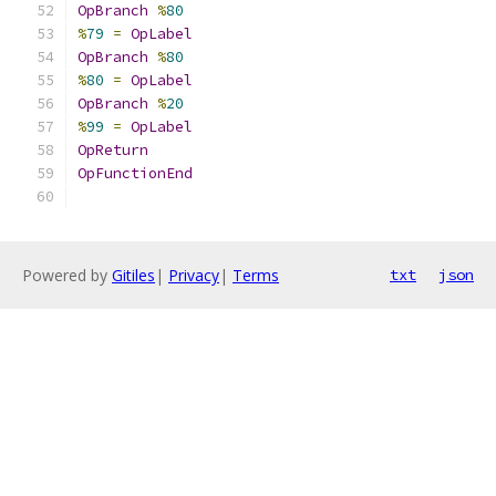
OpBranch
%
80
%
79
=
OpLabel
OpBranch
%
80
%
80
=
OpLabel
OpBranch
%
20
%
99
=
OpLabel
OpReturn
OpFunctionEnd
Powered by
Gitiles
|
Privacy
|
Terms
txt
json