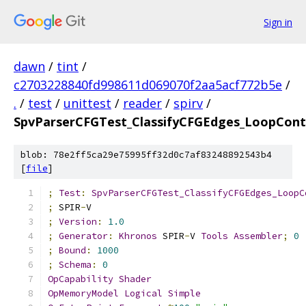
Sign in
dawn
/
tint
/
c2703228840fd998611d069070f2aa5acf772b5e
/
.
/
test
/
unittest
/
reader
/
spirv
/
SpvParserCFGTest_ClassifyCFGEdges_LoopCont
blob: 78e2ff5ca29e75995ff32d0c7af83248892543b4
[
file
]
;
Test
:
SpvParserCFGTest_ClassifyCFGEdges_LoopC
;
 SPIR
-
V
;
Version
:
1.0
;
Generator
:
Khronos
 SPIR
-
V 
Tools
Assembler
;
0
;
Bound
:
1000
;
Schema
:
0
OpCapability
Shader
OpMemoryModel
Logical
Simple