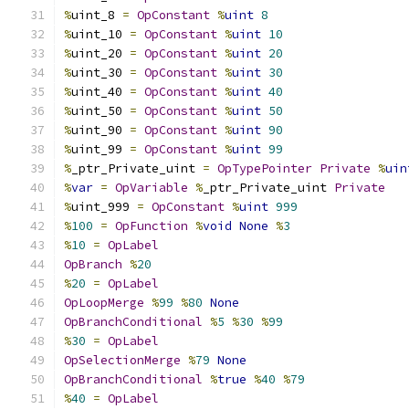
%
uint_8 
=
OpConstant
%
uint
8
%
uint_10 
=
OpConstant
%
uint
10
%
uint_20 
=
OpConstant
%
uint
20
%
uint_30 
=
OpConstant
%
uint
30
%
uint_40 
=
OpConstant
%
uint
40
%
uint_50 
=
OpConstant
%
uint
50
%
uint_90 
=
OpConstant
%
uint
90
%
uint_99 
=
OpConstant
%
uint
99
%
_ptr_Private_uint 
=
OpTypePointer
Private
%
uin
%
var
=
OpVariable
%
_ptr_Private_uint 
Private
%
uint_999 
=
OpConstant
%
uint
999
%
100
=
OpFunction
%
void
None
%
3
%
10
=
OpLabel
OpBranch
%
20
%
20
=
OpLabel
OpLoopMerge
%
99
%
80
None
OpBranchConditional
%
5
%
30
%
99
%
30
=
OpLabel
OpSelectionMerge
%
79
None
OpBranchConditional
%
true
%
40
%
79
%
40
=
OpLabel