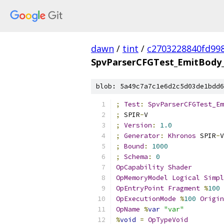
dawn
/
tint
/
c2703228840fd99
SpvParserCFGTest_EmitBody_
blob: 5a49c7a7c1e6d2c5d03de1bdd6
;
Test
:
SpvParserCFGTest_Em
;
 SPIR
-
V
;
Version
:
1.0
;
Generator
:
Khronos
 SPIR
-
V
;
Bound
:
1000
;
Schema
:
0
OpCapability
Shader
OpMemoryModel
Logical
Simpl
OpEntryPoint
Fragment
%
100
OpExecutionMode
%
100
Origin
OpName
%
var
"var"
%
void
=
OpTypeVoid