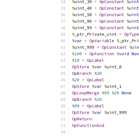
%
uint_30 
=
OpConstant
%
uint
%
uint_40 
=
OpConstant
%
uint
%
uint_50 
=
OpConstant
%
uint
%
uint_90 
=
OpConstant
%
uint
%
uint_99 
=
OpConstant
%
uint
%
_ptr_Private_uint 
=
OpType
%
var
=
OpVariable
%
_ptr_Pri
%
uint_999 
=
OpConstant
%
uin
%
100
=
OpFunction
%
void
Non
%
10
=
OpLabel
OpStore
%
var
%
uint_0
OpBranch
%
20
%
20
=
OpLabel
OpStore
%
var
%
uint_1
OpLoopMerge
%
99
%
20
None
OpBranch
%
20
%
99
=
OpLabel
OpStore
%
var
%
uint_999
OpReturn
OpFunctionEnd