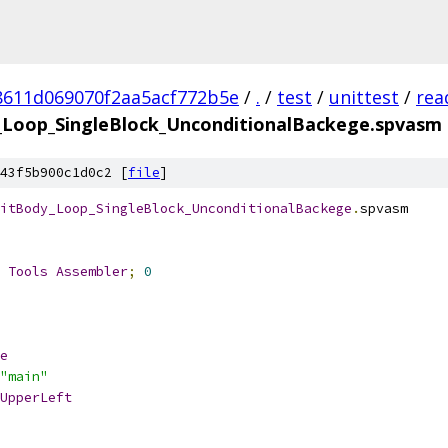
8611d069070f2aa5acf772b5e
/
.
/
test
/
unittest
/
rea
Loop_SingleBlock_UnconditionalBackege.spvasm
43f5b900c1d0c2 [
file
]
itBody_Loop_SingleBlock_UnconditionalBackege
.
spvasm
 
Tools
Assembler
;
0
e
"main"
UpperLeft