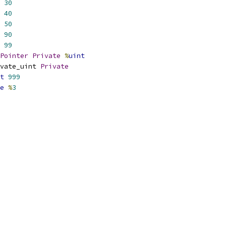
30
40
50
90
99
Pointer
Private
%
uint
vate_uint 
Private
t
999
e
%
3