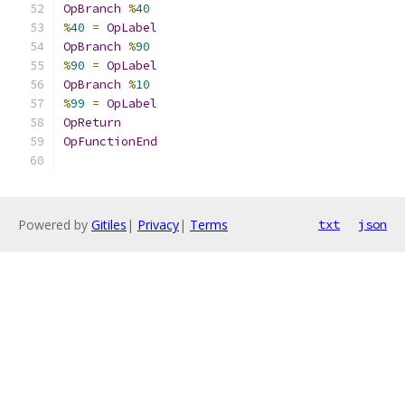
OpBranch
%
40
%
40
=
OpLabel
OpBranch
%
90
%
90
=
OpLabel
OpBranch
%
10
%
99
=
OpLabel
OpReturn
OpFunctionEnd
Powered by
Gitiles
|
Privacy
|
Terms
txt
json