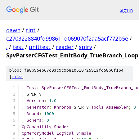
Sign in
dawn
/
tint
/
c2703228840fd998611d069070f2aa5acf772b5e
/
.
/
test
/
unittest
/
reader
/
spirv
/
SpvParserCFGTest_EmitBody_TrueBranch_Loop
blob: fa8b95e667c93c9c9b810510725913fd58b0f164
[
file
]
;
Test
:
SpvParserCFGTest_EmitBody_TrueBranch_Lo
;
 SPIR
-
V
;
Version
:
1.0
;
Generator
:
Khronos
 SPIR
-
V 
Tools
Assembler
;
0
;
Bound
:
1000
;
Schema
:
0
OpCapability
Shader
OpMemoryModel
Logical
Simple