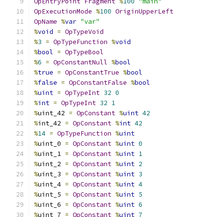
OpEntryPoint
Fragment
%
100
"main"
OpExecutionMode
%
100
OriginUpperLeft
OpName
%
var
"var"
%
void
=
OpTypeVoid
%
3
=
OpTypeFunction
%
void
%
bool
=
OpTypeBool
%
6
=
OpConstantNull
%
bool
%
true
=
OpConstantTrue
%
bool
%
false
=
OpConstantFalse
%
bool
%
uint
=
OpTypeInt
32
0
%
int
=
OpTypeInt
32
1
%
uint_42 
=
OpConstant
%
uint
42
%
int_42 
=
OpConstant
%
int
42
%
14
=
OpTypeFunction
%
uint
%
uint_0 
=
OpConstant
%
uint
0
%
uint_1 
=
OpConstant
%
uint
1
%
uint_2 
=
OpConstant
%
uint
2
%
uint_3 
=
OpConstant
%
uint
3
%
uint_4 
=
OpConstant
%
uint
4
%
uint_5 
=
OpConstant
%
uint
5
%
uint_6 
=
OpConstant
%
uint
6
%
uint_7 
=
OpConstant
%
uint
7