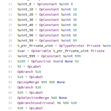
%
uint_8 
=
OpConstant
%
uint
8
%
uint_10 
=
OpConstant
%
uint
10
%
uint_20 
=
OpConstant
%
uint
20
%
uint_30 
=
OpConstant
%
uint
30
%
uint_40 
=
OpConstant
%
uint
40
%
uint_50 
=
OpConstant
%
uint
50
%
uint_90 
=
OpConstant
%
uint
90
%
uint_99 
=
OpConstant
%
uint
99
%
_ptr_Private_uint 
=
OpTypePointer
Private
%
uin
%
var
=
OpVariable
%
_ptr_Private_uint 
Private
%
uint_999 
=
OpConstant
%
uint
999
%
100
=
OpFunction
%
void
None
%
3
%
5
=
OpLabel
OpBranch
%
10
%
10
=
OpLabel
OpLoopMerge
%
99
%
90
None
OpBranch
%
20
%
20
=
OpLabel
OpSelectionMerge
%
40
None
OpBranchConditional
%
6
%
90
%
30
%
30
=
OpLabel