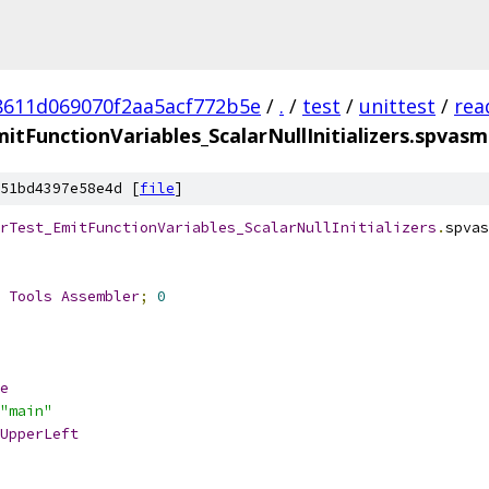
8611d069070f2aa5acf772b5e
/
.
/
test
/
unittest
/
rea
tFunctionVariables_ScalarNullInitializers.spvasm
51bd4397e58e4d [
file
]
rTest_EmitFunctionVariables_ScalarNullInitializers
.
spvas
 
Tools
Assembler
;
0
e
"main"
UpperLeft