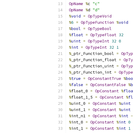
OpName
%
c 
"c"
OpName
%
d 
"d"
%
void
=
OpTypeVoid
%
6
=
OpTypeFunction
%
void
%
bool
=
OpTypeBool
%
float
=
OpTypeFloat
32
%
uint
=
OpTypeInt
32
0
%
int
=
OpTypeInt
32
1
%
_ptr_Function_bool 
=
OpTyp
%
_ptr_Function_float 
=
OpTy
%
_ptr_Function_uint 
=
OpTyp
%
_ptr_Function_int 
=
OpType
%
true
=
OpConstantTrue
%
boo
%
false
=
OpConstantFalse
%
b
%
float_0 
=
OpConstant
%
floa
%
float_1_5 
=
OpConstant
%
fl
%
uint_0 
=
OpConstant
%
uint
%
uint_1 
=
OpConstant
%
uint
%
int_n1 
=
OpConstant
%
int
-
%
int_0 
=
OpConstant
%
int
0
%
int_1 
=
OpConstant
%
int
1