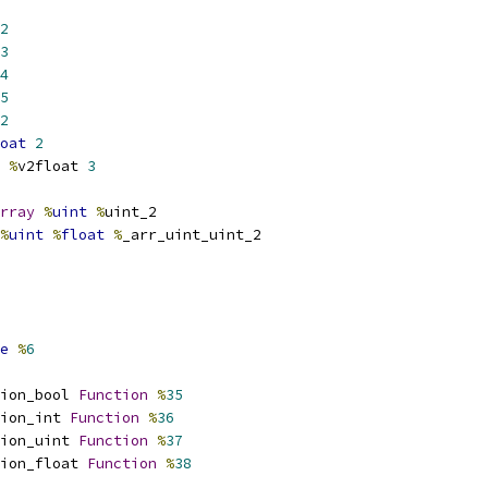
2
3
4
5
2
oat
2
%
v2float 
3
rray
%
uint
%
uint_2
%
uint
%
float
%
_arr_uint_uint_2
e
%
6
ion_bool 
Function
%
35
ion_int 
Function
%
36
ion_uint 
Function
%
37
ion_float 
Function
%
38