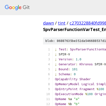
dawn
/
tint
/
c2703228840fd99
SpvParserFunctionVarTest_Emi
blob: 86887635be352da546688537d1
;
Test
:
SpvParserFunctionVa
;
 SPIR
-
V
;
Version
:
1.0
;
Generator
:
Khronos
 SPIR
-
V
;
Bound
:
101
;
Schema
:
0
OpCapability
Shader
OpMemoryModel
Logical
Simpl
OpEntryPoint
Fragment
%
100
OpExecutionMode
%
100
Origin
OpName
%
a 
"a"
OpName
%
b 
"b"