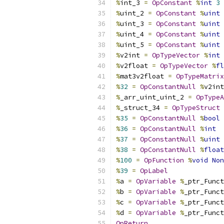
%
int_3 
=
OpConstant
%
int
3
%
uint_2 
=
OpConstant
%
uint
%
uint_3 
=
OpConstant
%
uint
%
uint_4 
=
OpConstant
%
uint
%
uint_5 
=
OpConstant
%
uint
%
v2int 
=
OpTypeVector
%
int
%
v2float 
=
OpTypeVector
%
fl
%
mat3v2float 
=
OpTypeMatrix
%
32
=
OpConstantNull
%
v2int
%
_arr_uint_uint_2 
=
OpTypeA
%
_struct_34 
=
OpTypeStruct
%
35
=
OpConstantNull
%
bool
%
36
=
OpConstantNull
%
int
%
37
=
OpConstantNull
%
uint
%
38
=
OpConstantNull
%
float
%
100
=
OpFunction
%
void
Non
%
39
=
OpLabel
%
a 
=
OpVariable
%
_ptr_Funct
%
b 
=
OpVariable
%
_ptr_Funct
%
c 
=
OpVariable
%
_ptr_Funct
%
d 
=
OpVariable
%
_ptr_Funct
OpReturn