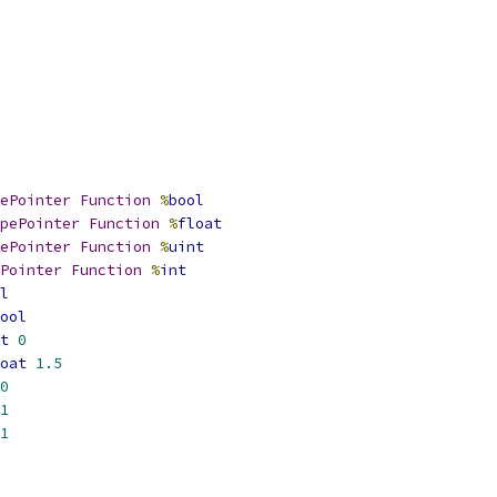
ePointer
Function
%
bool
pePointer
Function
%
float
ePointer
Function
%
uint
Pointer
Function
%
int
l
ool
t
0
oat
1.5
0
1
1