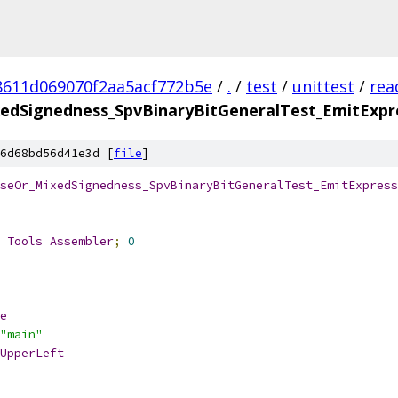
8611d069070f2aa5acf772b5e
/
.
/
test
/
unittest
/
rea
edSignedness_SpvBinaryBitGeneralTest_EmitExpr
6d68bd56d41e3d [
file
]
seOr_MixedSignedness_SpvBinaryBitGeneralTest_EmitExpress
 
Tools
Assembler
;
0
e
"main"
UpperLeft