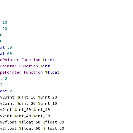
10
20
0
0
at
50
at
60
ePointer
Function
%
uint
Pointer
Function
%
int
pePointer
Function
%
float
t
2
2
oat
2
v2uint 
%
uint_10 
%
uint_20
v2uint 
%
uint_20 
%
uint_10
v2int 
%
int_30 
%
int_40
v2int 
%
int_40 
%
int_30
v2float 
%
float_50 
%
float_60
v2float 
%
float_60 
%
float_50