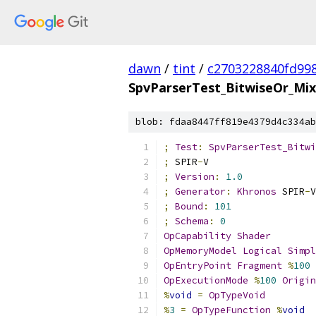
dawn
/
tint
/
c2703228840fd99
SpvParserTest_BitwiseOr_Mix
blob: fdaa8447ff819e4379d4c334ab
;
Test
:
SpvParserTest_Bitwi
;
 SPIR
-
V
;
Version
:
1.0
;
Generator
:
Khronos
 SPIR
-
V
;
Bound
:
101
;
Schema
:
0
OpCapability
Shader
OpMemoryModel
Logical
Simpl
OpEntryPoint
Fragment
%
100
OpExecutionMode
%
100
Origin
%
void
=
OpTypeVoid
%
3
=
OpTypeFunction
%
void