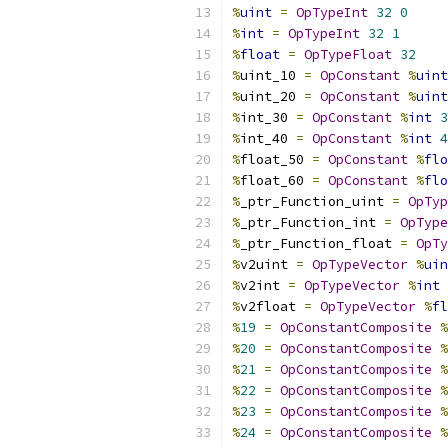
%
uint
=
OpTypeInt
32
0
%
int
=
OpTypeInt
32
1
%
float
=
OpTypeFloat
32
%
uint_10 
=
OpConstant
%
uint
%
uint_20 
=
OpConstant
%
uint
%
int_30 
=
OpConstant
%
int
3
%
int_40 
=
OpConstant
%
int
4
%
float_50 
=
OpConstant
%
flo
%
float_60 
=
OpConstant
%
flo
%
_ptr_Function_uint 
=
OpTyp
%
_ptr_Function_int 
=
OpType
%
_ptr_Function_float 
=
OpTy
%
v2uint 
=
OpTypeVector
%
uin
%
v2int 
=
OpTypeVector
%
int
%
v2float 
=
OpTypeVector
%
fl
%
19
=
OpConstantComposite
%
%
20
=
OpConstantComposite
%
%
21
=
OpConstantComposite
%
%
22
=
OpConstantComposite
%
%
23
=
OpConstantComposite
%
%
24
=
OpConstantComposite
%