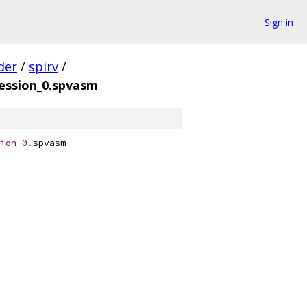
Sign in
der
/
spirv
/
ession_0.spvasm
ion_0
.
spvasm