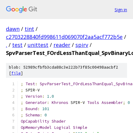
Sign in
dawn
/
tint
/
c2703228840fd998611d069070f2aa5acf772b5e
/
.
/
test
/
unittest
/
reader
/
spirv
/
SpvParserTest_FOrdLessThanEqual_SpvBinaryLo
blob: 52989cfbfb3cda88c3e222b73f85c00498aacbf2
[
file
]
;
Test
:
SpvParserTest_FOrdLessThanEqual_SpvBina
;
 SPIR
-
V
;
Version
:
1.0
;
Generator
:
Khronos
 SPIR
-
V 
Tools
Assembler
;
0
;
Bound
:
101
;
Schema
:
0
OpCapability
Shader
OpMemoryModel
Logical
Simple