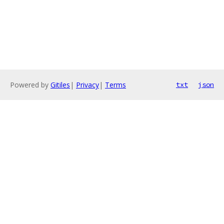
Powered by
Gitiles
|
Privacy
|
Terms
txt
json