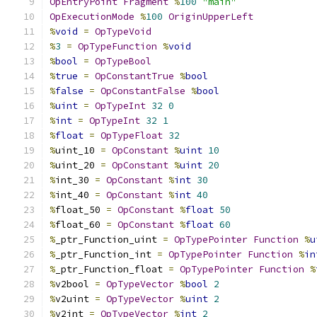
OpEntryPoint
Fragment
%
100
"main"
OpExecutionMode
%
100
OriginUpperLeft
%
void
=
OpTypeVoid
%
3
=
OpTypeFunction
%
void
%
bool
=
OpTypeBool
%
true
=
OpConstantTrue
%
bool
%
false
=
OpConstantFalse
%
bool
%
uint
=
OpTypeInt
32
0
%
int
=
OpTypeInt
32
1
%
float
=
OpTypeFloat
32
%
uint_10 
=
OpConstant
%
uint
10
%
uint_20 
=
OpConstant
%
uint
20
%
int_30 
=
OpConstant
%
int
30
%
int_40 
=
OpConstant
%
int
40
%
float_50 
=
OpConstant
%
float
50
%
float_60 
=
OpConstant
%
float
60
%
_ptr_Function_uint 
=
OpTypePointer
Function
%
u
%
_ptr_Function_int 
=
OpTypePointer
Function
%
in
%
_ptr_Function_float 
=
OpTypePointer
Function
%
%
v2bool 
=
OpTypeVector
%
bool
2
%
v2uint 
=
OpTypeVector
%
uint
2
%
v2int 
=
OpTypeVector
%
int
2