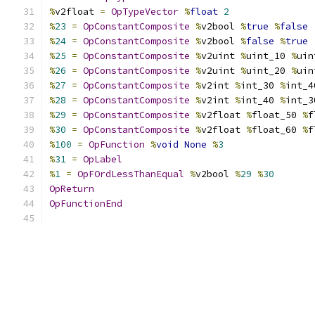
%
v2float 
=
OpTypeVector
%
float
2
%
23
=
OpConstantComposite
%
v2bool 
%
true
%
false
%
24
=
OpConstantComposite
%
v2bool 
%
false
%
true
%
25
=
OpConstantComposite
%
v2uint 
%
uint_10 
%
uin
%
26
=
OpConstantComposite
%
v2uint 
%
uint_20 
%
uin
%
27
=
OpConstantComposite
%
v2int 
%
int_30 
%
int_4
%
28
=
OpConstantComposite
%
v2int 
%
int_40 
%
int_3
%
29
=
OpConstantComposite
%
v2float 
%
float_50 
%
f
%
30
=
OpConstantComposite
%
v2float 
%
float_60 
%
f
%
100
=
OpFunction
%
void
None
%
3
%
31
=
OpLabel
%
1
=
OpFOrdLessThanEqual
%
v2bool 
%
29
%
30
OpReturn
OpFunctionEnd