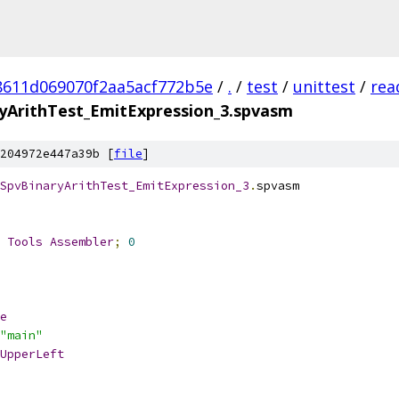
8611d069070f2aa5acf772b5e
/
.
/
test
/
unittest
/
rea
yArithTest_EmitExpression_3.spvasm
204972e447a39b [
file
]
SpvBinaryArithTest_EmitExpression_3
.
spvasm
 
Tools
Assembler
;
0
e
"main"
UpperLeft