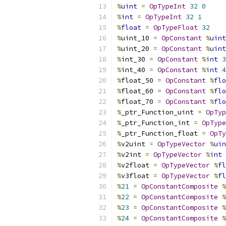
%
uint
=
OpTypeInt
32
0
%
int
=
OpTypeInt
32
1
%
float
=
OpTypeFloat
32
%
uint_10 
=
OpConstant
%
uint
%
uint_20 
=
OpConstant
%
uint
%
int_30 
=
OpConstant
%
int
3
%
int_40 
=
OpConstant
%
int
4
%
float_50 
=
OpConstant
%
flo
%
float_60 
=
OpConstant
%
flo
%
float_70 
=
OpConstant
%
flo
%
_ptr_Function_uint 
=
OpTyp
%
_ptr_Function_int 
=
OpType
%
_ptr_Function_float 
=
OpTy
%
v2uint 
=
OpTypeVector
%
uin
%
v2int 
=
OpTypeVector
%
int
%
v2float 
=
OpTypeVector
%
fl
%
v3float 
=
OpTypeVector
%
fl
%
21
=
OpConstantComposite
%
%
22
=
OpConstantComposite
%
%
23
=
OpConstantComposite
%
%
24
=
OpConstantComposite
%