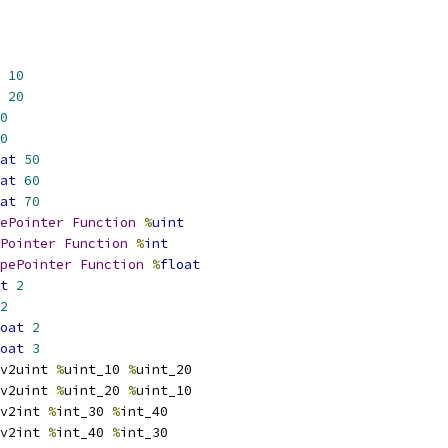
10
20
0
0
at
50
at
60
at
70
ePointer
Function
%
uint
Pointer
Function
%
int
pePointer
Function
%
float
t
2
2
oat
2
oat
3
v2uint 
%
uint_10 
%
uint_20
v2uint 
%
uint_20 
%
uint_10
v2int 
%
int_30 
%
int_40
v2int 
%
int_40 
%
int_30