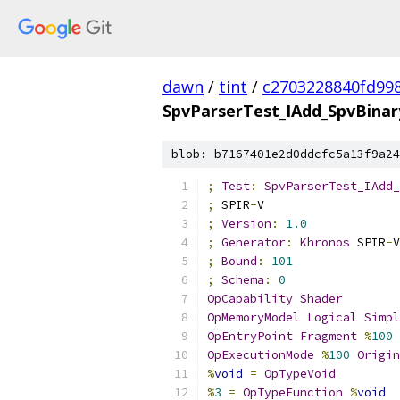
dawn
/
tint
/
c2703228840fd99
SpvParserTest_IAdd_SpvBinar
blob: b7167401e2d0ddcfc5a13f9a24
;
Test
:
SpvParserTest_IAdd_
;
 SPIR
-
V
;
Version
:
1.0
;
Generator
:
Khronos
 SPIR
-
V
;
Bound
:
101
;
Schema
:
0
OpCapability
Shader
OpMemoryModel
Logical
Simpl
OpEntryPoint
Fragment
%
100
OpExecutionMode
%
100
Origin
%
void
=
OpTypeVoid
%
3
=
OpTypeFunction
%
void