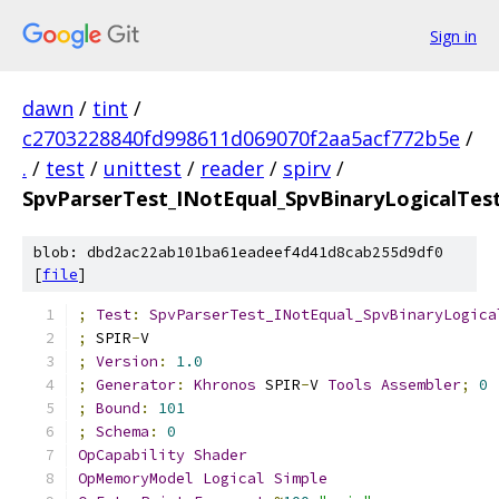
Sign in
dawn
/
tint
/
c2703228840fd998611d069070f2aa5acf772b5e
/
.
/
test
/
unittest
/
reader
/
spirv
/
SpvParserTest_INotEqual_SpvBinaryLogicalTes
blob: dbd2ac22ab101ba61eadeef4d41d8cab255d9df0
[
file
]
;
Test
:
SpvParserTest_INotEqual_SpvBinaryLogica
;
 SPIR
-
V
;
Version
:
1.0
;
Generator
:
Khronos
 SPIR
-
V 
Tools
Assembler
;
0
;
Bound
:
101
;
Schema
:
0
OpCapability
Shader
OpMemoryModel
Logical
Simple