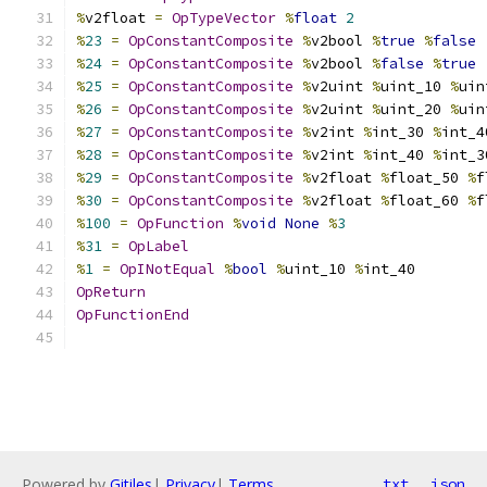
%
v2float 
=
OpTypeVector
%
float
2
%
23
=
OpConstantComposite
%
v2bool 
%
true
%
false
%
24
=
OpConstantComposite
%
v2bool 
%
false
%
true
%
25
=
OpConstantComposite
%
v2uint 
%
uint_10 
%
uin
%
26
=
OpConstantComposite
%
v2uint 
%
uint_20 
%
uin
%
27
=
OpConstantComposite
%
v2int 
%
int_30 
%
int_4
%
28
=
OpConstantComposite
%
v2int 
%
int_40 
%
int_3
%
29
=
OpConstantComposite
%
v2float 
%
float_50 
%
f
%
30
=
OpConstantComposite
%
v2float 
%
float_60 
%
f
%
100
=
OpFunction
%
void
None
%
3
%
31
=
OpLabel
%
1
=
OpINotEqual
%
bool
%
uint_10 
%
int_40
OpReturn
OpFunctionEnd
Powered by
Gitiles
|
Privacy
|
Terms
txt
json