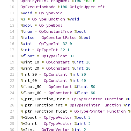
OpEntryPoint
Fragment
%
100
"main"
OpExecutionMode
%
100
OriginUpperLeft
%
void
=
OpTypeVoid
%
3
=
OpTypeFunction
%
void
%
bool
=
OpTypeBool
%
true
=
OpConstantTrue
%
bool
%
false
=
OpConstantFalse
%
bool
%
uint
=
OpTypeInt
32
0
%
int
=
OpTypeInt
32
1
%
float
=
OpTypeFloat
32
%
uint_10 
=
OpConstant
%
uint
10
%
uint_20 
=
OpConstant
%
uint
20
%
int_30 
=
OpConstant
%
int
30
%
int_40 
=
OpConstant
%
int
40
%
float_50 
=
OpConstant
%
float
50
%
float_60 
=
OpConstant
%
float
60
%
_ptr_Function_uint 
=
OpTypePointer
Function
%
u
%
_ptr_Function_int 
=
OpTypePointer
Function
%
in
%
_ptr_Function_float 
=
OpTypePointer
Function
%
%
v2bool 
=
OpTypeVector
%
bool
2
%
v2uint 
=
OpTypeVector
%
uint
2
%
v2int 
=
OpTypeVector
%
int
2