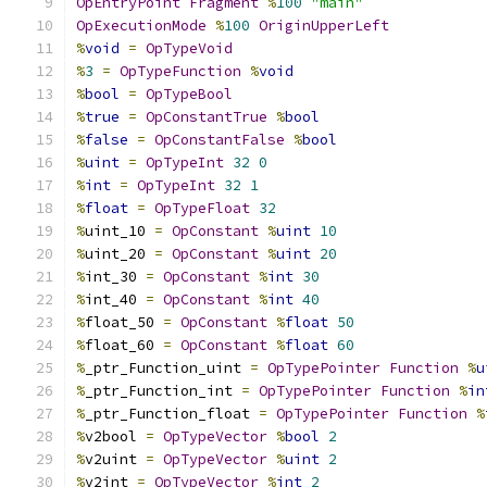
OpEntryPoint
Fragment
%
100
"main"
OpExecutionMode
%
100
OriginUpperLeft
%
void
=
OpTypeVoid
%
3
=
OpTypeFunction
%
void
%
bool
=
OpTypeBool
%
true
=
OpConstantTrue
%
bool
%
false
=
OpConstantFalse
%
bool
%
uint
=
OpTypeInt
32
0
%
int
=
OpTypeInt
32
1
%
float
=
OpTypeFloat
32
%
uint_10 
=
OpConstant
%
uint
10
%
uint_20 
=
OpConstant
%
uint
20
%
int_30 
=
OpConstant
%
int
30
%
int_40 
=
OpConstant
%
int
40
%
float_50 
=
OpConstant
%
float
50
%
float_60 
=
OpConstant
%
float
60
%
_ptr_Function_uint 
=
OpTypePointer
Function
%
u
%
_ptr_Function_int 
=
OpTypePointer
Function
%
in
%
_ptr_Function_float 
=
OpTypePointer
Function
%
%
v2bool 
=
OpTypeVector
%
bool
2
%
v2uint 
=
OpTypeVector
%
uint
2
%
v2int 
=
OpTypeVector
%
int
2