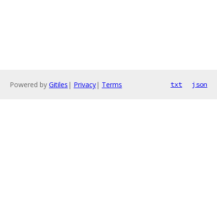
Powered by
Gitiles
|
Privacy
|
Terms
txt
json