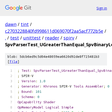
Sign in
dawn
/
tint
/
c2703228840fd998611d069070f2aa5acf772b5e
/
.
/
test
/
unittest
/
reader
/
spirv
/
SpvParserTest_UGreaterThanEqual_SpvBinaryLo
blob: 5dcb6ed9c5d04e48059ea6620d92de8f725481b3
[
file
]
;
Test
:
SpvParserTest_UGreaterThanEqual_SpvBina
;
 SPIR
-
V
;
Version
:
1.0
;
Generator
:
Khronos
 SPIR
-
V 
Tools
Assembler
;
0
;
Bound
:
101
;
Schema
:
0
OpCapability
Shader
OpMemoryModel
Logical
Simple