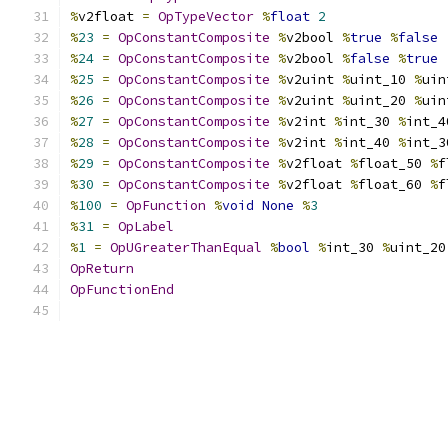
%
v2float 
=
OpTypeVector
%
float
2
%
23
=
OpConstantComposite
%
v2bool 
%
true
%
false
%
24
=
OpConstantComposite
%
v2bool 
%
false
%
true
%
25
=
OpConstantComposite
%
v2uint 
%
uint_10 
%
uin
%
26
=
OpConstantComposite
%
v2uint 
%
uint_20 
%
uin
%
27
=
OpConstantComposite
%
v2int 
%
int_30 
%
int_4
%
28
=
OpConstantComposite
%
v2int 
%
int_40 
%
int_3
%
29
=
OpConstantComposite
%
v2float 
%
float_50 
%
f
%
30
=
OpConstantComposite
%
v2float 
%
float_60 
%
f
%
100
=
OpFunction
%
void
None
%
3
%
31
=
OpLabel
%
1
=
OpUGreaterThanEqual
%
bool
%
int_30 
%
uint_20
OpReturn
OpFunctionEnd